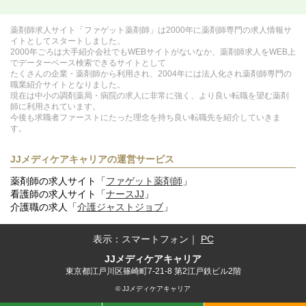
薬剤師求人サイト「ファゲット薬剤師」は2000年に薬剤師専門の求人情報サ
イトとしてスタートしました。
2000年ごろは大手紹介会社でもWEBサイトがないなか、薬剤師求人をWEB上
でデーターベース検索できるサイトとして
たくさんの企業・薬剤師から利用され、2004年には法人化され薬剤師専門の
職業紹介サイトとなりました。
現在は中小の調剤薬局・病院の求人に非常に強く、より良い転職を望む薬剤
師に利用されています。
今後も求職者ファーストにたった理念を持ち良い転職先を紹介していきま
す。
JJメディケアキャリアの運営サービス
薬剤師の求人サイト「
ファゲット薬剤師
」
看護師の求人サイト「
ナースJJ
」
介護職の求人「
介護ジャストジョブ
」
表示：
スマートフォン
｜
PC
JJメディケアキャリア
東京都江戸川区篠崎町7-21-8 第2江戸鉄ビル2階
© JJメディケアキャリア