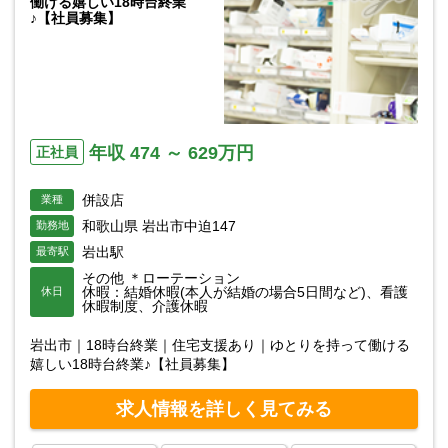
働ける嬉しい18時台終業
♪【社員募集】
年収 474 ～ 629万円
正社員
併設店
業種
和歌山県 岩出市中迫147
勤務地
岩出駅
最寄駅
その他 ＊ローテーション
休暇：結婚休暇(本人が結婚の場合5日間など)、看護
休日
休暇制度、介護休暇
岩出市｜18時台終業｜住宅支援あり｜ゆとりを持って働ける
嬉しい18時台終業♪【社員募集】
求人情報を詳しく見てみる