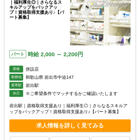
｜福利厚生◎｜さらなるス
キルアップをバックアッ
プ！資格取得支援あり♪【パ
ート募集】
時給 2,000 ～ 2,200円
パート
併設店
業種
和歌山県 岩出市中迫147
勤務地
岩出駅
最寄駅
※ご希望条件でマッチするかご確認いたします
休日
岩出駅｜資格取得支援あり｜福利厚生◎｜さらなるスキルア
ップをバックアップ！資格取得支援あり♪【パート募集】
求人情報を詳しく見てみる