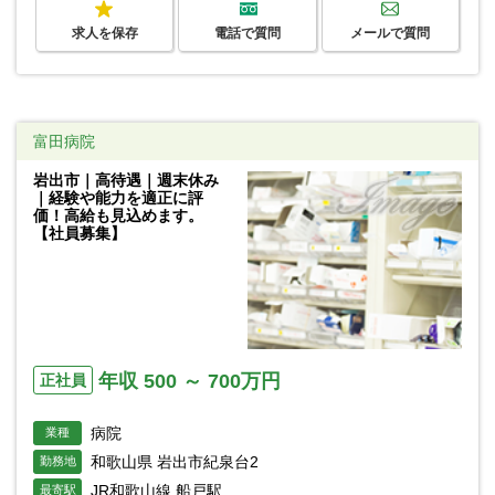
求人を保存
電話で質問
メールで質問
富田病院
岩出市｜高待遇｜週末休み
｜経験や能力を適正に評
価！高給も見込めます。
【社員募集】
年収 500 ～ 700万円
正社員
病院
業種
和歌山県 岩出市紀泉台2
勤務地
JR和歌山線 船戸駅
最寄駅