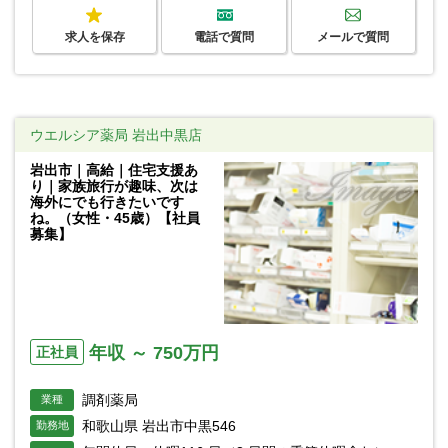
求人を保存
電話で質問
メールで質問
ウエルシア薬局 岩出中黒店
岩出市｜高給｜住宅支援あ
り｜家族旅行が趣味、次は
海外にでも行きたいです
ね。（女性・45歳）【社員
募集】
年収 ～ 750万円
正社員
調剤薬局
業種
和歌山県 岩出市中黒546
勤務地