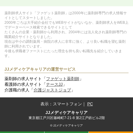
薬剤師求人サイト「ファゲット薬剤師」は2000年に薬剤師専門の求人情報サ
イトとしてスタートしました。
2000年ごろは大手紹介会社でもWEBサイトがないなか、薬剤師求人をWEB上
でデーターベース検索できるサイトとして
たくさんの企業・薬剤師から利用され、2004年には法人化され薬剤師専門の
職業紹介サイトとなりました。
現在は中小の調剤薬局・病院の求人に非常に強く、より良い転職を望む薬剤
師に利用されています。
今後も求職者ファーストにたった理念を持ち良い転職先を紹介していきま
す。
JJメディケアキャリアの運営サービス
薬剤師の求人サイト「
ファゲット薬剤師
」
看護師の求人サイト「
ナースJJ
」
介護職の求人「
介護ジャストジョブ
」
表示：
スマートフォン
｜
PC
JJメディケアキャリア
東京都江戸川区篠崎町7-21-8 第2江戸鉄ビル2階
© JJメディケアキャリア