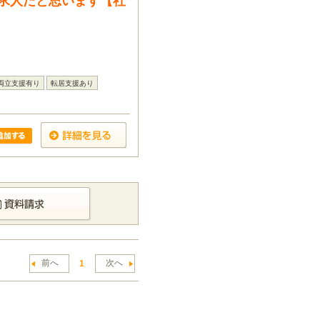
求人だと思います【社
両立支援有り
転居支援あり
前へ
次へ
1