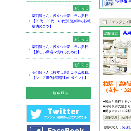
転職後 
お知らせ
薬剤師さんに役立つ最新コラム掲載。
【20代・30代・40代別 薬剤師の転職
チェックして
成功のコツ】
薬局
調剤薬局
お知らせ
薬剤師さんに役立つ最新コラム掲載。
【新しい職場へ慣れるために】
お知らせ
薬剤師さんに役立つ最新コラム掲載。
【シニア世代転職活動のポイント】
柏駅｜高時
（女性・3
一覧を見る
■家族と旅行するの
■資格取得支援あり
■働きやすい＝福利
調剤薬局
未経験
関連求人：
関連