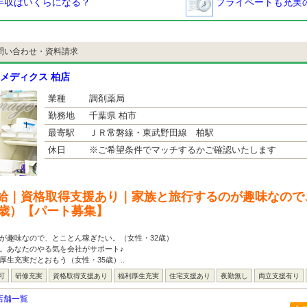
年収はいくらになる？
プライベートも充実の
問い合わせ・資料請求
メディクス 柏店
業種
調剤薬局
勤務地
千葉県 柏市
最寄駅
ＪＲ常磐線・東武野田線 柏駅
休日
※ご希望条件でマッチするかご確認いたします
給｜資格取得支援あり｜家族と旅行するのが趣味なので
2歳）【パート募集】
が趣味なので、とことん稼ぎたい。（女性・32歳）
。あなたのやる気を会社がサポート♪
厚生充実だとおもう（女性・35歳）..
可
研修充実
資格取得支援あり
福利厚生充実
住宅支援あり
夜勤無し
両立支援有り
店舗一覧