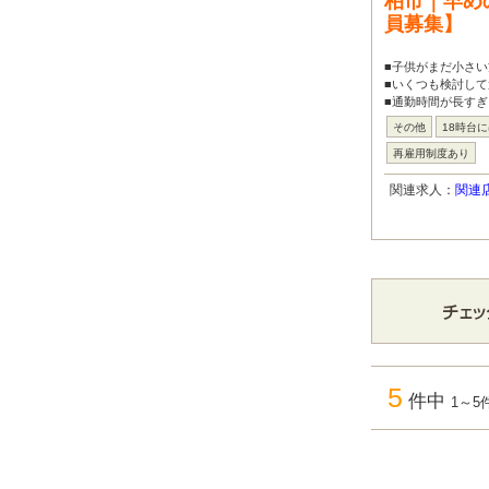
柏市｜早め
員募集】
■子供がまだ小さ
■いくつも検討して
■通勤時間が長すぎ
その他
18時台
再雇用制度あり
関連求人：
関連
5
件中
1～5