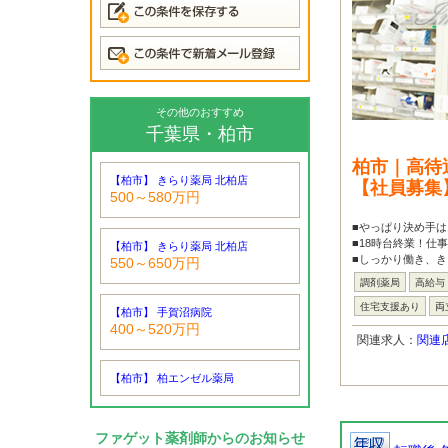
その他のおすすめ
千葉県・柏市
柏市｜高待
【柏市】 きらり薬局 北柏店
【社員募集
500～580万円
■やっぱり決め手
■18時台終業！仕
【柏市】 きらり薬局 北柏店
■しっかり働き、き
550～650万円
調剤薬局
高給与
住宅支援あり
両
【柏市】 手賀沼病院
400～520万円
関連求人：
関連
【柏市】 柏エンゼル薬局
ファゲット薬剤師からのお知らせ