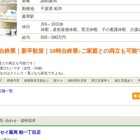
業種
調剤薬局
勤務地
千葉県 柏市
最寄駅
月9～10日休
休日
休暇：産前産後休暇、育児休暇、子の看護休暇、介護
給与
500～580万円
時台終業｜新卒歓迎｜18時台終業♪ご家庭との両立も可能
家庭との両立も可能です！
選びたいです（女性・24歳）
るのはストレス！選ぶなら駅近ですよね♪..
可
研修充実
資格取得支援あり
駅チカ
福利厚生充実
両立支援有り
独立支援あり
店舗一覧
問い合わせ・資料請求
セイ薬局 柏一丁目店