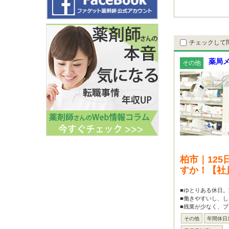
チェックして
薬局メ
その他
柏市｜12
すか！【社
■ゆとりある休日
■働きやすいし、し
■残業が少なく、プ
その他
年間休日