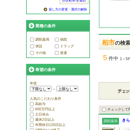
市区町村を選択
探し方の変更・選択の解除
業種の条件
調剤薬局
病院
柏市
の検
併設
ドラッグ
その他
派遣
5
件中
1～5
希望の条件
年収
～
人気のこだわり条件
高給与
600万円以上
チェックして
土日休み
週休2日以上
きら
調剤薬局
年間休日120日以上