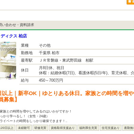
問い合わせ・資料請求
ディクス 柏店
業種
その他
勤務地
千葉県 柏市
最寄駅
ＪＲ常磐線・東武野田線 柏駅
月8日休、祝日
休日
休暇：結婚休暇(7日)、看護休暇(5日/年)、育児休暇、
給与
450～700万円
5日以上｜新卒OK｜ゆとりある休日。家族との時間を増
員募集】
。家族との時間を増やしてみるのはいかがですか！
っかり学べるし！（女性・24歳）
ライベートの時間をしっかり確保できます！..
120日以上
未経験可
研修充実
資格取得支援あり
福利厚生充実
住宅支援あり
夜勤無