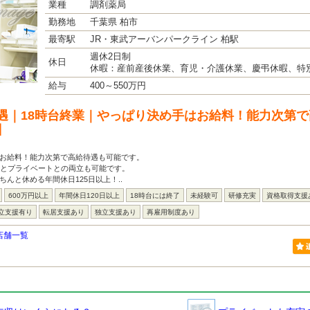
業種
調剤薬局
勤務地
千葉県 柏市
最寄駅
JR・東武アーバンパークライン 柏駅
週休2日制
休日
休暇：産前産後休業、育児・介護休業、慶弔休暇、特別
給与
400～550万円
遇｜18時台終業｜やっぱり決め手はお給料！能力次第
】
はお給料！能力次第で高給待遇も可能です。
事とプライベートとの両立も可能です。
ちんと休める年間休日125日以上！..
600万円以上
年間休日120日以上
18時台には終了
未経験可
研修充実
資格取得支援
立支援有り
転居支援あり
独立支援あり
再雇用制度あり
店舗一覧