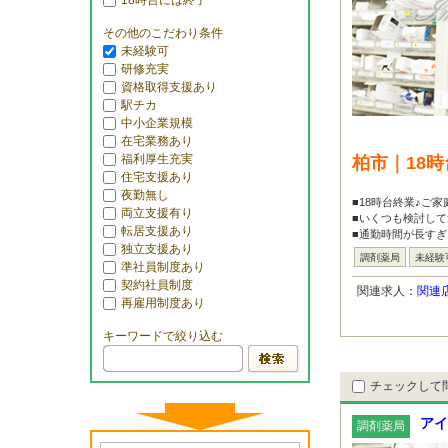
18時台には終了
その他のこだわり条件
未経験可
研修充実
資格取得支援あり
駅チカ
中小企業規模
在宅業務あり
福利厚生充実
柏市｜18
住宅支援あり
夜勤無し
■18時台終業♪ご
両立支援有り
■いくつも検討して
転居支援あり
■通勤時間が長すぎ
独立支援あり
調剤薬局
未経験
準社員制度あり
契約社員制度
関連求人：
関連
再雇用制度あり
キーワードで絞り込む
チェックして
アイ
調剤薬局