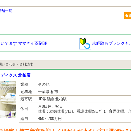
店舗一覧
いてます ママさん薬剤師
未経験もブランクも
問い合わせ・資料請求
ディクス 北柏店
業種
その他
勤務地
千葉県 柏市
最寄駅
JR常磐線 北柏駅
月8日休、祝日
休日
休暇：結婚休暇(7日)、看護休暇(5日/年)、育児休暇、
給与
450～700万円