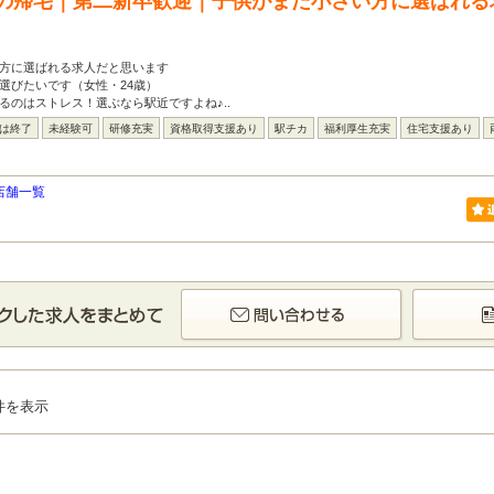
の帰宅｜第二新卒歓迎｜子供がまだ小さい方に選ばれる
い方に選ばれる求人だと思います
選びたいです（女性・24歳）
るのはストレス！選ぶなら駅近ですよね♪..
には終了
未経験可
研修充実
資格取得支援あり
駅チカ
福利厚生充実
住宅支援あり
店舗一覧
件を表示