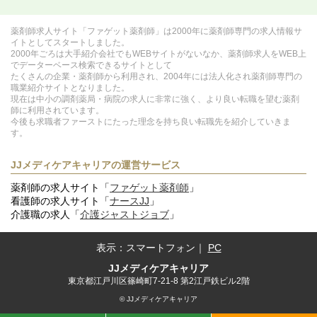
薬剤師求人サイト「ファゲット薬剤師」は2000年に薬剤師専門の求人情報サ
イトとしてスタートしました。
2000年ごろは大手紹介会社でもWEBサイトがないなか、薬剤師求人をWEB上
でデーターベース検索できるサイトとして
たくさんの企業・薬剤師から利用され、2004年には法人化され薬剤師専門の
職業紹介サイトとなりました。
現在は中小の調剤薬局・病院の求人に非常に強く、より良い転職を望む薬剤
師に利用されています。
今後も求職者ファーストにたった理念を持ち良い転職先を紹介していきま
す。
JJメディケアキャリアの運営サービス
薬剤師の求人サイト「
ファゲット薬剤師
」
看護師の求人サイト「
ナースJJ
」
介護職の求人「
介護ジャストジョブ
」
表示：
スマートフォン
｜
PC
JJメディケアキャリア
東京都江戸川区篠崎町7-21-8 第2江戸鉄ビル2階
© JJメディケアキャリア