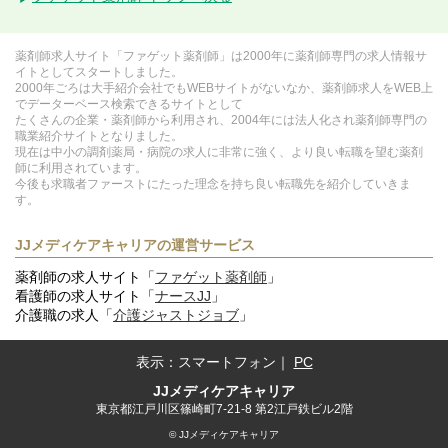
薬剤師求人サイト「ファゲット薬剤師」は2000年に薬剤師専門の求人情報サ
イトとしてスタートしました。
2000年ごろは大手紹介会社でもWEBサイトがないなか、薬剤師求人をWEB上
でデーターベース検索できるサイトとして
たくさんの企業・薬剤師から利用され、2004年には法人化され薬剤師専門の
職業紹介サイトとなりました。
現在は中小の調剤薬局・病院の求人に非常に強く、より良い転職を望む薬剤
師に利用されています。
今後も求職者ファーストにたった理念を持ち良い転職先を紹介していきま
す。
JJメディケアキャリアの運営サービス
薬剤師の求人サイト「
ファゲット薬剤師
」
看護師の求人サイト「
ナースJJ
」
介護職の求人「
介護ジャストジョブ
」
表示：
スマートフォン
｜
PC
JJメディケアキャリア
東京都江戸川区篠崎町7-21-8 第2江戸鉄ビル2階
© JJメディケアキャリア