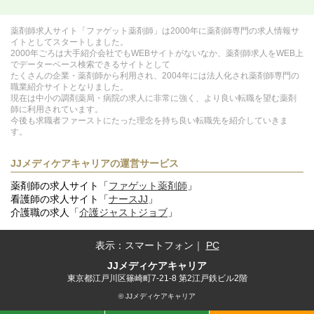
薬剤師求人サイト「ファゲット薬剤師」は2000年に薬剤師専門の求人情報サ
イトとしてスタートしました。
2000年ごろは大手紹介会社でもWEBサイトがないなか、薬剤師求人をWEB上
でデーターベース検索できるサイトとして
たくさんの企業・薬剤師から利用され、2004年には法人化され薬剤師専門の
職業紹介サイトとなりました。
現在は中小の調剤薬局・病院の求人に非常に強く、より良い転職を望む薬剤
師に利用されています。
今後も求職者ファーストにたった理念を持ち良い転職先を紹介していきま
す。
JJメディケアキャリアの運営サービス
薬剤師の求人サイト「
ファゲット薬剤師
」
看護師の求人サイト「
ナースJJ
」
介護職の求人「
介護ジャストジョブ
」
表示：
スマートフォン
｜
PC
JJメディケアキャリア
東京都江戸川区篠崎町7-21-8 第2江戸鉄ビル2階
© JJメディケアキャリア