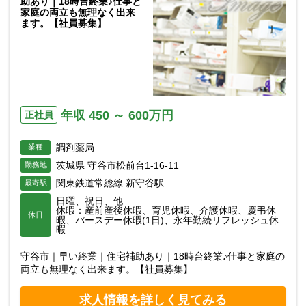
助あり｜18時台終業♪仕事と
家庭の両立も無理なく出来
ます。【社員募集】
年収 450 ～ 600万円
正社員
調剤薬局
業種
茨城県 守谷市松前台1-16-11
勤務地
関東鉄道常総線 新守谷駅
最寄駅
日曜、祝日、他
休暇：産前産後休暇、育児休暇、介護休暇、慶弔休
休日
暇、バースデー休暇(1日)、永年勤続リフレッシュ休
暇
守谷市｜早い終業｜住宅補助あり｜18時台終業♪仕事と家庭の
両立も無理なく出来ます。【社員募集】
求人情報を詳しく見てみる