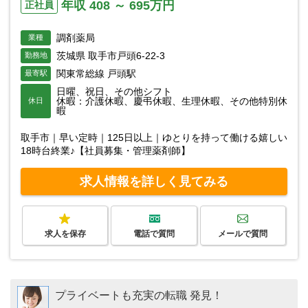
年収 408 ～ 695万円
正社員
調剤薬局
業種
茨城県 取手市戸頭6-22-3
勤務地
関東常総線 戸頭駅
最寄駅
日曜、祝日、その他シフト
休暇：介護休暇、慶弔休暇、生理休暇、その他特別休
休日
暇
取手市｜早い定時｜125日以上｜ゆとりを持って働ける嬉しい
18時台終業♪【社員募集・管理薬剤師】
求人情報を詳しく見てみる
求人を保存
電話で質問
メールで質問
プライベートも充実の転職 発見！