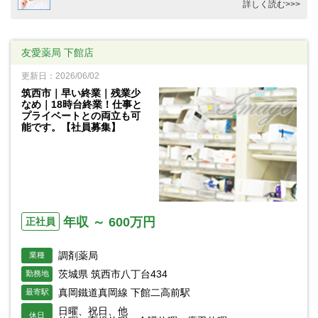
詳しく読む>>>
友愛薬局 下館店
更新日：2026/06/02
筑西市｜早い終業｜残業少
なめ｜18時台終業！仕事と
プライベートとの両立も可
能です。【社員募集】
年収 ～ 600万円
正社員
調剤薬局
業種
茨城県 筑西市八丁台434
勤務地
真岡鐵道真岡線 下館二高前駅
最寄駅
日曜、祝日、他
休日