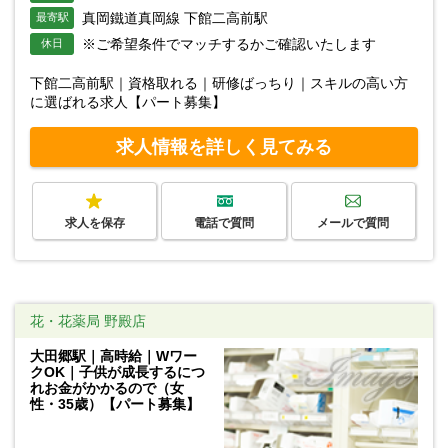
真岡鐵道真岡線 下館二高前駅
最寄駅
※ご希望条件でマッチするかご確認いたします
休日
下館二高前駅｜資格取れる｜研修ばっちり｜スキルの高い方
に選ばれる求人【パート募集】
求人情報を詳しく見てみる
求人を保存
電話で質問
メールで質問
花・花薬局 野殿店
大田郷駅｜高時給｜Wワー
クOK｜子供が成長するにつ
れお金がかかるので（女
性・35歳）【パート募集】