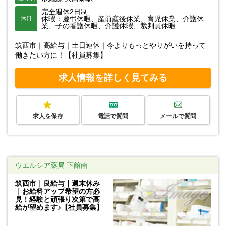
完全週休2日制
休暇：慶弔休暇、産前産後休業、育児休業、介護休
休日
業、子の看護休暇、介護休暇、裁判員休暇
筑西市｜高給与｜土日連休｜今よりもっとやりがいを持って
働きたい方に！【社員募集】
求人情報を詳しく見てみる
求人を保存
電話で質問
メールで質問
ウエルシア薬局 下館南
筑西市｜良給与｜週末休み
｜お給料アップ希望の方必
見！経験と頑張り次第で高
給が望めます♪【社員募集】