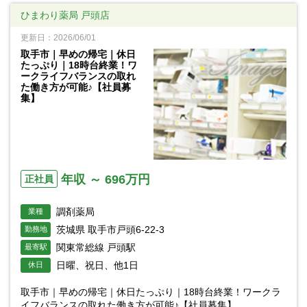
ひまわり薬局 戸頭店
更新日：2026/06/01
取手市｜早めの帰宅｜休日
たっぷり｜18時台終業！ワ
ークライフバランスの取れ
た働き方が可能♪【社員募
集】
年収 ～ 696万円
正社員
調剤薬局
業種
茨城県 取手市戸頭6-22-3
勤務地
関東常総線 戸頭駅
最寄駅
日曜、祝日、他1日
休日
取手市｜早めの帰宅｜休日たっぷり｜18時台終業！ワークラ
イフバランスの取れた働き方が可能♪【社員募集】