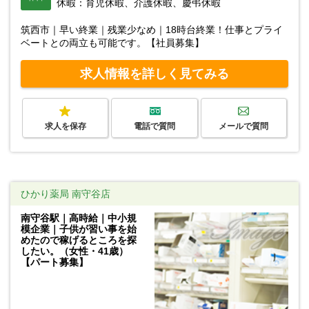
休暇：育児休暇、介護休暇、慶弔休暇
筑西市｜早い終業｜残業少なめ｜18時台終業！仕事とプライ
ベートとの両立も可能です。【社員募集】
求人情報を詳しく見てみる
求人を保存
電話で質問
メールで質問
ひかり薬局 南守谷店
南守谷駅｜高時給｜中小規
模企業｜子供が習い事を始
めたので稼げるところを探
したい。（女性・41歳）
【パート募集】