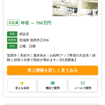
年収 ～ 750万円
正社員
併設店
業種
茨城県 筑西市乙916
勤務地
土曜、日曜
休日
筑西市｜良給与｜週末休み｜お給料アップ希望の方必見！経
験と頑張り次第で高給が望めます♪【社員募集】
求人情報を詳しく見てみる
求人を保存
電話で質問
メールで質問