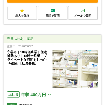
求人を保存
電話で質問
メールで質問
守谷ふれあい薬局
更新日：2026/06/17
守谷市｜18時台終業｜住宅
補助あり｜18時台終業！プ
ライベートな時間もしっか
り確保♪【社員募集】
年収 400万円 ～
正社員