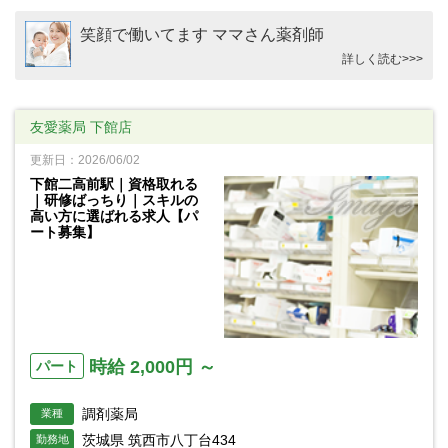
笑顔で働いてます ママさん薬剤師
詳しく読む>>>
友愛薬局 下館店
更新日：2026/06/02
下館二高前駅｜資格取れる
｜研修ばっちり｜スキルの
高い方に選ばれる求人【パ
ート募集】
時給 2,000円 ～
パート
調剤薬局
業種
茨城県 筑西市八丁台434
勤務地