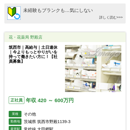
未経験もブランクも…気にしない
詳しく読む>>>
花・花薬局 野殿店
筑西市｜高給与｜土日連休
｜今よりもっとやりがいを
持って働きたい方に！【社
員募集】
年収 420 ～ 600万円
正社員
その他
業種
茨城県 筑西市野殿1139-3
勤務地
常総線 大田郷駅
最寄駅