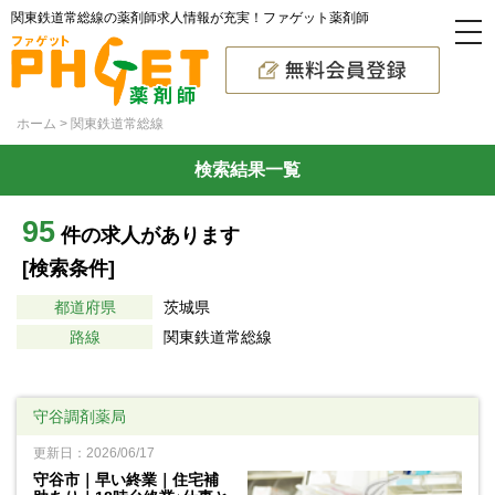
関東鉄道常総線の薬剤師求人情報が充実！ファゲット薬剤師
ホーム
関東鉄道常総線
検索結果一覧
95
件の求人があります
[検索条件]
都道府県
茨城県
路線
関東鉄道常総線
守谷調剤薬局
更新日：2026/06/17
守谷市｜早い終業｜住宅補