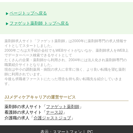
ページトップへ戻る
ファゲット薬剤師 トップへ戻る
薬剤師求人サイト「ファゲット薬剤師」は2000年に薬剤師専門の求人情報サ
イトとしてスタートしました。
2000年ごろは大手紹介会社でもWEBサイトがないなか、薬剤師求人をWEB上
でデーターベース検索できるサイトとして
たくさんの企業・薬剤師から利用され、2004年には法人化され薬剤師専門の
職業紹介サイトとなりました。
現在は中小の調剤薬局・病院の求人に非常に強く、より良い転職を望む薬剤
師に利用されています。
今後も求職者ファーストにたった理念を持ち良い転職先を紹介していきま
す。
JJメディケアキャリアの運営サービス
薬剤師の求人サイト「
ファゲット薬剤師
」
看護師の求人サイト「
ナースJJ
」
介護職の求人「
介護ジャストジョブ
」
表示：
スマートフォン
｜
PC