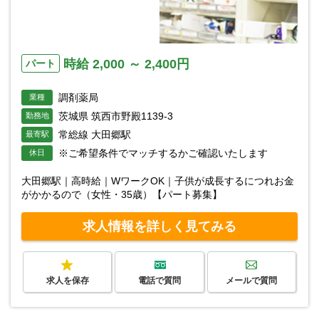
時給 2,000 ～ 2,400円
パート
調剤薬局
業種
茨城県 筑西市野殿1139-3
勤務地
常総線 大田郷駅
最寄駅
※ご希望条件でマッチするかご確認いたします
休日
大田郷駅｜高時給｜WワークOK｜子供が成長するにつれお金
がかかるので（女性・35歳）【パート募集】
求人情報を詳しく見てみる
求人を保存
電話で質問
メールで質問