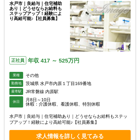
水戸市｜良給与｜住宅補助
あり｜どうせならお給料も
ステップアップ！経験によ
り高給可能♪【社員募集】
年収 417 ～ 525万円
正社員
その他
業種
茨城県 水戸市内原１丁目169番地
勤務地
JR常磐線 内原駅
最寄駅
月8日～10日
休日
休暇：介護休暇、看護休暇、特別休暇
水戸市｜良給与｜住宅補助あり｜どうせならお給料もステッ
プアップ！経験により高給可能♪【社員募集】
求人情報を詳しく見てみる