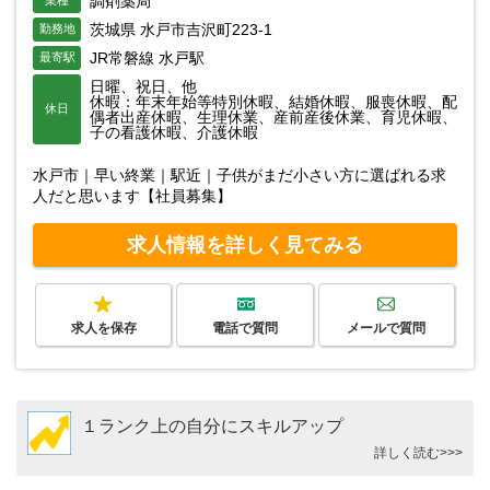
調剤薬局
業種
茨城県 水戸市吉沢町223-1
勤務地
JR常磐線 水戸駅
最寄駅
日曜、祝日、他
休暇：年末年始等特別休暇、結婚休暇、服喪休暇、配
休日
偶者出産休暇、生理休業、産前産後休業、育児休暇、
子の看護休暇、介護休暇
水戸市｜早い終業｜駅近｜子供がまだ小さい方に選ばれる求
人だと思います【社員募集】
求人情報を詳しく見てみる
求人を保存
電話で質問
メールで質問
１ランク上の自分にスキルアップ
詳しく読む>>>