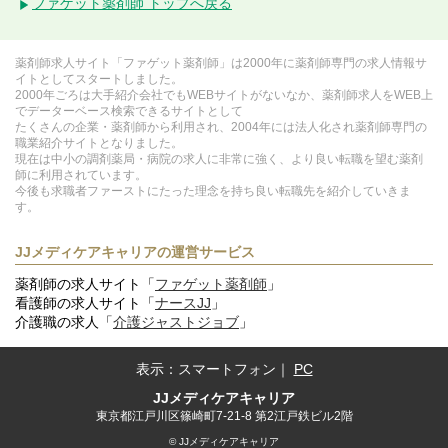
ファゲット薬剤師 トップへ戻る
薬剤師求人サイト「ファゲット薬剤師」は2000年に薬剤師専門の求人情報サ
イトとしてスタートしました。
2000年ごろは大手紹介会社でもWEBサイトがないなか、薬剤師求人をWEB上
でデーターベース検索できるサイトとして
たくさんの企業・薬剤師から利用され、2004年には法人化され薬剤師専門の
職業紹介サイトとなりました。
現在は中小の調剤薬局・病院の求人に非常に強く、より良い転職を望む薬剤
師に利用されています。
今後も求職者ファーストにたった理念を持ち良い転職先を紹介していきま
す。
JJメディケアキャリアの運営サービス
薬剤師の求人サイト「
ファゲット薬剤師
」
看護師の求人サイト「
ナースJJ
」
介護職の求人「
介護ジャストジョブ
」
表示：
スマートフォン
｜
PC
JJメディケアキャリア
東京都江戸川区篠崎町7-21-8 第2江戸鉄ビル2階
© JJメディケアキャリア