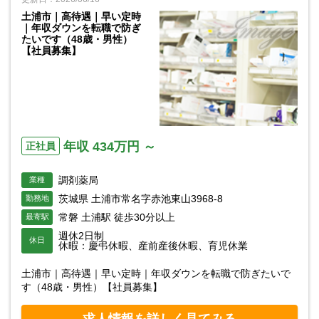
土浦市｜高待遇｜早い定時
｜年収ダウンを転職で防ぎ
たいです（48歳・男性）
【社員募集】
年収 434万円 ～
正社員
調剤薬局
業種
茨城県 土浦市常名字赤池東山3968-8
勤務地
常磐 土浦駅 徒歩30分以上
最寄駅
週休2日制
休日
休暇：慶弔休暇、産前産後休暇、育児休業
土浦市｜高待遇｜早い定時｜年収ダウンを転職で防ぎたいで
す（48歳・男性）【社員募集】
求人情報を詳しく見てみる