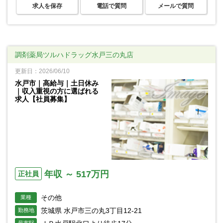
求人を保存
電話で質問
メールで質問
調剤薬局ツルハドラッグ水戸三の丸店
更新日：2026/06/10
水戸市｜高給与｜土日休み
｜収入重視の方に選ばれる
求人【社員募集】
年収 ～ 517万円
正社員
その他
業種
茨城県 水戸市三の丸3丁目12-21
勤務地
最寄駅