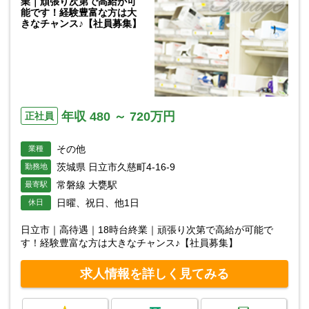
業｜頑張り次第で高給が可
能です！経験豊富な方は大
きなチャンス♪【社員募集】
年収 480 ～ 720万円
正社員
その他
業種
茨城県 日立市久慈町4-16-9
勤務地
常磐線 大甕駅
最寄駅
日曜、祝日、他1日
休日
日立市｜高待遇｜18時台終業｜頑張り次第で高給が可能で
す！経験豊富な方は大きなチャンス♪【社員募集】
求人情報を詳しく見てみる