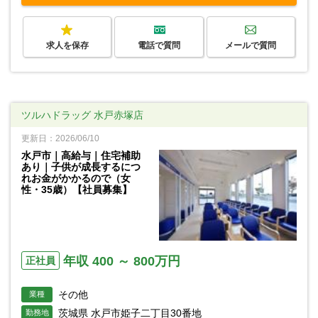
求人を保存
電話で質問
メールで質問
ツルハドラッグ 水戸赤塚店
更新日：2026/06/10
水戸市｜高給与｜住宅補助
あり｜子供が成長するにつ
れお金がかかるので（女
性・35歳）【社員募集】
年収 400 ～ 800万円
正社員
その他
業種
茨城県 水戸市姫子二丁目30番地
勤務地