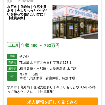
更新日：2026/06/10
水戸市｜良給与｜住宅支援
あり｜今よりもっとやりが
いを持って働きたい方に！
【社員募集】
年収 480 ～ 752万円
正社員
その他
業種
茨城県 水戸市元吉田町字東組378-1
勤務地
JR常磐線・水郡線・大洗鹿島線 水戸駅
最寄駅
月8日～10日
休日
休暇：介護休暇、看護休暇、特別休暇
水戸市｜良給与｜住宅支援あり｜今よりもっとやりがいを持
って働きたい方に！【社員募集】
求人情報を詳しく見てみる