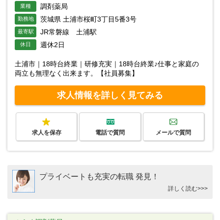
調剤薬局
業種
茨城県 土浦市桜町3丁目5番3号
勤務地
JR常磐線 土浦駅
最寄駅
週休2日
休日
土浦市｜18時台終業｜研修充実｜18時台終業♪仕事と家庭の
両立も無理なく出来ます。【社員募集】
求人情報を詳しく見てみる
求人を保存
電話で質問
メールで質問
プライベートも充実の転職 発見！
詳しく読む>>>