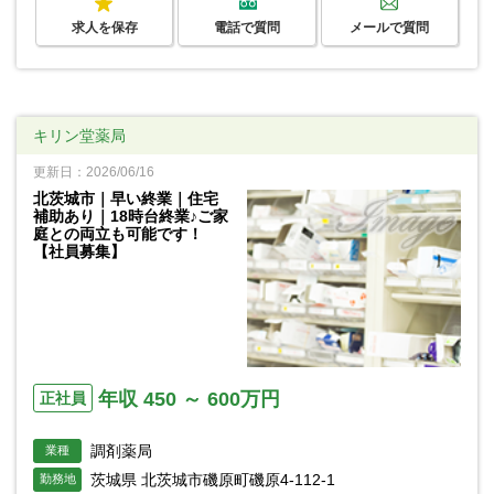
求人を保存
電話で質問
メールで質問
キリン堂薬局
更新日：2026/06/16
北茨城市｜早い終業｜住宅
補助あり｜18時台終業♪ご家
庭との両立も可能です！
【社員募集】
年収 450 ～ 600万円
正社員
調剤薬局
業種
茨城県 北茨城市磯原町磯原4-112-1
勤務地