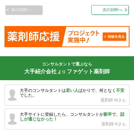
前の10件へ
次の10件へ
コンサルタントで選ぶなら
大手紹介会社
ファゲット薬剤師
より
大手のコンサルタントは
若い人
ばかりで、何となく
不安
でした。
薬剤師 Mさん
大手サイトに登録したら、コンサルタントが
新卒
で、
話
しが通じなかった！
薬剤師 Kさん