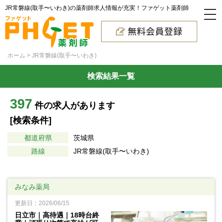
JR常磐線(取手〜いわき)の薬剤師求人情報が充実！ファゲット薬剤師
ホーム
JR常磐線(取手〜いわき)
検索結果一覧
397
件の求人があります
[検索条件]
都道府県
茨城県
路線
JR常磐線(取手〜いわき)
みなみ薬局
更新日：2026/06/15
日立市｜高待遇｜18時台終