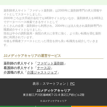
薬剤師求人サイト「ファゲット薬剤師」は2000年に薬剤師専門の求人情報サ
イトとしてスタートしました。
2000年ごろは大手紹介会社でもWEBサイトがないなか、薬剤師求人をWEB上
でデーターベース検索できるサイトとして
たくさんの企業・薬剤師から利用され、2004年には法人化され薬剤師専門の
職業紹介サイトとなりました。
現在は中小の調剤薬局・病院の求人に非常に強く、より良い転職を望む薬剤
師に利用されています。
今後も求職者ファーストにたった理念を持ち良い転職先を紹介していきま
す。
JJメディケアキャリアの運営サービス
薬剤師の求人サイト「
ファゲット薬剤師
」
看護師の求人サイト「
ナースJJ
」
介護職の求人「
介護ジャストジョブ
」
表示：
スマートフォン
｜
PC
JJメディケアキャリア
東京都江戸川区篠崎町7-21-8 第2江戸鉄ビル2階
© JJメディケアキャリア