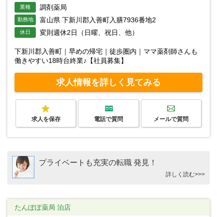
調剤薬局
業種
富山県 下新川郡入善町入膳7936番地2
勤務地
変則週休2日（日曜、祝日、他）
休日
下新川郡入善町｜早めの帰宅｜徒歩圏内｜ママ薬剤師さんも
働きやすい18時台終業♪【社員募集】
求人情報を詳しく見てみる
求人を保存
電話で質問
メールで質問
プライベートも充実の転職 発見！
詳しく読む>>>
たんぽぽ薬局 泊店