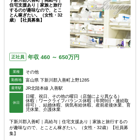
下新川郡入善町｜高給与｜
住宅支援あり｜家族と旅行
するのが趣味なので、とこ
とん稼ぎたい。（女性・32
歳）【社員募集】
年収 460 ～ 650万円
正社員
その他
業種
富山県 下新川郡入善町上野1285
勤務地
JR北陸本線 入善駅
最寄駅
日曜、祝日、その他の曜日（店舗により異なる）
休暇：ワークライフバランス休暇（年間9日・連続取
休日
得可）、結婚休暇、病気有給休暇、産前産後休業、育
児休業、介護休業
下新川郡入善町｜高給与｜住宅支援あり｜家族と旅行するの
が趣味なので、とことん稼ぎたい。（女性・32歳）【社員募
集】