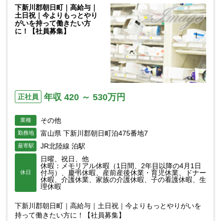
下新川郡朝日町｜高給与｜
土日祝｜今よりもっとやり
がいを持って働きたい方
に！【社員募集】
年収 420 ～ 530万円
正社員
その他
業種
富山県 下新川郡朝日町泊475番地7
勤務地
JR北陸線 泊駅
最寄駅
日曜、祝日、他
休暇：メモリアル休暇（1日間、2年目以降の4月1日
付与）、慶弔休暇、産前産後休業・育児休業、ドナー
休日
休暇、介護休業、家族の介護休暇、子の看護休暇、生
理休暇
下新川郡朝日町｜高給与｜土日祝｜今よりもっとやりがいを
持って働きたい方に！【社員募集】