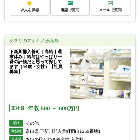
求人を保存
電話で質問
メールで質問
クスリのアオキ 入善薬局
下新川郡入善町｜高給｜週
末休み｜給与はやっぱり一
番の評価だと思って探して
ます（44歳・女性）【社員
募集】
年収 500 ～ 600万円
正社員
その他
業種
富山県 下新川郡入善町椚山1359番地1
勤務地
あいの風とやま鉄道線 入善駅
最寄駅