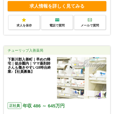
求人情報を詳しく見てみる
求人を保存
電話で質問
メールで質問
チューリップ入善薬局
下新川郡入善町｜早めの帰
宅｜徒歩圏内｜ママ薬剤師
さんも働きやすい18時台終
業♪【社員募集】
年収 486 ～ 645万円
正社員