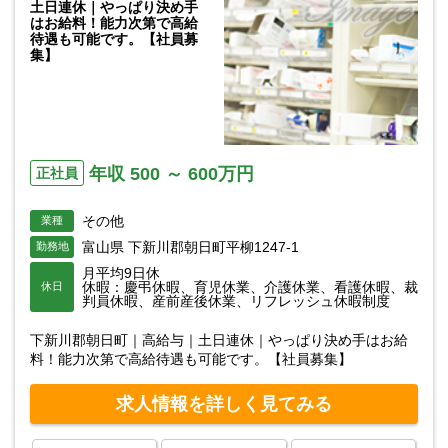
土日連休｜やっぱり決め手
はお給料！能力次第で高給
待遇も可能です。【社員募
集】
年収 500 ～ 600万円
正社員
その他
業種
富山県 下新川郡朝日町平柳1247-1
勤務地
月平均9日休
休暇：慶弔休暇、育児休業、介護休業、看護休暇、裁
休日
判員休暇、産前産後休業、リフレッシュ休暇制度
下新川郡朝日町｜高給与｜土日連休｜やっぱり決め手はお給
料！能力次第で高給待遇も可能です。【社員募集】
求人情報を詳しく見てみる