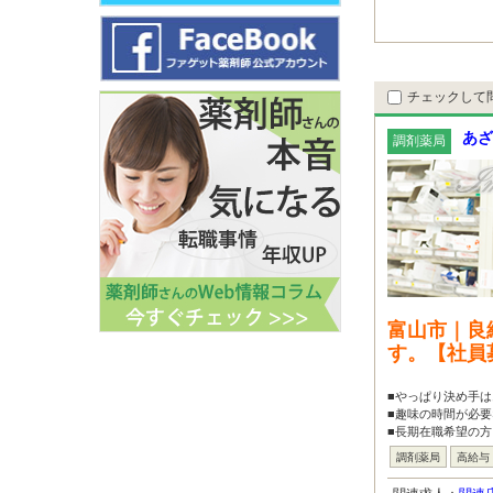
チェックして
あざ
調剤薬局
富山市｜良
す。【社員
■やっぱり決め手
■趣味の時間が必要
■長期在職希望の
調剤薬局
高給与