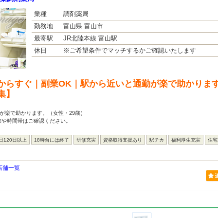
業種
調剤薬局
勤務地
富山県 富山市
最寄駅
JR北陸本線 富山駅
休日
※ご希望条件でマッチするかご確認いたします
からすぐ｜副業OK｜駅から近いと通勤が楽で助かります
集】
が楽で助かります。（女性・29歳）
数や時間帯はご確認ください。
日120日以上
18時台には終了
研修充実
資格取得支援あり
駅チカ
福利厚生充実
住宅
店舗一覧