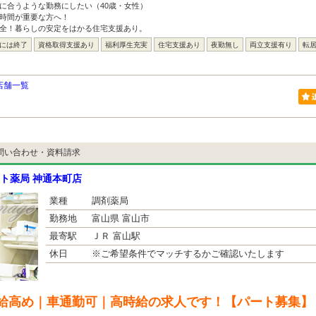
に合うような勤務にしたい（40歳・女性）
宅時間が重要な方へ！
万全！暮らしの安定をはかる住宅支援あり。
台には終了
資格取得支援あり
福利厚生充実
住宅支援あり
夜勤無し
両立支援有り
転
店舗一覧
問い合わせ・資料請求
ト薬局 神通本町店
業種
調剤薬局
勤務地
富山県 富山市
最寄駅
ＪＲ 富山駅
休日
※ご希望条件でマッチするかご確認いたします
給高め｜車通勤可｜高時給の求人です！【パート募集】