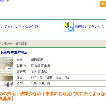
店舗一覧
いてます ママさん薬剤師
未経験もブランクも
問い合わせ・資料請求
ト薬局 神通本町店
業種
調剤薬局
勤務地
富山県 富山市
最寄駅
ＪＲ 富山駅
休日
シフト制（日曜、祝日、他）
給与
480～656万円
めの帰宅｜残業少なめ｜学童のお迎えに間に合うような
員募集】