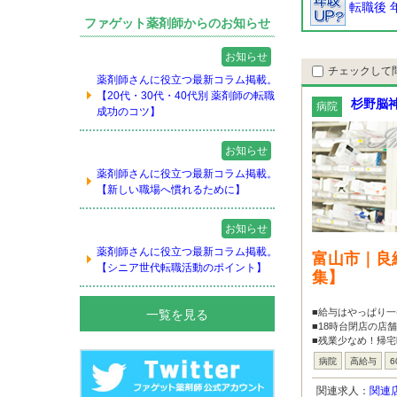
転職後 
ファゲット薬剤師からのお知らせ
お知らせ
チェックして
薬剤師さんに役立つ最新コラム掲載。
【20代・30代・40代別 薬剤師の転職
杉野脳
病院
成功のコツ】
お知らせ
薬剤師さんに役立つ最新コラム掲載。
【新しい職場へ慣れるために】
お知らせ
薬剤師さんに役立つ最新コラム掲載。
富山市｜良
【シニア世代転職活動のポイント】
集】
■給与はやっぱり一
一覧を見る
■18時台閉店の店
■残業少なめ！帰
病院
高給与
6
関連求人：
関連