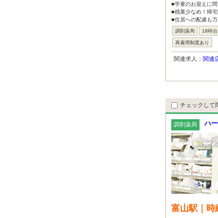
■学童のお迎えに間
■残業少なめ！帰
■住居への配慮も
調剤薬局
18時
再雇用制度あり
関連求人：
関連
チェックして
ハー
調剤薬局
富山駅｜時