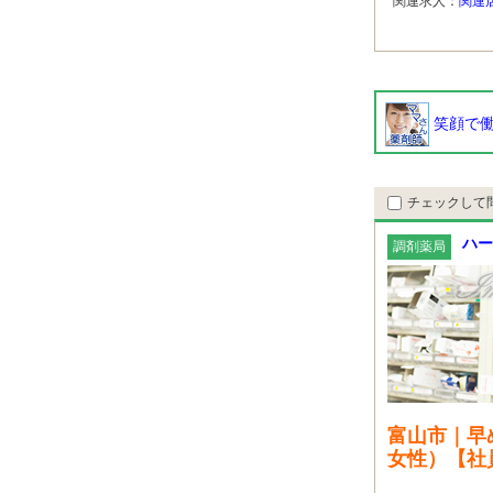
関連求人：
関連
笑顔で働
チェックして
ハー
調剤薬局
富山市｜早
女性）【社