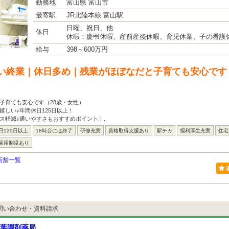
勤務地
富山県 富山市
最寄駅
JR北陸本線 富山駅
日曜、祝日、他
休日
休暇：慶弔休暇、産前産後休暇、育児休業、子の看護
給与
398～600万円
い終業｜休日多め｜残業がほぼなだと子育ても安心です
子育ても安心です（28歳・女性）
嬉しい♪年間休日125日以上！
ス軽減♪通いやすさもおすすめポイント！..
日120日以上
18時台には終了
研修充実
資格取得支援あり
駅チカ
福利厚生充実
住宅
雇用制度あり
店舗一覧
問い合わせ・資料請求
葉調剤薬局