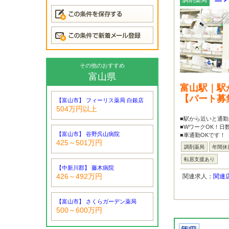
調剤薬局
その他のおすすめ
富山県
富山駅｜駅
【パート募
【富山市】 フィーリス薬局 白銀店
504万円以上
■駅から近いと通勤
■WワークOK！日
【富山市】 谷野呉山病院
■車通勤OKです！
425～501万円
調剤薬局
年間休
転居支援あり
【中新川郡】 藤木病院
426～492万円
関連求人：
関連
【富山市】 さくらガーデン薬局
500～600万円