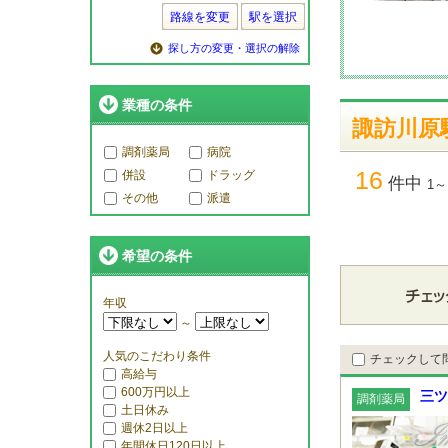
路線を変更
駅を選択
探し方の変更・選択の解除
業種の条件
諏訪川原
調剤薬局
病院
16
併設
ドラッグ
件中
1～
その他
派遣
希望の条件
年収
～
人気のこだわり条件
チェックして
高給与
600万円以上
三ツ
調剤薬局
土日休み
週休2日以上
年間休日120日以上