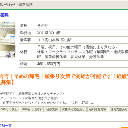
問い合わせ・資料請求
の薬局
業種
その他
勤務地
富山県 富山市
最寄駅
ＪＲ高山本線 富山駅
日曜、祝日、その他の曜日（店舗により異なる）
休日
休暇：ワークライフバランス休暇（年間9日・連続取
暇、産前産後休業、育児休業、介護休業
給与
460～650万円
給与｜早めの帰宅｜頑張り次第で高給が可能です！経験
員募集】
が可能です！経験豊富な方は大きなチャンス♪
ークライフバランスの取れた働き方が可能♪
、住宅手当があったらとてもありがたいですね。（女性・27歳）...
600万円以上
18時台には終了
研修充実
資格取得支援あり
福利厚生充実
住宅支援あり
店舗一覧