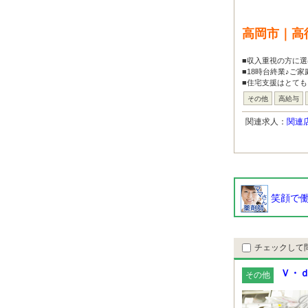
高岡市｜高
■収入重視の方に選
■18時台終業♪ご
■住宅支援はとても
その他
高給与
関連求人：
関連
笑顔で働
チェックして
Ｖ・ｄ
その他