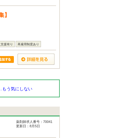
集】
立支援有り
再雇用制度あり
…もう気にしない
薬剤師求人番号：70041
更新日：8月5日