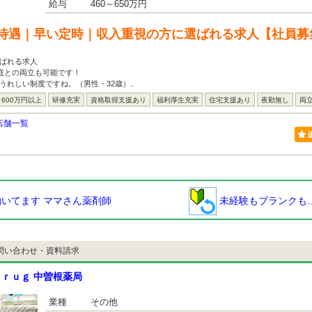
給与
460～650万円
待遇｜早い定時｜収入重視の方に選ばれる求人【社員募
ばれる求人
家庭との両立も可能です！
うれしい制度ですね。（男性・32歳）..
600万円以上
研修充実
資格取得支援あり
福利厚生充実
住宅支援あり
夜勤無し
両
店舗一覧
いてます ママさん薬剤師
未経験もブランクも
問い合わせ・資料請求
ｒｕｇ 中曽根薬局
業種
その他