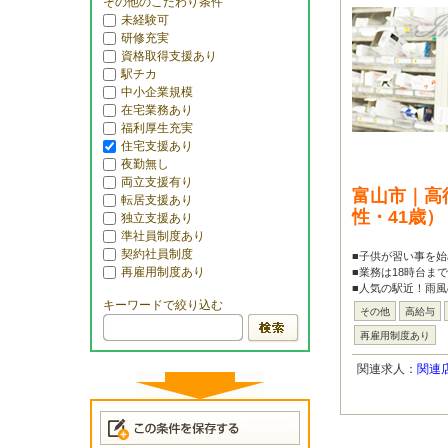
その他のこだわり条件
未経験可
研修充実
資格取得支援あり
駅チカ
中小企業規模
在宅業務あり
福利厚生充実
住宅支援あり
夜勤無し
両立支援有り
富山市｜高
転居支援あり
性・41歳
独立支援あり
準社員制度あり
契約社員制度
■子供が習い事を始
再雇用制度あり
■業務は18時台ま
■人気の駅近！雨風
キーワードで絞り込む
その他
高給与
再雇用制度あり
関連求人：
関連