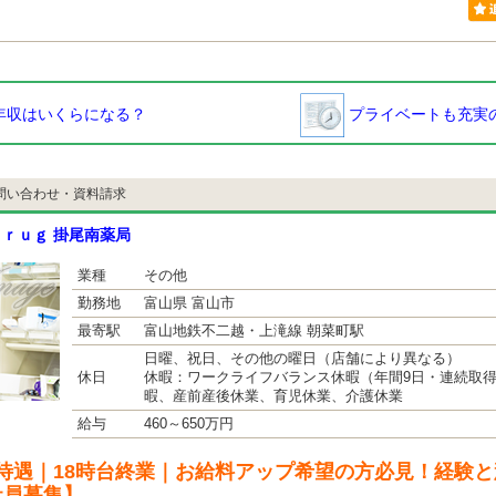
年収はいくらになる？
プライベートも充実の
問い合わせ・資料請求
ｒｕｇ 掛尾南薬局
業種
その他
勤務地
富山県 富山市
最寄駅
富山地鉄不二越・上滝線 朝菜町駅
日曜、祝日、その他の曜日（店舗により異なる）
休日
休暇：ワークライフバランス休暇（年間9日・連続取
暇、産前産後休業、育児休業、介護休業
給与
460～650万円
待遇｜18時台終業｜お給料アップ希望の方必見！経験
社員募集】