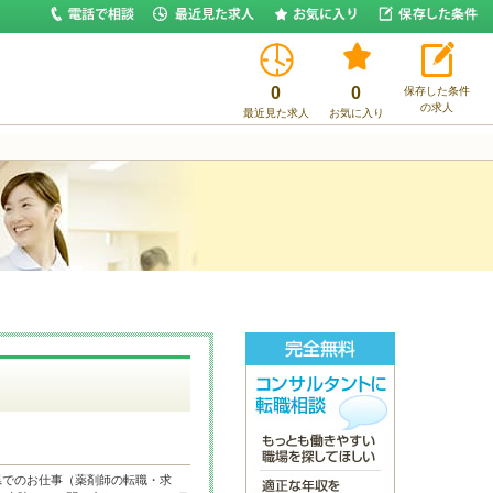
0
0
保存した条件
の求人
最近見た求人
お気に入り
県でのお仕事（薬剤師の転職・求