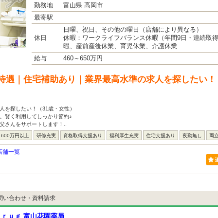
勤務地
富山県 高岡市
最寄駅
日曜、祝日、その他の曜日（店舗により異なる）
休日
休暇：ワークライフバランス休暇（年間9日・連続取
暇、産前産後休業、育児休業、介護休業
給与
460～650万円
待遇｜住宅補助あり｜業界最高水準の求人を探したい！
人を探したい！（31歳・女性）
。賢く利用してしっかり節約♪
父さんをサポートします！..
600万円以上
研修充実
資格取得支援あり
福利厚生充実
住宅支援あり
夜勤無し
両
店舗一覧
問い合わせ・資料請求
ｒｕｇ 富山花園薬局