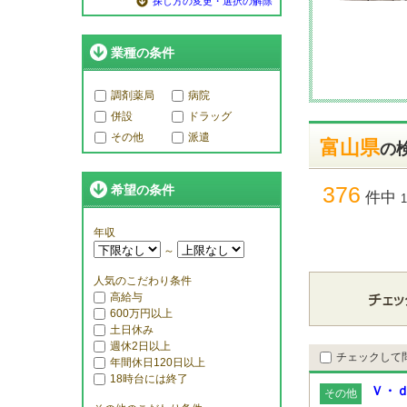
探し方の変更・選択の解除
業種の条件
調剤薬局
病院
併設
ドラッグ
その他
派遣
富山県
の
376
希望の条件
件中
年収
～
人気のこだわり条件
高給与
600万円以上
土日休み
週休2日以上
チェックして
年間休日120日以上
18時台には終了
Ｖ・ｄ
その他