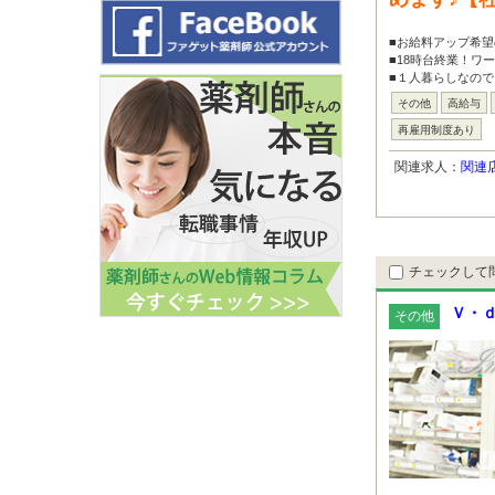
■お給料アップ希望
■18時台終業！ワ
■１人暮らしなので
その他
高給与
再雇用制度あり
関連求人：
関連
チェックして
Ｖ・ｄ
その他