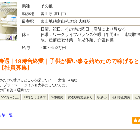
業種
その他
勤務地
富山県 富山市
最寄駅
富山地鉄富山軌道線 大町駅
日曜、祝日、その他の曜日（店舗により異なる）
休日
休暇：ワークライフバランス休暇（年間9日・連続取
暇、産前産後休業、育児休業、介護休業
給与
460～650万円
待遇｜18時台終業｜子供が習い事を始めたので稼げる
）【社員募集】
めたので稼げるところを探したい。（女性・41歳）
で。プライベートタイムも大事にしたい方に。
の日も楽々通勤です！..
600万円以上
18時台には終了
研修充実
資格取得支援あり
駅チカ
福利厚生充実
住
店舗一覧