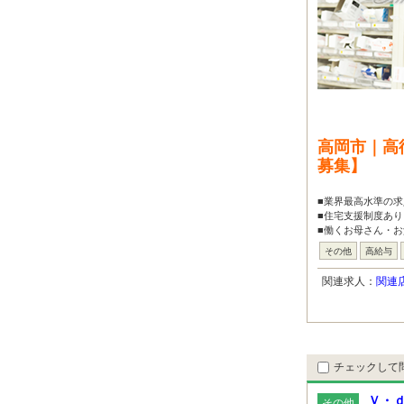
高岡市｜高
募集】
■業界最高水準の求
■住宅支援制度あり
■働くお母さん・お
その他
高給与
関連求人：
関連
チェックして
Ｖ・ｄ
その他