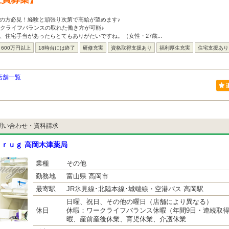
の方必見！経験と頑張り次第で高給が望めます♪
ークライフバランスの取れた働き方が可能♪
、住宅手当があったらとてもありがたいですね。（女性・27歳...
600万円以上
18時台には終了
研修充実
資格取得支援あり
福利厚生充実
住宅支援あり
店舗一覧
問い合わせ・資料請求
ｒｕｇ 高岡木津薬局
業種
その他
勤務地
富山県 高岡市
最寄駅
JR氷見線･北陸本線･城端線・空港バス 高岡駅
日曜、祝日、その他の曜日（店舗により異なる）
休日
休暇：ワークライフバランス休暇（年間9日・連続取
暇、産前産後休業、育児休業、介護休業