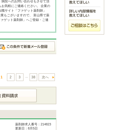
・病院へのお問い合わせもさせて頂
らお気軽にご連絡ください。 企業の
転職サイト「ファゲット薬剤師」
業もございますので、 富山県で薬
ファゲット薬剤師」へご登録・ご連
...
1
2
3
38
次へ
薬剤師求人番号：214823
更新日：8月5日