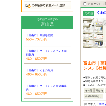
チェックして
くま
その他
その他のおすすめ
富山県
【富山市】 常願寺病院
550～707万円
【富山市】 Ｖ・ｄｒｕｇ もえぎ調
剤薬局
460～650万円
富山市｜高
ンス♪【社
【富山市】 くまの薬局
460～650万円
■頑張り次第で高給
■18時台終業！ワ
■１人暮らしなので
【富山市】 Ｖ・ｄｒｕｇ 掛尾南薬
局
その他
高給与
460～650万円
再雇用制度あり
関連求人：
関連