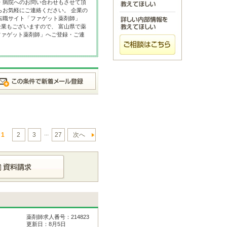
・病院へのお問い合わせもさせて頂
らお気軽にご連絡ください。 企業の
転職サイト「ファゲット薬剤師」
業もございますので、 富山県で薬
ファゲット薬剤師」へご登録・ご連
...
1
2
3
27
次へ
薬剤師求人番号：214823
更新日：8月5日