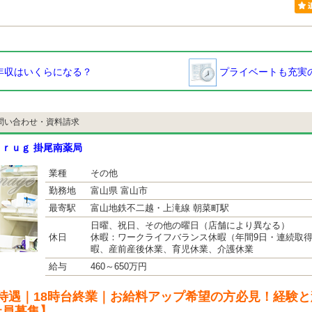
年収はいくらになる？
プライベートも充実の
問い合わせ・資料請求
ｒｕｇ 掛尾南薬局
業種
その他
勤務地
富山県 富山市
最寄駅
富山地鉄不二越・上滝線 朝菜町駅
日曜、祝日、その他の曜日（店舗により異なる）
休日
休暇：ワークライフバランス休暇（年間9日・連続取
暇、産前産後休業、育児休業、介護休業
給与
460～650万円
待遇｜18時台終業｜お給料アップ希望の方必見！経験
社員募集】