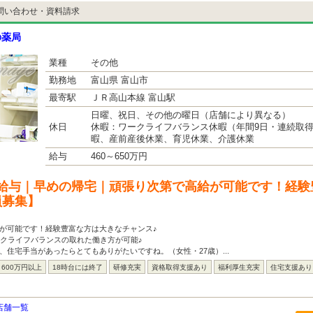
問い合わせ・資料請求
の薬局
業種
その他
勤務地
富山県 富山市
最寄駅
ＪＲ高山本線 富山駅
日曜、祝日、その他の曜日（店舗により異なる）
休日
休暇：ワークライフバランス休暇（年間9日・連続取
暇、産前産後休業、育児休業、介護休業
給与
460～650万円
給与｜早めの帰宅｜頑張り次第で高給が可能です！経験
員募集】
が可能です！経験豊富な方は大きなチャンス♪
ークライフバランスの取れた働き方が可能♪
、住宅手当があったらとてもありがたいですね。（女性・27歳）...
600万円以上
18時台には終了
研修充実
資格取得支援あり
福利厚生充実
住宅支援あり
店舗一覧