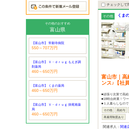
チェックして
くま
その他
その他のおすすめ
富山県
【富山市】 常願寺病院
550～707万円
【富山市】 Ｖ・ｄｒｕｇ もえぎ調
剤薬局
460～650万円
富山市｜高
ンス♪【社
【富山市】 くまの薬局
460～650万円
■頑張り次第で高給
■18時台終業！ワ
■１人暮らしなので
【富山市】 Ｖ・ｄｒｕｇ 掛尾南薬
局
その他
高給与
460～650万円
再雇用制度あり
関連求人：
関連