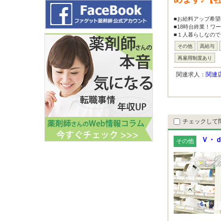
■お給料アップ希望
■18時台終業！ワ
■１人暮らしなので
その他
高給与
再雇用制度あり
関連求人：
関連
チェックして
Ｖ・ｄ
その他