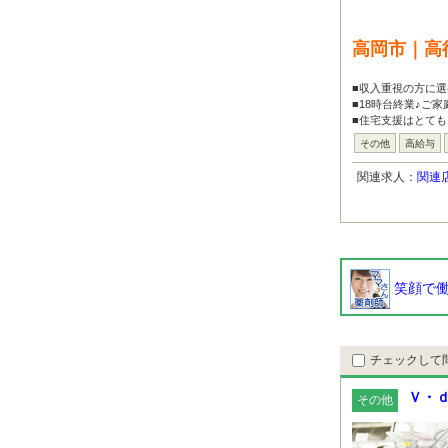
高岡市｜高
■収入重視の方に選
■18時台終業♪ご
■住宅支援はとても
その他
高給与
関連求人：
関連
笑顔で働
チェックして
Ｖ・ｄ
その他