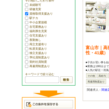
その他のこだわり条件
未経験可
研修充実
資格取得支援あり
駅チカ
中小企業規模
在宅業務あり
福利厚生充実
住宅支援あり
夜勤無し
両立支援有り
富山市｜高
転居支援あり
性・41歳
独立支援あり
準社員制度あり
契約社員制度
■子供が習い事を始
再雇用制度あり
■業務は18時台ま
■人気の駅近！雨風
キーワードで絞り込む
その他
高給与
再雇用制度あり
関連求人：
関連