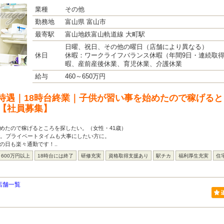
業種
その他
勤務地
富山県 富山市
最寄駅
富山地鉄富山軌道線 大町駅
日曜、祝日、その他の曜日（店舗により異なる）
休日
休暇：ワークライフバランス休暇（年間9日・連続取
暇、産前産後休業、育児休業、介護休業
給与
460～650万円
待遇｜18時台終業｜子供が習い事を始めたので稼げる
）【社員募集】
めたので稼げるところを探したい。（女性・41歳）
で。プライベートタイムも大事にしたい方に。
の日も楽々通勤です！..
600万円以上
18時台には終了
研修充実
資格取得支援あり
駅チカ
福利厚生充実
住
店舗一覧