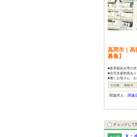
高岡市｜高
募集】
■業界最高水準の求
■住宅支援制度あり
■働くお母さん・お
その他
高給与
関連求人：
関連
チェックして
Ｖ・ｄ
その他