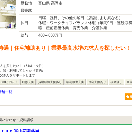
勤務地
富山県 高岡市
最寄駅
日曜、祝日、その他の曜日（店舗により異なる）
休日
休暇：ワークライフバランス休暇（年間9日・連続取
暇、産前産後休業、育児休業、介護休業
給与
460～650万円
待遇｜住宅補助あり｜業界最高水準の求人を探したい！
人を探したい！（31歳・女性）
。賢く利用してしっかり節約♪
父さんをサポートします！..
600万円以上
研修充実
資格取得支援あり
福利厚生充実
住宅支援あり
夜勤無し
両
店舗一覧
問い合わせ・資料請求
ｒｕｇ 富山花園薬局