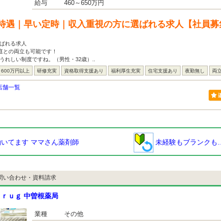
給与
460～650万円
待遇｜早い定時｜収入重視の方に選ばれる求人【社員募
ばれる求人
家庭との両立も可能です！
うれしい制度ですね。（男性・32歳）..
600万円以上
研修充実
資格取得支援あり
福利厚生充実
住宅支援あり
夜勤無し
両
店舗一覧
いてます ママさん薬剤師
未経験もブランクも
問い合わせ・資料請求
ｒｕｇ 中曽根薬局
業種
その他