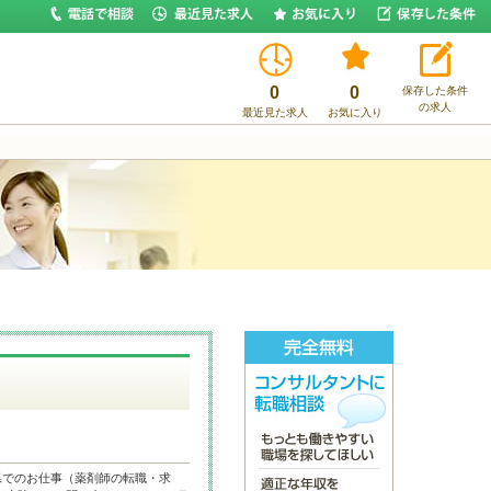
0
0
保存した条件
の求人
最近見た求人
お気に入り
県でのお仕事（薬剤師の転職・求