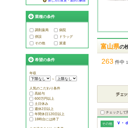
探し方の変更・選択の解除
業種の条件
調剤薬局
病院
併設
ドラッグ
その他
派遣
富山県
の
263
希望の条件
件中
年収
～
人気のこだわり条件
高給与
600万円以上
土日休み
週休2日以上
チェックして
年間休日120日以上
18時台には終了
Ｖ・ｄ
その他