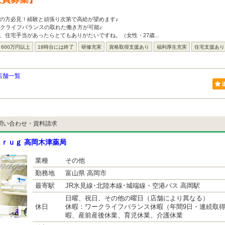
の方必見！経験と頑張り次第で高給が望めます♪
ークライフバランスの取れた働き方が可能♪
、住宅手当があったらとてもありがたいですね。（女性・27歳...
600万円以上
18時台には終了
研修充実
資格取得支援あり
福利厚生充実
住宅支援あり
店舗一覧
問い合わせ・資料請求
ｒｕｇ 高岡木津薬局
業種
その他
勤務地
富山県 高岡市
最寄駅
JR氷見線･北陸本線･城端線・空港バス 高岡駅
日曜、祝日、その他の曜日（店舗により異なる）
休日
休暇：ワークライフバランス休暇（年間9日・連続取
暇、産前産後休業、育児休業、介護休業