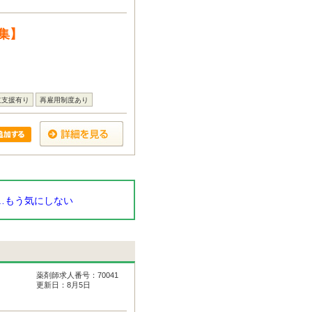
集】
立支援有り
再雇用制度あり
…もう気にしない
薬剤師求人番号：70041
更新日：8月5日