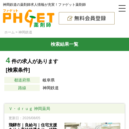
神岡鉄道の薬剤師求人情報が充実！ファゲット薬剤師
ホーム
神岡鉄道
検索結果一覧
4
件の求人があります
[検索条件]
都道府県
岐阜県
路線
神岡鉄道
Ｖ・ｄｒｕｇ 神岡薬局
更新日：2026/08/05
飛騨市｜良給与｜住宅支援