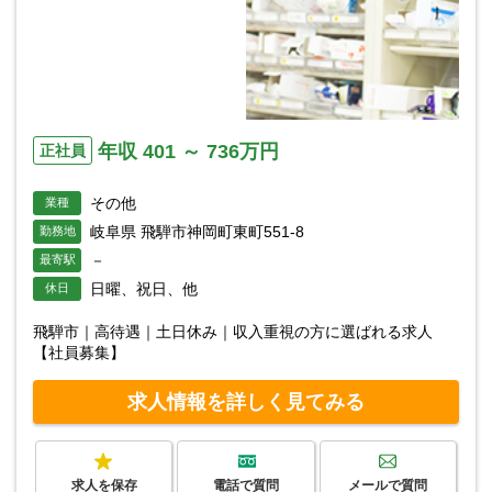
年収 401 ～ 736万円
正社員
その他
業種
岐阜県 飛騨市神岡町東町551-8
勤務地
－
最寄駅
日曜、祝日、他
休日
飛騨市｜高待遇｜土日休み｜収入重視の方に選ばれる求人
【社員募集】
求人情報を詳しく見てみる
求人を保存
電話で質問
メールで質問