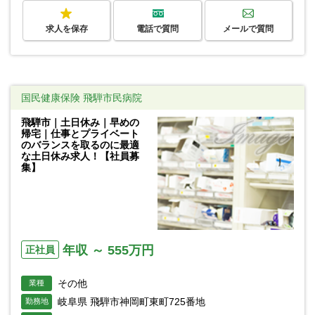
求人を保存
電話で質問
メールで質問
国民健康保険 飛騨市民病院
飛騨市｜土日休み｜早めの
帰宅｜仕事とプライベート
のバランスを取るのに最適
な土日休み求人！【社員募
集】
年収 ～ 555万円
正社員
その他
業種
岐阜県 飛騨市神岡町東町725番地
勤務地