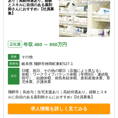
あり｜高給待遇あり。経験
とスキルに自信のある薬剤
師さんにおすすめ♪【社員募
集】
年収 460 ～ 650万円
正社員
その他
業種
岐阜県 飛騨市神岡町東町527-1
勤務地
日曜、祝日、その他の曜日（店舗により異なる）
休暇：ワークライフバランス休暇（年間9日・連続取
休日
得可）、結婚休暇、病気有給休暇、産前産後休業、育
児休業、介護休業
飛騨市｜良給与｜住宅支援あり｜高給待遇あり。経験とスキ
ルに自信のある薬剤師さんにおすすめ♪【社員募集】
求人情報を詳しく見てみる