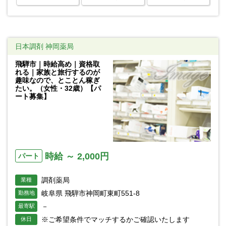
日本調剤 神岡薬局
飛騨市｜時給高め｜資格取
れる｜家族と旅行するのが
趣味なので、とことん稼ぎ
たい。（女性・32歳）【パ
ート募集】
時給 ～ 2,000円
パート
調剤薬局
業種
岐阜県 飛騨市神岡町東町551-8
勤務地
－
最寄駅
※ご希望条件でマッチするかご確認いたします
休日