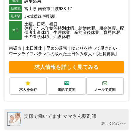
調剤薬局
業種
富山県 南砺市井波938-17
勤務地
JR城端線 福野駅
最寄駅
土曜、日曜、祝日
休暇：年末年始等特別休暇、結婚休暇、服喪休暇、配
休日
偶者出産休暇、生理休業、産前産後休業、育児休暇、
子の看護休暇、介護休暇
南砺市｜土日連休｜早めの帰宅｜ゆとりを持って働きたい！
ワークライフバランスの取れた土日休み求人♪【社員募集】
求人情報を詳しく見てみる
求人を保存
電話で質問
メールで質問
笑顔で働いてます ママさん薬剤師
詳しく読む>>>