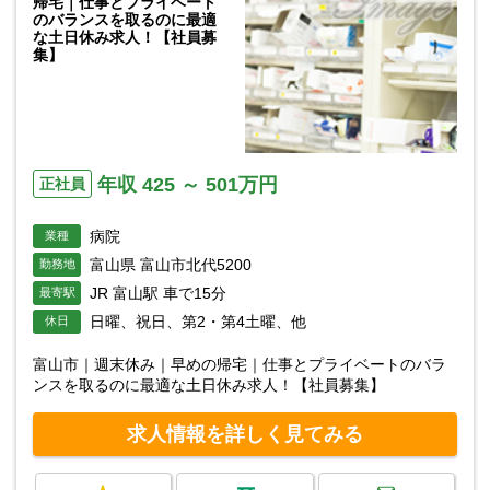
帰宅｜仕事とプライベート
のバランスを取るのに最適
な土日休み求人！【社員募
集】
年収 425 ～ 501万円
正社員
病院
業種
富山県 富山市北代5200
勤務地
JR 富山駅 車で15分
最寄駅
日曜、祝日、第2・第4土曜、他
休日
富山市｜週末休み｜早めの帰宅｜仕事とプライベートのバラ
ンスを取るのに最適な土日休み求人！【社員募集】
求人情報を詳しく見てみる