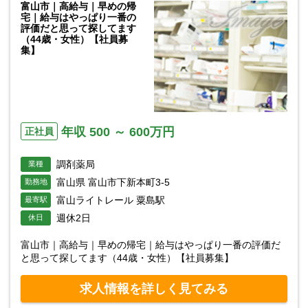
富山市｜高給与｜早めの帰
宅｜給与はやっぱり一番の
評価だと思って探してます
（44歳・女性）【社員募
集】
年収 500 ～ 600万円
正社員
調剤薬局
業種
富山県 富山市下新本町3-5
勤務地
富山ライトレール 粟島駅
最寄駅
週休2日
休日
富山市｜高給与｜早めの帰宅｜給与はやっぱり一番の評価だ
と思って探してます（44歳・女性）【社員募集】
求人情報を詳しく見てみる