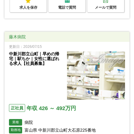
求人を保存
電話で質問
メールで質問
藤木病院
更新日：2026/07/15
中新川郡立山町｜早めの帰
宅｜駅ちか｜女性に選ばれ
る求人【社員募集】
年収 426 ～ 492万円
正社員
病院
業種
富山県 中新川郡立山町大石原225番地
勤務地