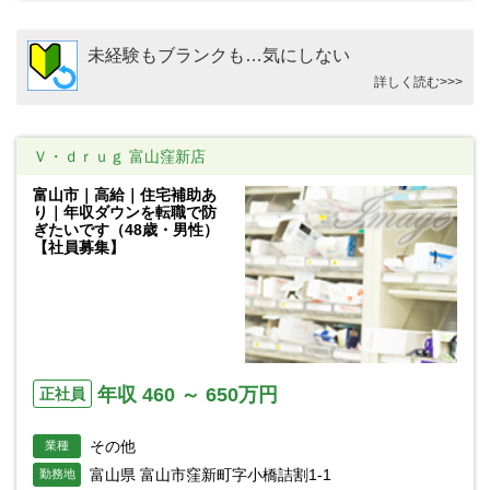
未経験もブランクも…気にしない
詳しく読む>>>
Ｖ・ｄｒｕｇ 富山窪新店
富山市｜高給｜住宅補助あ
り｜年収ダウンを転職で防
ぎたいです（48歳・男性）
【社員募集】
年収 460 ～ 650万円
正社員
その他
業種
富山県 富山市窪新町字小橋詰割1-1
勤務地