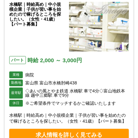
水橋駅｜時給高め｜中小規
模企業｜子供が習い事を始
めたので稼げるところを探
したい。（女性・41歳）
【パート募集】
時給 2,000 ～ 3,000円
パート
病院
業種
富山県 富山市水橋肘崎438
勤務地
◇あいの風とやま鉄道 水橋駅 車で4分◇富山地鉄本
最寄駅
線 越中三郷駅 車で9分
※ご希望条件でマッチするかご確認いたします
休日
水橋駅｜時給高め｜中小規模企業｜子供が習い事を始めたの
で稼げるところを探したい。（女性・41歳）【パート募集】
求人情報を詳しく見てみる