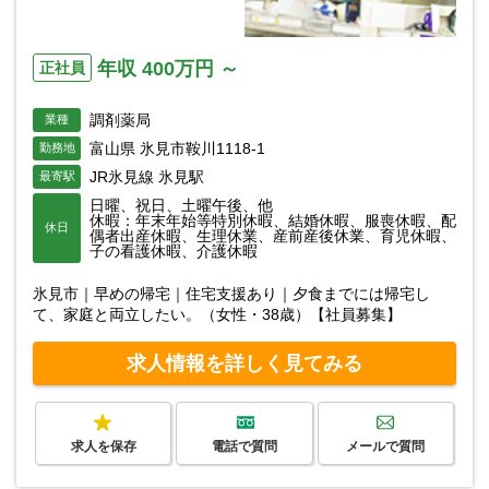
年収 400万円 ～
正社員
調剤薬局
業種
富山県 氷見市鞍川1118-1
勤務地
JR氷見線 氷見駅
最寄駅
日曜、祝日、土曜午後、他
休暇：年末年始等特別休暇、結婚休暇、服喪休暇、配
休日
偶者出産休暇、生理休業、産前産後休業、育児休暇、
子の看護休暇、介護休暇
氷見市｜早めの帰宅｜住宅支援あり｜夕食までには帰宅し
て、家庭と両立したい。（女性・38歳）【社員募集】
求人情報を詳しく見てみる
求人を保存
電話で質問
メールで質問