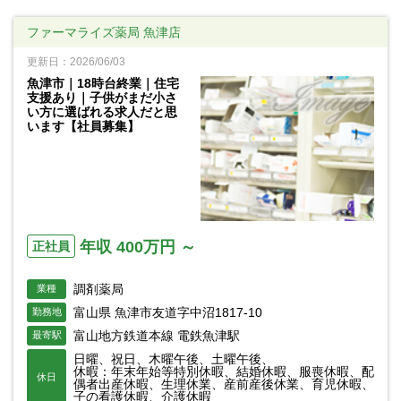
ファーマライズ薬局 魚津店
更新日：2026/06/03
魚津市｜18時台終業｜住宅
支援あり｜子供がまだ小さ
い方に選ばれる求人だと思
います【社員募集】
年収 400万円 ～
正社員
調剤薬局
業種
富山県 魚津市友道字中沼1817-10
勤務地
富山地方鉄道本線 電鉄魚津駅
最寄駅
日曜、祝日、木曜午後、土曜午後、
休暇：年末年始等特別休暇、結婚休暇、服喪休暇、配
休日
偶者出産休暇、生理休業、産前産後休業、育児休暇、
子の看護休暇、介護休暇