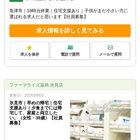
魚津市｜18時台終業｜住宅支援あり｜子供がまだ小さい方に
選ばれる求人だと思います【社員募集】
求人情報を詳しく見てみる
求人を保存
電話で質問
メールで質問
ファーマライズ薬局 氷見店
更新日：2026/06/03
氷見市｜早めの帰宅｜住宅
支援あり｜夕食までには帰
宅して、家庭と両立した
い。（女性・38歳）【社員
募集】