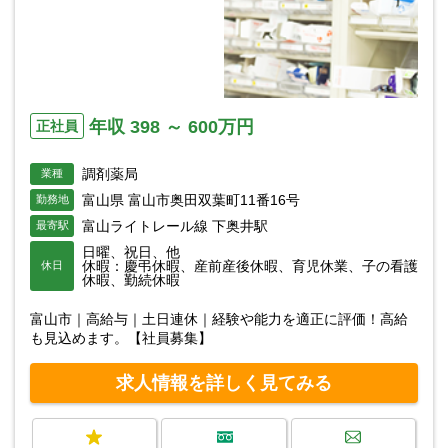
年収 398 ～ 600万円
正社員
調剤薬局
業種
富山県 富山市奥田双葉町11番16号
勤務地
富山ライトレール線 下奥井駅
最寄駅
日曜、祝日、他
休暇：慶弔休暇、産前産後休暇、育児休業、子の看護
休日
休暇、勤続休暇
富山市｜高給与｜土日連休｜経験や能力を適正に評価！高給
も見込めます。【社員募集】
求人情報を詳しく見てみる