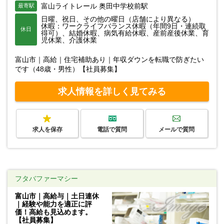
富山ライトレール 奥田中学校前駅
最寄駅
日曜、祝日、その他の曜日（店舗により異なる）
休暇：ワークライフバランス休暇（年間9日・連続取
休日
得可）、結婚休暇、病気有給休暇、産前産後休業、育
児休業、介護休業
富山市｜高給｜住宅補助あり｜年収ダウンを転職で防ぎたい
です（48歳・男性）【社員募集】
求人情報を詳しく見てみる
求人を保存
電話で質問
メールで質問
フタバファーマシー
富山市｜高給与｜土日連休
｜経験や能力を適正に評
価！高給も見込めます。
【社員募集】