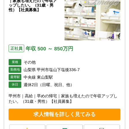
｜家族も増えたので年収ア
ップしたい。（31歳・男
性）【社員募集】
年収 500 ～ 850万円
正社員
その他
業種
山梨県 甲州市塩山下塩後336-7
勤務地
中央線 東山梨駅
最寄駅
週休2日（日曜、祝日、他）
休日
甲州市｜高給｜早めの帰宅｜家族も増えたので年収アップし
たい。（31歳・男性）【社員募集】
求人情報を詳しく見てみる