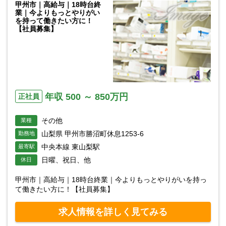
甲州市｜高給与｜18時台終
業｜今よりもっとやりがい
を持って働きたい方に！
【社員募集】
年収 500 ～ 850万円
正社員
その他
業種
山梨県 甲州市勝沼町休息1253-6
勤務地
中央本線 東山梨駅
最寄駅
日曜、祝日、他
休日
甲州市｜高給与｜18時台終業｜今よりもっとやりがいを持っ
て働きたい方に！【社員募集】
求人情報を詳しく見てみる