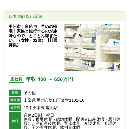
日本調剤 塩山薬局
甲州市｜良給与｜早めの帰
宅｜家族と旅行するのが趣
味なので、とことん稼ぎた
い。（女性・32歳）【社員
募集】
年収 400 ～ 650万円
正社員
その他
業種
山梨県 甲州市塩山下於曽1131-16
勤務地
JR中央本線 塩山駅
最寄駅
週休2日制、祝日
休暇：慶弔休暇（結婚休暇・配偶者出産休暇・忌引休
休日
暇）、産前産後休暇、育児休業、介護休業、介護休
暇、子の看護休暇、裁判員休暇