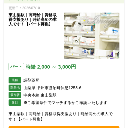
更新日：2026/07/10
東山梨駅｜高時給｜資格取
得支援あり｜時給高めの求
人です！【パート募集】
時給 2,000 ～ 3,000円
パート
調剤薬局
業種
山梨県 甲州市勝沼町休息1253-6
勤務地
中央本線 東山梨駅
最寄駅
※ご希望条件でマッチするかご確認いたします
休日
東山梨駅｜高時給｜資格取得支援あり｜時給高めの求人で
す！【パート募集】