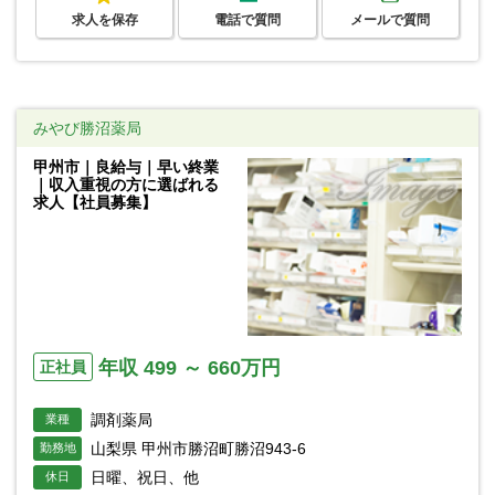
求人を保存
電話で質問
メールで質問
みやび勝沼薬局
甲州市｜良給与｜早い終業
｜収入重視の方に選ばれる
求人【社員募集】
年収 499 ～ 660万円
正社員
調剤薬局
業種
山梨県 甲州市勝沼町勝沼943-6
勤務地
日曜、祝日、他
休日