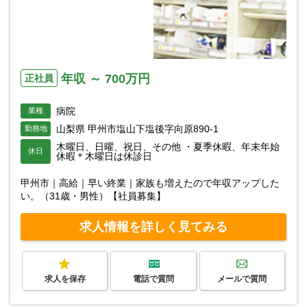
年収 ～ 700万円
正社員
病院
業種
山梨県 甲州市塩山下塩後字向原890-1
勤務地
木曜日、日曜、祝日、その他 ・夏季休暇、年末年始
休日
休暇＊木曜日は休診日
甲州市｜高給｜早い終業｜家族も増えたので年収アップした
い。（31歳・男性）【社員募集】
求人情報を詳しく見てみる
求人を保存
電話で質問
メールで質問