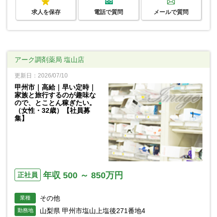
求人を保存
電話で質問
メールで質問
アーク調剤薬局 塩山店
更新日：2026/07/10
甲州市｜高給｜早い定時｜
家族と旅行するのが趣味な
ので、とことん稼ぎたい。
（女性・32歳）【社員募
集】
年収 500 ～ 850万円
正社員
その他
業種
山梨県 甲州市塩山上塩後271番地4
勤務地