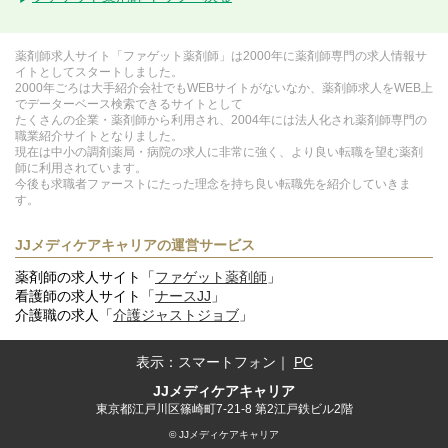
薬剤師求人サイト「ファゲット薬剤師」は2000年に薬剤師専門の求人情報サ
イトとしてスタートしました。
2000年ごろは大手紹介会社でもWEBサイトがないなか、薬剤師求人をWEB上
でデーターベース検索できるサイトとして
たくさんの企業・薬剤師から利用され、2004年には法人化され薬剤師専門の
職業紹介サイトとなりました。
現在は中小の調剤薬局・病院の求人に非常に強く、より良い転職を望む薬剤
師に利用されています。
今後も求職者ファーストにたった理念を持ち良い転職先を紹介していきま
す。
JJメディケアキャリアの運営サービス
薬剤師の求人サイト「
ファゲット薬剤師
」
看護師の求人サイト「
ナースJJ
」
介護職の求人「
介護ジャストジョブ
」
表示：
スマートフォン
｜
PC
JJメディケアキャリア
東京都江戸川区篠崎町7-21-8 第2江戸鉄ビル2階
© JJメディケアキャリア