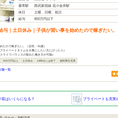
最寄駅
西武新宿線 花小金井駅
休日
土曜、日曜、祝日
給与
850万円以下
給与｜土日休み｜子供が習い事を始めたので稼ぎたい。
めたので稼ぎたい。（女性・41歳）
プライベートタイムを大事にしたい方にぴったり♪
ークライフバランスの取れた働き方が可能♪
600万円以上
土日休み
18時台には終了
福利厚生充実
店舗一覧
年収はいくらになる？
プライベートも充実の
問い合わせ・資料請求