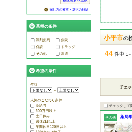
市区町村を選択
探し方の変更・選択の解除
業種の条件
小平市
の
調剤薬局
病院
併設
ドラッグ
44
件中
その他
派遣
1～
希望の条件
年収
～
人気のこだわり条件
高給与
チェックして
600万円以上
土日休み
薬局
その他
週休2日以上
年間休日120日以上