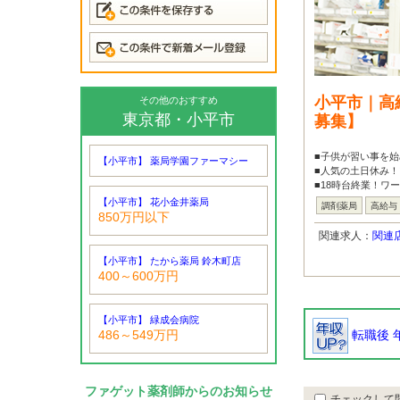
小平市｜高
その他のおすすめ
東京都・小平市
募集】
■子供が習い事を始
【小平市】 薬局学園ファーマシー
■人気の土日休み！
■18時台終業！ワ
【小平市】 花小金井薬局
調剤薬局
高給与
850万円以下
関連求人：
関連
【小平市】 たから薬局 鈴木町店
400～600万円
【小平市】 緑成会病院
転職後 
486～549万円
ファゲット薬剤師からのお知らせ
チェックして