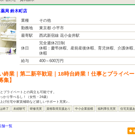
薬局 鈴木町店
業種
その他
勤務地
東京都 小平市
最寄駅
西武新宿線 花小金井駅
完全週休2日制
休日
休暇：慶弔休暇、産前産後休暇、育児休暇、介護休暇
休暇
給与
400～600万円
い終業｜第二新卒歓迎｜18時台終業！仕事とプライベ
募集】
事とプライベートとの両立も可能です。
っかり学べるし！（女性・24歳）
上げ社宅や家賃補助など嬉しいサポート充実♪..
には終了
未経験可
研修充実
資格取得支援あり
中小企業規模
福利厚生充実
住宅支援
店舗一覧