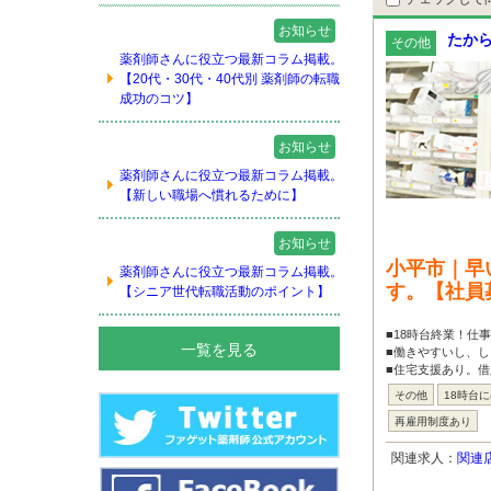
お知らせ
たから
その他
薬剤師さんに役立つ最新コラム掲載。
【20代・30代・40代別 薬剤師の転職
成功のコツ】
お知らせ
薬剤師さんに役立つ最新コラム掲載。
【新しい職場へ慣れるために】
お知らせ
小平市｜早
薬剤師さんに役立つ最新コラム掲載。
す。【社員
【シニア世代転職活動のポイント】
■18時台終業！仕
一覧を見る
■働きやすいし、し
■住宅支援あり。借
その他
18時台
再雇用制度あり
関連求人：
関連