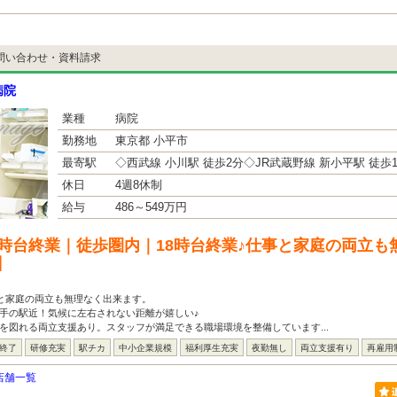
問い合わせ・資料請求
病院
業種
病院
勤務地
東京都 小平市
最寄駅
◇西武線 小川駅 徒歩2分◇JR武蔵野線 新小平駅 徒
休日
4週8休制
給与
486～549万円
8時台終業｜徒歩圏内｜18時台終業♪仕事と家庭の両立も
】
事と家庭の両立も無理なく出来ます。
手の駅近！気候に左右されない距離が嬉しい♪
を図れる両立支援あり。スタッフが満足できる職場環境を整備しています...
は終了
研修充実
駅チカ
中小企業規模
福利厚生充実
夜勤無し
両立支援有り
再雇用
店舗一覧