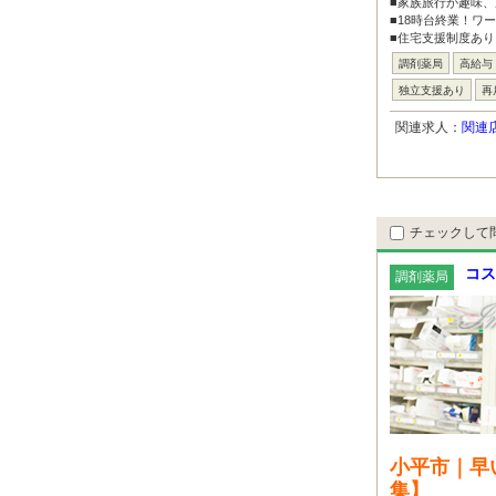
■家族旅行が趣味、
■18時台終業！ワ
■住宅支援制度あり
調剤薬局
高給与
独立支援あり
再
関連求人：
関連
チェックして
コス
調剤薬局
小平市｜早
集】