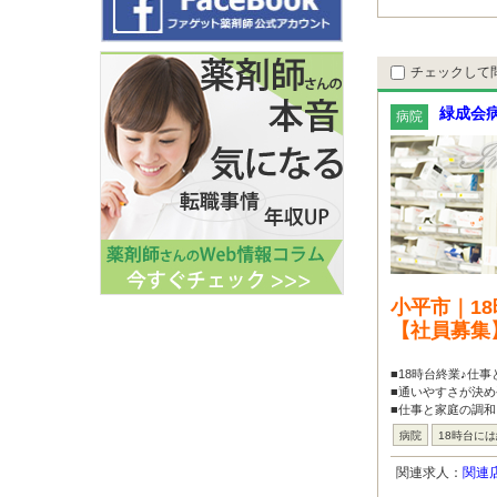
チェックして
緑成会
病院
小平市｜1
【社員募集
■18時台終業♪仕
■通いやすさが決め
■仕事と家庭の調和
病院
18時台に
関連求人：
関連