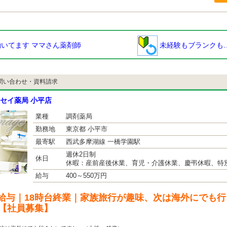
いてます ママさん薬剤師
未経験もブランクも
問い合わせ・資料請求
セイ薬局 小平店
業種
調剤薬局
勤務地
東京都 小平市
最寄駅
西武多摩湖線 一橋学園駅
週休2日制
休日
休暇：産前産後休業、育児・介護休業、慶弔休暇、特別
給与
400～550万円
給与｜18時台終業｜家族旅行が趣味、次は海外にでも
）【社員募集】