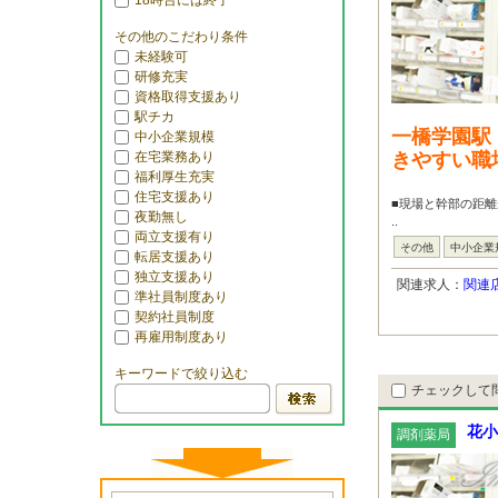
18時台には終了
その他のこだわり条件
未経験可
研修充実
資格取得支援あり
駅チカ
一橋学園駅
中小企業規模
在宅業務あり
きやすい職
福利厚生充実
住宅支援あり
■現場と幹部の距
夜勤無し
..
両立支援有り
その他
中小企業
転居支援あり
独立支援あり
関連求人：
関連
準社員制度あり
契約社員制度
再雇用制度あり
キーワードで絞り込む
チェックして
花小
調剤薬局