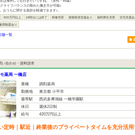
次は海外にでも行きたいですね。（女性・45歳）
ークライフバランスの取れた働き方が可能♪
。おうちに関する負担を軽減できます♪..
600万円以上
18時台には終了
研修充実
資格取得支援あり
福利厚生充実
住宅支援あ
雇用制度あり
店舗一覧
問い合わせ・資料請求
モ薬局 一橋店
業種
調剤薬局
勤務地
東京都 小平市
最寄駅
西武多摩湖線 一橋学園駅
休日
週休2日制
給与
420万円以上
い定時｜駅近｜終業後のプライベートタイムを充分活用