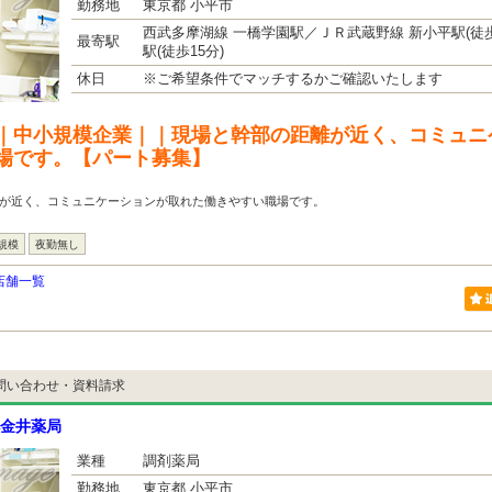
勤務地
東京都 小平市
西武多摩湖線 一橋学園駅／ＪＲ武蔵野線 新小平駅(徒歩
最寄駅
駅(徒歩15分)
休日
※ご希望条件でマッチするかご確認いたします
｜中小規模企業｜｜現場と幹部の距離が近く、コミュニ
場です。【パート募集】
離が近く、コミュニケーションが取れた働きやすい職場です。
規模
夜勤無し
店舗一覧
問い合わせ・資料請求
金井薬局
業種
調剤薬局
勤務地
東京都 小平市