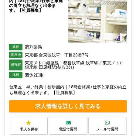
内｜18時台終業♪仕事と家庭
の両立も無理なく出来ま
す。【社員募集】
調剤薬局
業種
東京都 台東区浅草一丁目23番7号
勤務地
東京メトロ銀座線・都営浅草線 浅草駅／東京メトロ
最寄駅
銀座線 田原町駅(徒歩3分)
週休2日制
休日
台東区｜早い終業｜徒歩圏内｜18時台終業♪仕事と家庭の両立
も無理なく出来ます。【社員募集】
求人情報を詳しく見てみる
求人を保存
電話で質問
メールで質問