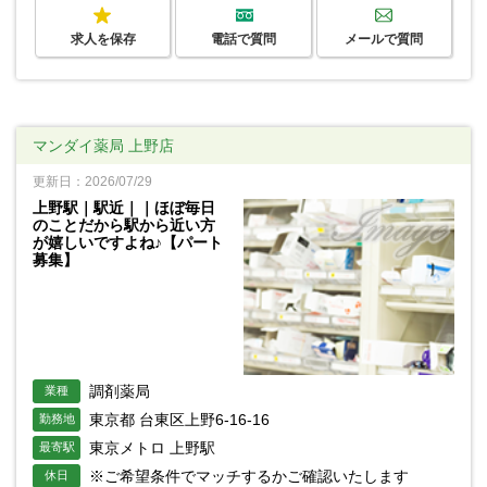
求人を保存
電話で質問
メールで質問
マンダイ薬局 上野店
更新日：2026/07/29
上野駅｜駅近｜｜ほぼ毎日
のことだから駅から近い方
が嬉しいですよね♪【パート
募集】
調剤薬局
業種
東京都 台東区上野6-16-16
勤務地
東京メトロ 上野駅
最寄駅
※ご希望条件でマッチするかご確認いたします
休日