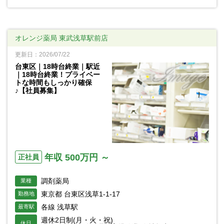
オレンジ薬局 東武浅草駅前店
更新日：2026/07/22
台東区｜18時台終業｜駅近
｜18時台終業！プライベー
トな時間もしっかり確保
♪【社員募集】
年収 500万円 ～
正社員
調剤薬局
業種
東京都 台東区浅草1-1-17
勤務地
各線 浅草駅
最寄駅
週休2日制(月・火・祝)
休日