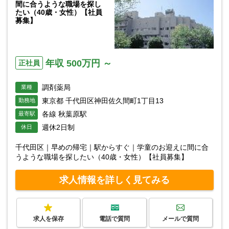
間に合うような職場を探し
たい（40歳・女性）【社員
募集】
年収 500万円 ～
正社員
調剤薬局
業種
東京都 千代田区神田佐久間町1丁目13
勤務地
各線 秋葉原駅
最寄駅
週休2日制
休日
千代田区｜早めの帰宅｜駅からすぐ｜学童のお迎えに間に合
うような職場を探したい（40歳・女性）【社員募集】
求人情報を詳しく見てみる
求人を保存
電話で質問
メールで質問