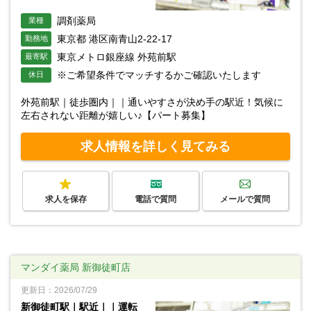
調剤薬局
業種
東京都 港区南青山2-22-17
勤務地
東京メトロ銀座線 外苑前駅
最寄駅
※ご希望条件でマッチするかご確認いたします
休日
外苑前駅｜徒歩圏内｜｜通いやすさが決め手の駅近！気候に
左右されない距離が嬉しい♪【パート募集】
求人情報を詳しく見てみる
求人を保存
電話で質問
メールで質問
マンダイ薬局 新御徒町店
更新日：2026/07/29
新御徒町駅｜駅近｜｜運転