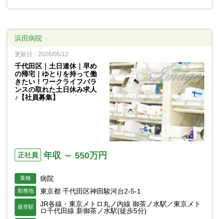
浜田病院
更新日：2026/06/12
千代田区｜土日連休｜早め
の帰宅｜ゆとりを持って働
きたい！ワークライフバラ
ンスの取れた土日休み求人
♪【社員募集】
年収 ～ 550万円
正社員
病院
業種
東京都 千代田区神田駿河台2-5-1
勤務地
JR各線・東京メトロ丸ノ内線 御茶ノ水駅／東京メト
最寄駅
ロ千代田線 新御茶ノ水駅(徒歩5分)