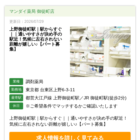
マンダイ薬局 御徒町店
更新日：2026/07/29
上野御徒町駅｜駅からすぐ
｜｜通いやすさが決め手の
駅近！気候に左右されない
距離が嬉しい♪【パート募
集】
調剤薬局
業種
東京都 台東区上野6-3-11
勤務地
都営大江戸線 上野御徒町駅／JR 御徒町駅(徒歩2分)
最寄駅
※ご希望条件でマッチするかご確認いたします
休日
上野御徒町駅｜駅からすぐ｜｜通いやすさが決め手の駅近！
気候に左右されない距離が嬉しい♪【パート募集】
求人情報を詳しく見てみる