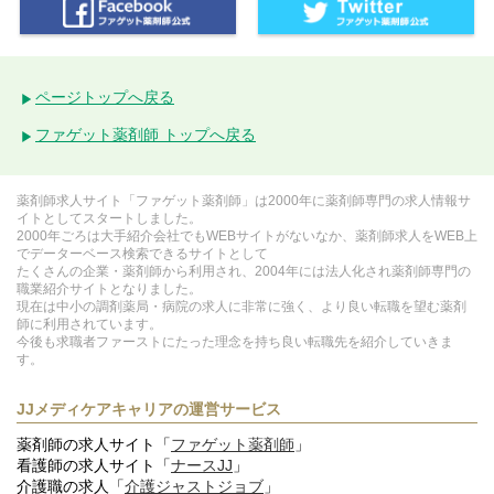
ページトップへ戻る
ファゲット薬剤師 トップへ戻る
薬剤師求人サイト「ファゲット薬剤師」は2000年に薬剤師専門の求人情報サ
イトとしてスタートしました。
2000年ごろは大手紹介会社でもWEBサイトがないなか、薬剤師求人をWEB上
でデーターベース検索できるサイトとして
たくさんの企業・薬剤師から利用され、2004年には法人化され薬剤師専門の
職業紹介サイトとなりました。
現在は中小の調剤薬局・病院の求人に非常に強く、より良い転職を望む薬剤
師に利用されています。
今後も求職者ファーストにたった理念を持ち良い転職先を紹介していきま
す。
JJメディケアキャリアの運営サービス
薬剤師の求人サイト「
ファゲット薬剤師
」
看護師の求人サイト「
ナースJJ
」
介護職の求人「
介護ジャストジョブ
」