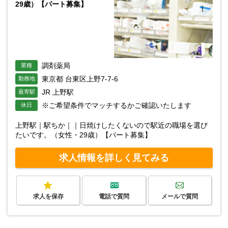
29歳）【パート募集】
調剤薬局
業種
東京都 台東区上野7-7-6
勤務地
JR 上野駅
最寄駅
※ご希望条件でマッチするかご確認いたします
休日
上野駅｜駅ちか｜｜日焼けしたくないので駅近の職場を選び
たいです。（女性・29歳）【パート募集】
求人情報を詳しく見てみる
求人を保存
電話で質問
メールで質問