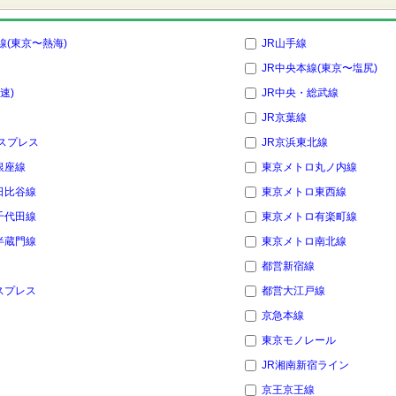
線(東京〜熱海)
JR山手線
JR中央本線(東京〜塩尻)
速)
JR中央・総武線
JR京葉線
スプレス
JR京浜東北線
銀座線
東京メトロ丸ノ内線
日比谷線
東京メトロ東西線
千代田線
東京メトロ有楽町線
半蔵門線
東京メトロ南北線
都営新宿線
スプレス
都営大江戸線
京急本線
東京モノレール
JR湘南新宿ライン
京王京王線