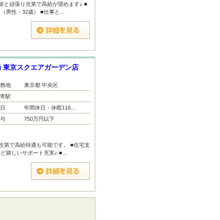
験と頑張り次第で高給が望めます♪ ■
性・32歳） ■仕事と...
 東京スクエアガーデン店
務地
東京都 中央区
寄駅
日
年間休日・休暇116...
与
750万円以下
次第で高給待遇も可能です。 ■住宅支
嬉しいサポート充実♪ ■...