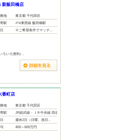
 新飯田橋店
務地
東京都 千代田区
寄駅
ﾒﾄﾛ東西線 飯田橋駅
日
※ご希望条件でマッチ...
ろいろ便利♪ ..
六番町店
務地
東京都 千代田区
寄駅
JR総武線・ＪＲ中央線 四谷...
日
週休2日（日曜、祝日...
与
400～600万円