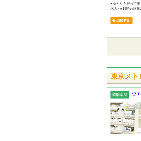
■ゆとりを持って
求人♪ ■18時台終
東京メト
ウエ
調剤薬局