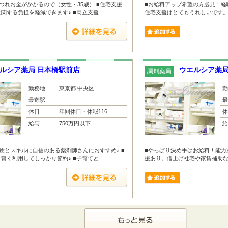
つれお金がかかるので（女性・35歳） ■住宅支援
■お給料アップ希望の方必見！経
する負担を軽減できます♪ ■両立支援...
住宅支援はとてもうれしいです。（男
ルシア薬局 日本橋駅前店
ウエルシア薬局
調剤薬局
勤務地
東京都 中央区
勤
最寄駅
最
休日
年間休日・休暇116...
休
給与
750万円以下
給
験とスキルに自信のある薬剤師さんにおすすめ♪ ■
■やっぱり決め手はお給料！能力
く利用してしっかり節約♪ ■子育てと...
援あり。借上げ社宅や家賃補助など