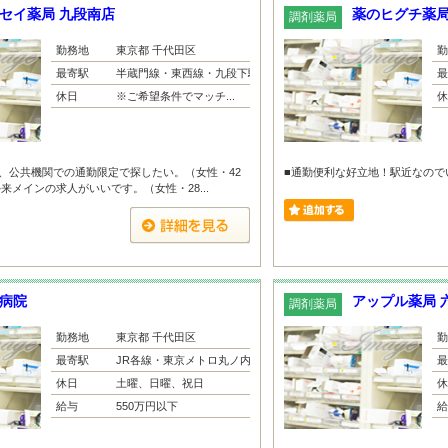
セイ薬局 九段南店
薬のヒグチ薬局
調剤薬局
勤務地
東京都 千代田区
勤
最寄駅
半蔵門線・東西線・九段下駅
最
休日
※ご希望条件でマッチ...
休
、公共機関での通勤限定で探したい。（女性・42
■通勤便利な好立地！駅近なのでい
来メインの求人がいいです。（女性・28...
病院
アップル薬局 
調剤薬局
勤務地
東京都 千代田区
勤
最寄駅
JR各線・東京メトロ丸ノ内線...
最
休日
土曜、日曜、祝日
休
給与
550万円以下
給