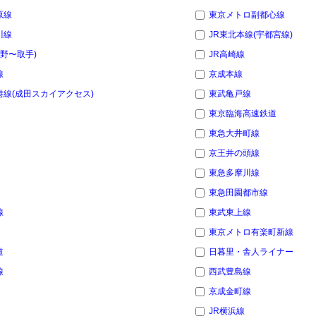
原線
東京メトロ副都心線
川線
JR東北本線(宇都宮線)
上野〜取手)
JR高崎線
線
京成本線
線(成田スカイアクセス)
東武亀戸線
東京臨海高速鉄道
東急大井町線
京王井の頭線
東急多摩川線
東急田園都市線
線
東武東上線
東京メトロ有楽町新線
道
日暮里・舎人ライナー
線
西武豊島線
京成金町線
JR横浜線