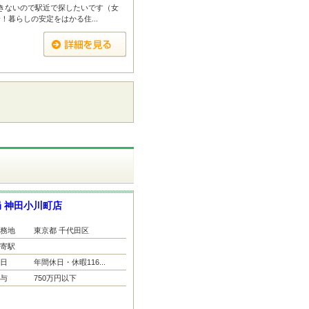
できないので駅近で探したいです（女
！暮らしの安定をはかる住...
 神田小川町店
務地
東京都 千代田区
寄駅
日
年間休日・休暇116...
与
750万円以下