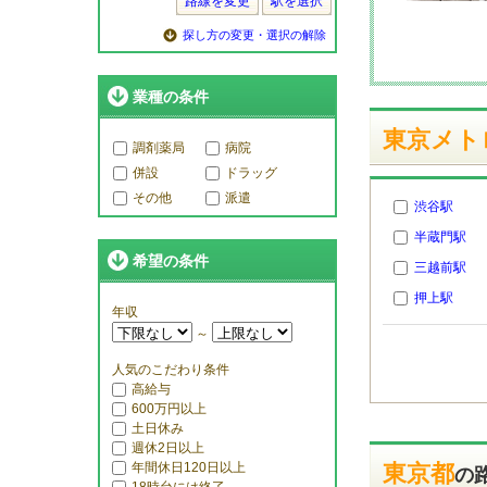
路線を変更
駅を選択
探し方の変更・選択の解除
業種の条件
東京メト
調剤薬局
病院
併設
ドラッグ
その他
派遣
渋谷駅
半蔵門駅
希望の条件
三越前駅
押上駅
年収
～
人気のこだわり条件
高給与
600万円以上
土日休み
週休2日以上
年間休日120日以上
東京都
の