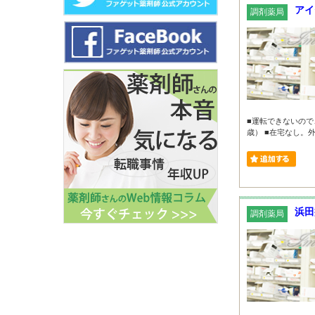
アイ
調剤薬局
■運転できないので
歳） ■在宅なし。外
浜田
調剤薬局