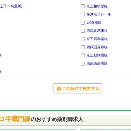
八王子〜高麗川)
京王相模原線
多摩モノレール
JR青梅線
西武多摩川線
京王競馬場線
西武国分寺線
線
京王動物園線
西武西武園線
線
ロ半蔵門線
のおすすめ薬剤師求人