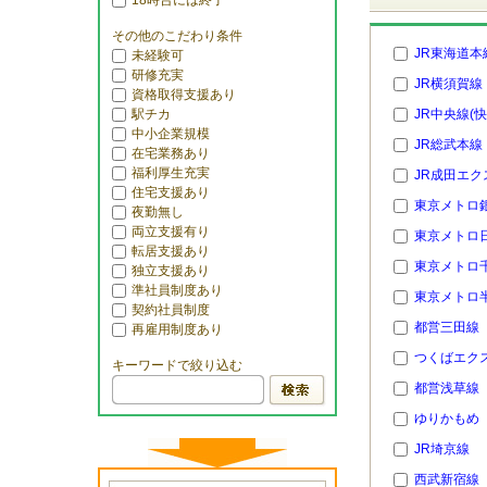
18時台には終了
その他のこだわり条件
JR東海道本
未経験可
研修充実
JR横須賀線
資格取得支援あり
駅チカ
JR中央線(快
中小企業規模
JR総武本線
在宅業務あり
福利厚生充実
JR成田エク
住宅支援あり
東京メトロ
夜勤無し
両立支援有り
東京メトロ
転居支援あり
東京メトロ
独立支援あり
準社員制度あり
東京メトロ
契約社員制度
都営三田線
再雇用制度あり
つくばエク
キーワードで絞り込む
都営浅草線
ゆりかもめ
JR埼京線
西武新宿線