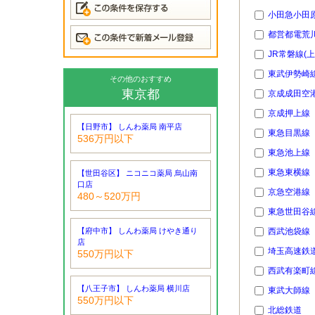
小田急小田
都営都電荒
JR常磐線(
東武伊勢崎
その他のおすすめ
東京都
京成成田空港
京成押上線
【日野市】 しんわ薬局 南平店
東急目黒線
536万円以下
東急池上線
東急東横線
【世田谷区】 ニコニコ薬局 烏山南
口店
京急空港線
480～520万円
東急世田谷
【府中市】 しんわ薬局 けやき通り
西武池袋線
店
埼玉高速鉄
550万円以下
西武有楽町
【八王子市】 しんわ薬局 横川店
東武大師線
550万円以下
北総鉄道