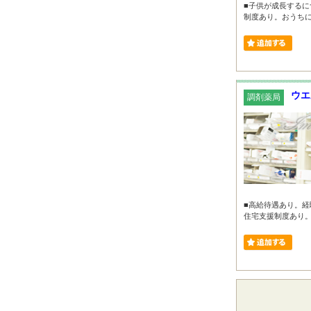
■子供が成長するに
制度あり。おうちに関
ウエ
調剤薬局
■高給待遇あり。経
住宅支援制度あり。賢