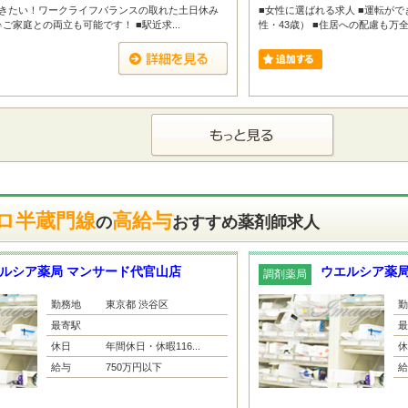
働きたい！ワークライフバランスの取れた土日休み
■女性に選ばれる求人 ■運転が
業♪ご家庭との両立も可能です！ ■駅近求...
性・43歳） ■住居への配慮も万全
ロ半蔵門線
高給与
の
おすすめ薬剤師求人
ルシア薬局 マンサード代官山店
ウエルシア薬局
調剤薬局
勤務地
東京都 渋谷区
勤
最寄駅
最
休日
年間休日・休暇116...
休
給与
750万円以下
給