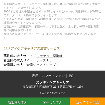
薬剤師求人サイト「ファゲット薬剤師」は2000年に薬剤師専門の求人情報サ
イトとしてスタートしました。
2000年ごろは大手紹介会社でもWEBサイトがないなか、薬剤師求人をWEB上
でデーターベース検索できるサイトとして
たくさんの企業・薬剤師から利用され、2004年には法人化され薬剤師専門の
職業紹介サイトとなりました。
現在は中小の調剤薬局・病院の求人に非常に強く、より良い転職を望む薬剤
師に利用されています。
今後も求職者ファーストにたった理念を持ち良い転職先を紹介していきま
す。
JJメディケアキャリアの運営サービス
薬剤師の求人サイト「
ファゲット薬剤師
」
看護師の求人サイト「
ナースJJ
」
介護職の求人「
介護ジャストジョブ
」
表示：
スマートフォン
｜
PC
JJメディケアキャリア
東京都江戸川区篠崎町7-21-8 第2江戸鉄ビル2階
© JJメディケアキャリア
最近見た求人
保存した求人
近くの求人検索