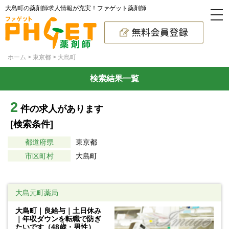
大島町の薬剤師求人情報が充実！ファゲット薬剤師
ホーム
東京都
大島町
検索結果一覧
2
件の求人があります
[検索条件]
都道府県
東京都
市区町村
大島町
大島元町薬局
大島町｜良給与｜土日休み
｜年収ダウンを転職で防ぎ
たいです（48歳・男性）