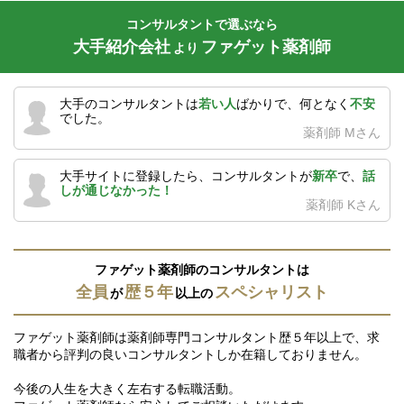
コンサルタントで選ぶなら
大手紹介会社
ファゲット薬剤師
より
大手のコンサルタントは
若い人
ばかりで、何となく
不安
でした。
薬剤師 Mさん
大手サイトに登録したら、コンサルタントが
新卒
で、
話
しが通じなかった！
薬剤師 Kさん
ファゲット薬剤師のコンサルタントは
全員
歴５年
スペシャリスト
が
以上の
ファゲット薬剤師は薬剤師専門コンサルタント歴５年以上で、求
職者から評判の良いコンサルタントしか在籍しておりません。
今後の人生を大きく左右する転職活動。