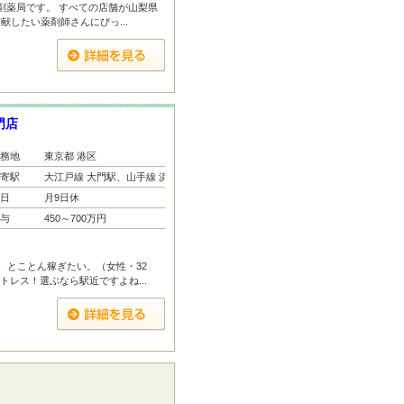
剤薬局です。 すべての店舗が山梨県
したい薬剤師さんにぴっ...
門店
務地
東京都 港区
寄駅
大江戸線 大門駅、山手線 浜...
日
月9日休
与
450～700万円
、とことん稼ぎたい。（女性・32
トレス！選ぶなら駅近ですよね...