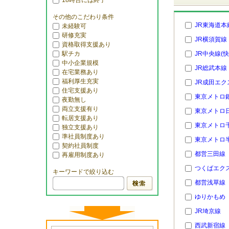
18時台には終了
その他のこだわり条件
JR東海道本
未経験可
研修充実
JR横須賀線
資格取得支援あり
駅チカ
JR中央線(快
中小企業規模
JR総武本線
在宅業務あり
福利厚生充実
JR成田エク
住宅支援あり
東京メトロ
夜勤無し
両立支援有り
東京メトロ
転居支援あり
東京メトロ
独立支援あり
準社員制度あり
東京メトロ
契約社員制度
都営三田線
再雇用制度あり
つくばエク
キーワードで絞り込む
都営浅草線
ゆりかもめ
JR埼京線
西武新宿線