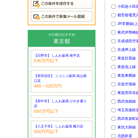
小田急小田
都営都電荒
JR常磐線(
東武伊勢崎
その他のおすすめ
東京都
京成成田空港
京成押上線
【日野市】 しんわ薬局 南平店
東急目黒線
536万円以下
東急池上線
東急東横線
【世田谷区】 ニコニコ薬局 烏山南
口店
京急空港線
480～520万円
東急世田谷
【府中市】 しんわ薬局 けやき通り
西武池袋線
店
埼玉高速鉄
550万円以下
西武有楽町
【八王子市】 しんわ薬局 横川店
東武大師線
550万円以下
北総鉄道