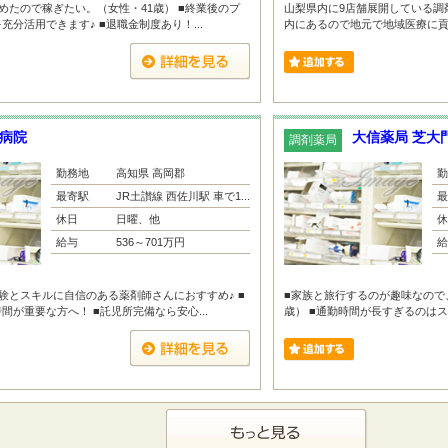
めたので稼ぎたい。（女性・41歳） ■終業後のプ
山梨県内に9店舗展開している調
分活用できます♪ ■退職金制度あり！...
内にあるので地元で地域医療に貢献
病院
大信薬局 芝大
調剤薬局
勤務地
高知県 高岡郡
勤
最寄駅
JR土讃線 西佐川駅 車で1...
最
休日
日曜、他
休
給与
536～701万円
給
験とスキルに自信のある薬剤師さんにおすすめ♪ ■
■家族と旅行するのが趣味なので
間が重要な方へ！ ■託児所完備なら安心...
歳） ■通勤時間が長すぎるのはス