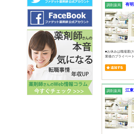
有明
調剤薬局
■お休みは職場選び
業後のプライベートタ
江東
調剤薬局