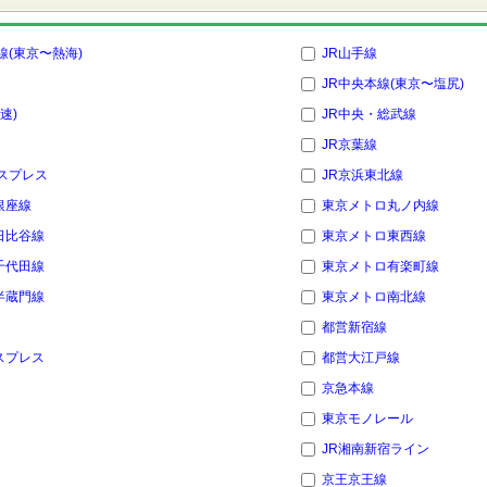
線(東京〜熱海)
JR山手線
JR中央本線(東京〜塩尻)
速)
JR中央・総武線
JR京葉線
スプレス
JR京浜東北線
銀座線
東京メトロ丸ノ内線
日比谷線
東京メトロ東西線
千代田線
東京メトロ有楽町線
半蔵門線
東京メトロ南北線
都営新宿線
スプレス
都営大江戸線
京急本線
東京モノレール
JR湘南新宿ライン
京王京王線