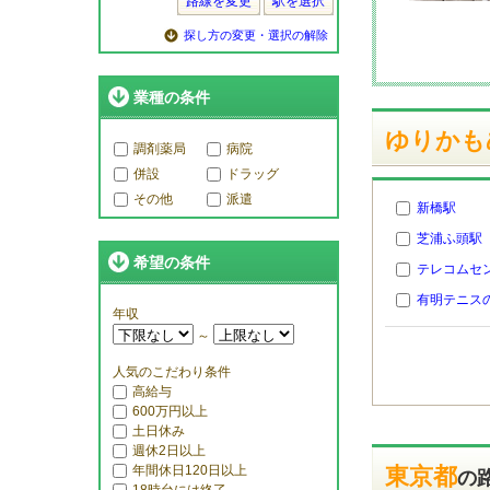
路線を変更
駅を選択
探し方の変更・選択の解除
業種の条件
ゆりかも
調剤薬局
病院
併設
ドラッグ
その他
派遣
新橋駅
芝浦ふ頭駅
希望の条件
テレコムセ
有明テニス
年収
～
人気のこだわり条件
高給与
600万円以上
土日休み
週休2日以上
年間休日120日以上
東京都
の