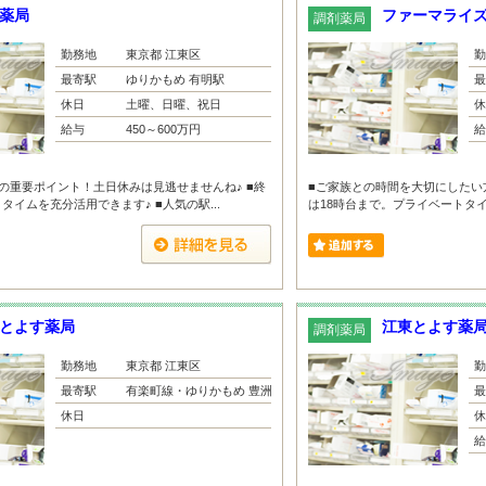
薬局
ファーマライズ
調剤薬局
勤務地
東京都 江東区
勤
最寄駅
ゆりかもめ 有明駅
最
休日
土曜、日曜、祝日
休
給与
450～600万円
給
の重要ポイント！土日休みは見逃せませんね♪ ■終
■ご家族との時間を大切にしたい
イムを充分活用できます♪ ■人気の駅...
は18時台まで。プライベートタイ
とよす薬局
江東とよす薬
調剤薬局
勤務地
東京都 江東区
勤
最寄駅
有楽町線・ゆりかもめ 豊洲...
最
休日
休
給