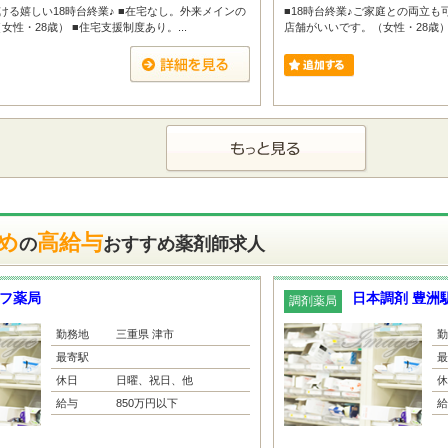
ける嬉しい18時台終業♪ ■在宅なし。外来メインの
■18時台終業♪ご家庭との両立も
性・28歳） ■住宅支援制度あり。...
店舗がいいです。（女性・28歳） 
め
高給与
の
おすすめ薬剤師求人
フ薬局
日本調剤 豊洲
調剤薬局
勤務地
三重県 津市
勤
最寄駅
最
休日
日曜、祝日、他
休
給与
850万円以下
給