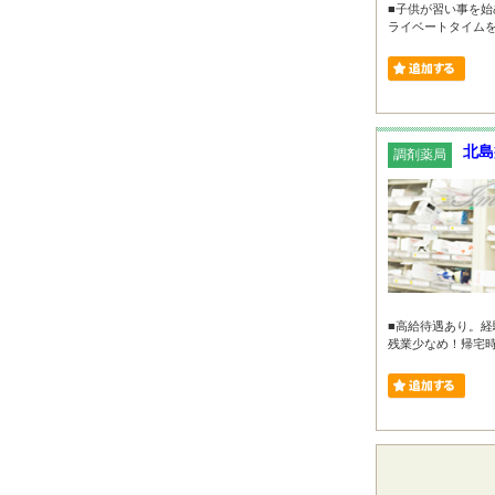
■子供が習い事を始
ライベートタイムを充
北島
調剤薬局
■高給待遇あり。経
残業少なめ！帰宅時