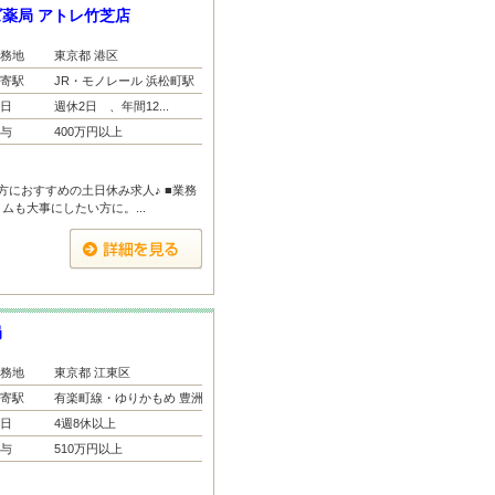
薬局 アトレ竹芝店
務地
東京都 港区
寄駅
JR・モノレール 浜松町駅
日
週休2日 、年間12...
与
400万円以上
方におすすめの土日休み求人♪ ■業務
ムも大事にしたい方に。...
局
務地
東京都 江東区
寄駅
有楽町線・ゆりかもめ 豊洲...
日
4週8休以上
与
510万円以上