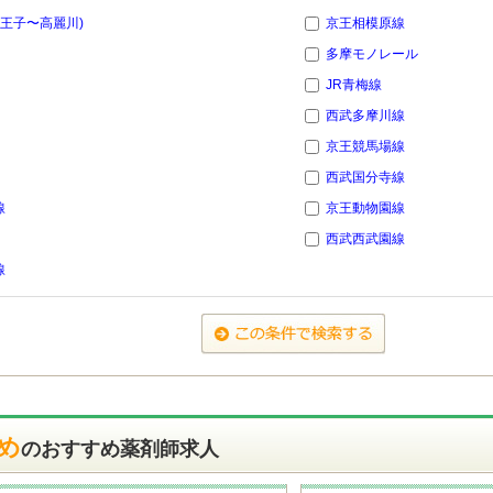
八王子〜高麗川)
京王相模原線
多摩モノレール
JR青梅線
西武多摩川線
京王競馬場線
西武国分寺線
線
京王動物園線
西武西武園線
線
め
のおすすめ薬剤師求人