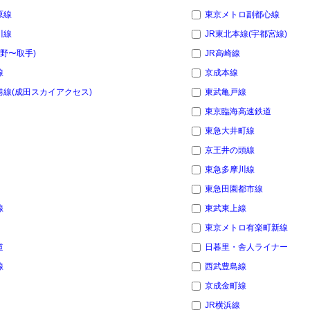
原線
東京メトロ副都心線
川線
JR東北本線(宇都宮線)
上野〜取手)
JR高崎線
線
京成本線
線(成田スカイアクセス)
東武亀戸線
東京臨海高速鉄道
東急大井町線
京王井の頭線
東急多摩川線
東急田園都市線
線
東武東上線
東京メトロ有楽町新線
道
日暮里・舎人ライナー
線
西武豊島線
京成金町線
JR横浜線