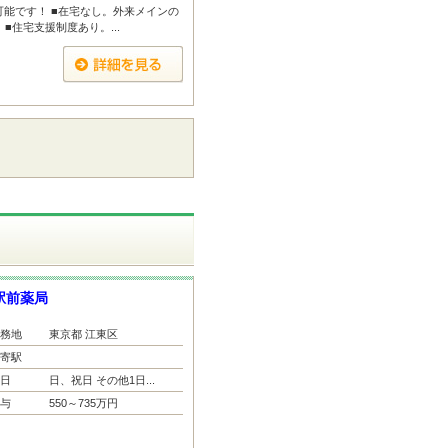
可能です！ ■在宅なし。外来メインの
■住宅支援制度あり。...
駅前薬局
務地
東京都 江東区
寄駅
日
日、祝日 その他1日...
与
550～735万円