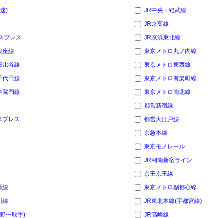
速)
JR中央・総武線
JR京葉線
スプレス
JR京浜東北線
銀座線
東京メトロ丸ノ内線
日比谷線
東京メトロ東西線
千代田線
東京メトロ有楽町線
半蔵門線
東京メトロ南北線
都営新宿線
スプレス
都営大江戸線
京急本線
東京モノレール
JR湘南新宿ライン
京王京王線
原線
東京メトロ副都心線
川線
JR東北本線(宇都宮線)
上野〜取手)
JR高崎線