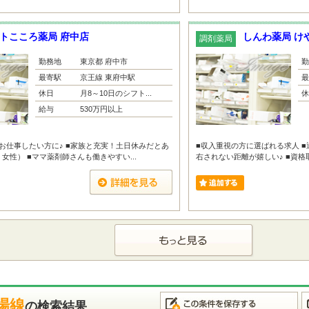
トこころ薬局 府中店
しんわ薬局 け
調剤薬局
勤務地
東京都 府中市
勤
最寄駅
京王線 東府中駅
最
休日
月8～10日のシフト...
休
給与
530万円以上
お仕事したい方に♪ ■家族と充実！土日休みだとあ
■収入重視の方に選ばれる求人 
女性） ■ママ薬剤師さんも働きやすい...
右されない距離が嬉しい♪ ■資格
場線
の検索結果