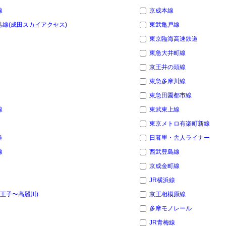
線
京成本線
線(成田スカイアクセス)
東武亀戸線
東京臨海高速鉄道
東急大井町線
京王井の頭線
東急多摩川線
東急田園都市線
線
東武東上線
東京メトロ有楽町新線
道
日暮里・舎人ライナー
線
西武豊島線
京成金町線
JR横浜線
八王子〜高麗川)
京王相模原線
多摩モノレール
JR青梅線