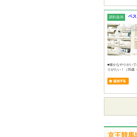
ベス
調剤薬局
■確かなやりがいで
りがたい！（35歳・
京王競馬