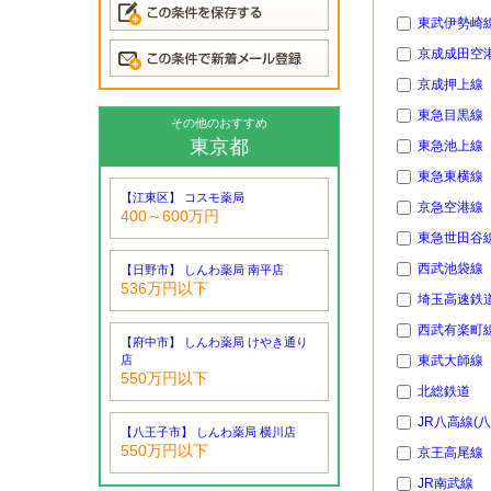
東武伊勢崎
京成成田空港
京成押上線
東急目黒線
その他のおすすめ
東京都
東急池上線
東急東横線
【江東区】 コスモ薬局
京急空港線
400～600万円
東急世田谷
西武池袋線
【日野市】 しんわ薬局 南平店
536万円以下
埼玉高速鉄
西武有楽町
【府中市】 しんわ薬局 けやき通り
店
東武大師線
550万円以下
北総鉄道
JR八高線(
【八王子市】 しんわ薬局 横川店
550万円以下
京王高尾線
JR南武線