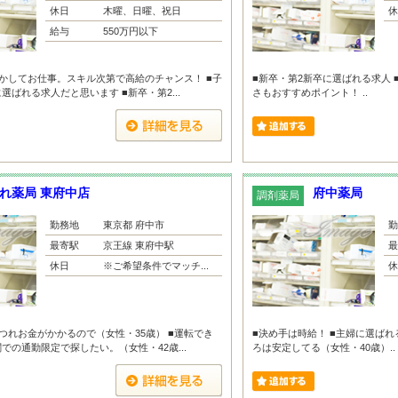
休日
木曜、日曜、祝日
休
給与
550万円以下
かしてお仕事。スキル次第で高給のチャンス！ ■子
■新卒・第2新卒に選ばれる求人 
ばれる求人だと思います ■新卒・第2...
さもおすすめポイント！ ..
れ薬局 東府中店
府中薬局
調剤薬局
勤務地
東京都 府中市
勤
最寄駅
京王線 東府中駅
最
休日
※ご希望条件でマッチ...
休
つれお金がかかるので（女性・35歳） ■運転でき
■決め手は時給！ ■主婦に選ばれ
での通勤限定で探したい。（女性・42歳...
ろは安定してる（女性・40歳）..