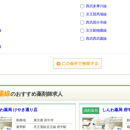
西武多摩川線
京王競馬場線
西武国分寺線
線
京王動物園線
西武西武園線
線
場線
のおすすめ薬剤師求人
わ薬局 けやき通り店
しんわ薬局 府
調剤薬局
勤務地
東京都 府中市
勤
最寄駅
京王電鉄京王線 府中駅
最