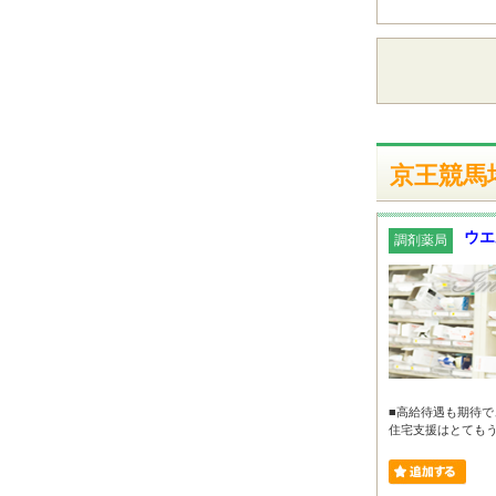
京王競馬
ウエ
調剤薬局
■高給待遇も期待で
住宅支援はとてもうれ