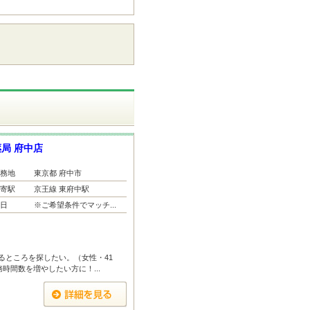
局 府中店
務地
東京都 府中市
寄駅
京王線 東府中駅
日
※ご希望条件でマッチ...
るところを探したい。（女性・41
時間数を増やしたい方に！...