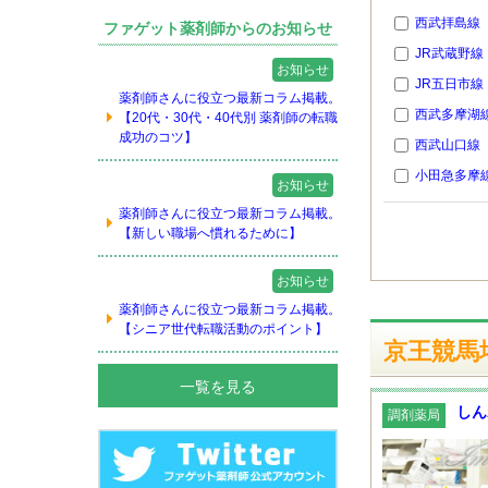
西武拝島線
ファゲット薬剤師からのお知らせ
JR武蔵野線
お知らせ
JR五日市線
薬剤師さんに役立つ最新コラム掲載。
西武多摩湖
【20代・30代・40代別 薬剤師の転職
成功のコツ】
西武山口線
小田急多摩
お知らせ
薬剤師さんに役立つ最新コラム掲載。
【新しい職場へ慣れるために】
お知らせ
薬剤師さんに役立つ最新コラム掲載。
【シニア世代転職活動のポイント】
京王競馬
一覧を見る
しん
調剤薬局