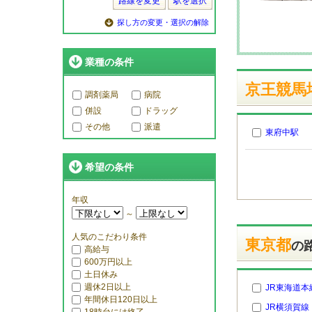
路線を変更
駅を選択
探し方の変更・選択の解除
業種の条件
京王競馬
調剤薬局
病院
併設
ドラッグ
その他
派遣
東府中駅
希望の条件
年収
～
人気のこだわり条件
東京都
の
高給与
600万円以上
土日休み
週休2日以上
JR東海道本
年間休日120日以上
JR横須賀線