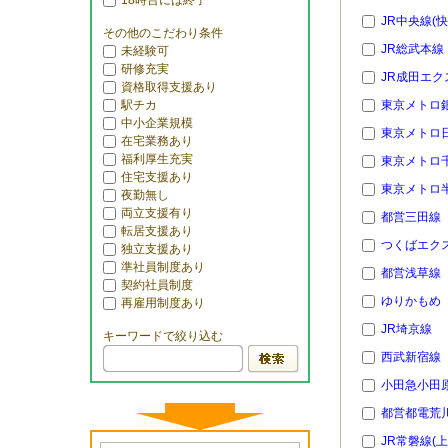
18時台には終了
JR中央線(快
その他のこだわり条件
JR総武本線
未経験可
研修充実
JR成田エク
資格取得支援あり
駅チカ
東京メトロ
中小企業規模
東京メトロ
在宅業務あり
福利厚生充実
東京メトロ
住宅支援あり
東京メトロ
夜勤無し
両立支援有り
都営三田線
転居支援あり
つくばエク
独立支援あり
準社員制度あり
都営浅草線
契約社員制度
ゆりかもめ
再雇用制度あり
JR埼京線
キーワードで絞り込む
西武新宿線
小田急小田
都営都電荒
JR常磐線(