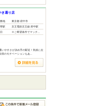
やき通り店
務地
東京都 府中市
寄駅
京王電鉄京王線 府中駅
日
※ご希望条件でマッチ...
■通いやすさが決め手の駅近！気候に左
取得のモチベーションもあ...