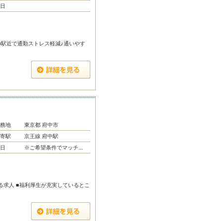
日
■駅近で通勤ストレス軽減♪通いやす
務地
東京都 府中市
寄駅
京王線 府中駅
日
※ご希望条件でマッチ...
る求人 ■福利厚生が充実しているとこ