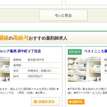
場線
高給与
の
おすすめ薬剤師求人
ルシア薬局 府中町２丁目店
ベストこころ薬
調剤薬局
勤務地
東京都 府中市
勤
最寄駅
最
休日
年間休日・休暇116...
休
給与
750万円以下
きます。積み上げた薬剤師スキルを存分に発揮♪ ■
■子供が習い事を始めたので稼げ
しいです。（男性・32歳） ■仕事と...
歳） ■WワークOK！もう少し勤務