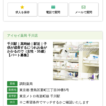
求人を保存
電話で質問
メールで質問
アイセイ薬局 千川店
千川駅｜高時給｜駅近｜子
供が成長するにつれお金が
かかるので（女性・35歳）
【パート募集】
調剤薬局
業種
東京都 豊島区要町三丁目39番5号
勤務地
東京メトロ有楽町線 千川駅
最寄駅
※ご希望条件でマッチするかご確認いたします
休日