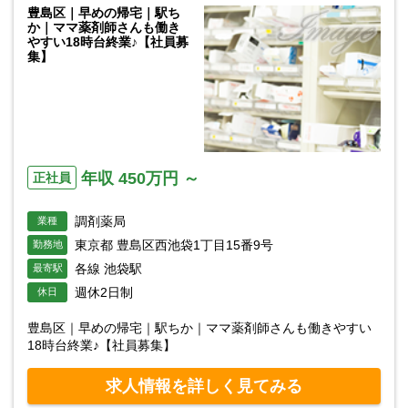
豊島区｜早めの帰宅｜駅ち
か｜ママ薬剤師さんも働き
やすい18時台終業♪【社員募
集】
年収 450万円 ～
正社員
調剤薬局
業種
東京都 豊島区西池袋1丁目15番9号
勤務地
各線 池袋駅
最寄駅
週休2日制
休日
豊島区｜早めの帰宅｜駅ちか｜ママ薬剤師さんも働きやすい
18時台終業♪【社員募集】
求人情報を詳しく見てみる