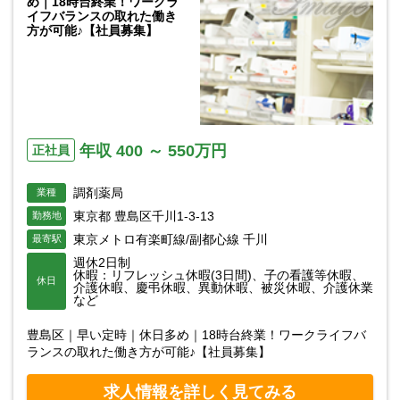
め｜18時台終業！ワークラ
イフバランスの取れた働き
方が可能♪【社員募集】
年収 400 ～ 550万円
正社員
調剤薬局
業種
東京都 豊島区千川1-3-13
勤務地
東京メトロ有楽町線/副都心線 千川
最寄駅
週休2日制
休暇：リフレッシュ休暇(3日間)、子の看護等休暇、
休日
介護休暇、慶弔休暇、異動休暇、被災休暇、介護休業
など
豊島区｜早い定時｜休日多め｜18時台終業！ワークライフバ
ランスの取れた働き方が可能♪【社員募集】
求人情報を詳しく見てみる