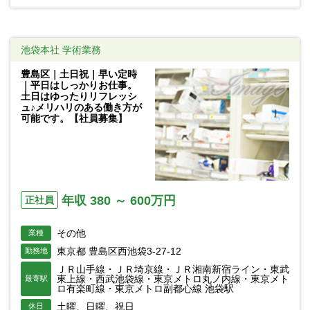
池袋本社 学術業務
豊島区｜土日祝｜早い定時
｜平日はしっかりお仕事。
土日はゆったりリフレッシ
ュ♪メリハリのある働き方が
可能です。【社員募集】
年収 380 ～ 600万円
正社員
その他
業種
東京都 豊島区西池袋3-27-12
勤務地
ＪＲ山手線・ＪＲ埼京線・ＪＲ湘南新宿ライン・東武
東上線・西武池袋線・東京メトロ丸ノ内線・東京メト
最寄駅
ロ有楽町線・東京メトロ副都心線 池袋駅
土曜、日曜、祝日
休日