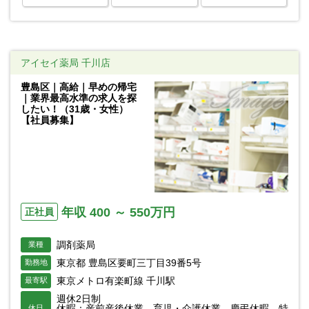
アイセイ薬局 千川店
豊島区｜高給｜早めの帰宅
｜業界最高水準の求人を探
したい！（31歳・女性）
【社員募集】
年収 400 ～ 550万円
正社員
調剤薬局
業種
東京都 豊島区要町三丁目39番5号
勤務地
東京メトロ有楽町線 千川駅
最寄駅
週休2日制
休暇：産前産後休業、育児・介護休業、慶弔休暇、特
休日