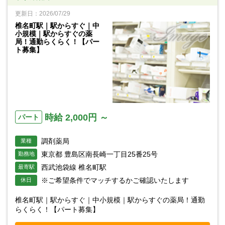
更新日：2026/07/29
椎名町駅｜駅からすぐ｜中
小規模｜駅からすぐの薬
局！通勤らくらく！【パー
ト募集】
時給 2,000円 ～
パート
調剤薬局
業種
東京都 豊島区南長崎一丁目25番25号
勤務地
西武池袋線 椎名町駅
最寄駅
※ご希望条件でマッチするかご確認いたします
休日
椎名町駅｜駅からすぐ｜中小規模｜駅からすぐの薬局！通勤
らくらく！【パート募集】