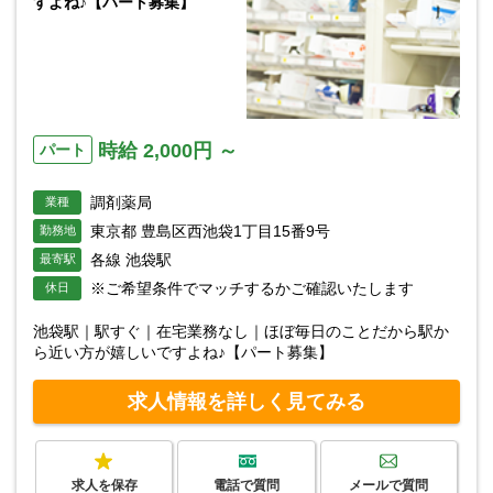
すよね♪【パート募集】
時給 2,000円 ～
パート
調剤薬局
業種
東京都 豊島区西池袋1丁目15番9号
勤務地
各線 池袋駅
最寄駅
※ご希望条件でマッチするかご確認いたします
休日
池袋駅｜駅すぐ｜在宅業務なし｜ほぼ毎日のことだから駅か
ら近い方が嬉しいですよね♪【パート募集】
求人情報を詳しく見てみる
求人を保存
電話で質問
メールで質問