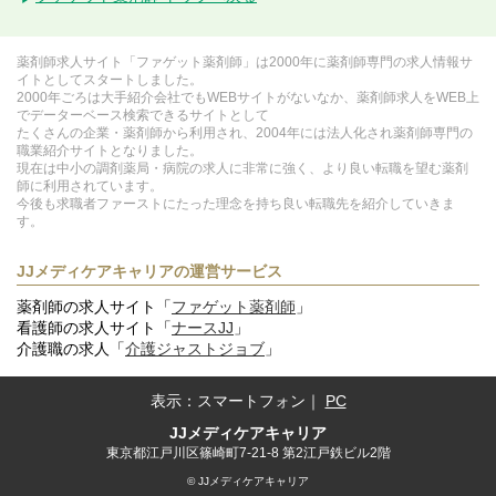
薬剤師求人サイト「ファゲット薬剤師」は2000年に薬剤師専門の求人情報サ
イトとしてスタートしました。
2000年ごろは大手紹介会社でもWEBサイトがないなか、薬剤師求人をWEB上
でデーターベース検索できるサイトとして
たくさんの企業・薬剤師から利用され、2004年には法人化され薬剤師専門の
職業紹介サイトとなりました。
現在は中小の調剤薬局・病院の求人に非常に強く、より良い転職を望む薬剤
師に利用されています。
今後も求職者ファーストにたった理念を持ち良い転職先を紹介していきま
す。
JJメディケアキャリアの運営サービス
薬剤師の求人サイト「
ファゲット薬剤師
」
看護師の求人サイト「
ナースJJ
」
介護職の求人「
介護ジャストジョブ
」
表示：
スマートフォン
｜
PC
JJメディケアキャリア
東京都江戸川区篠崎町7-21-8 第2江戸鉄ビル2階
© JJメディケアキャリア