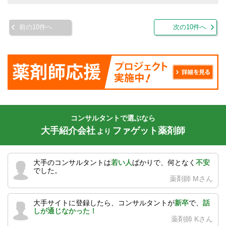
前の10件へ
次の10件へ
コンサルタントで選ぶなら
大手紹介会社
ファゲット薬剤師
より
大手のコンサルタントは
若い人
ばかりで、何となく
不安
でした。
薬剤師 Mさん
大手サイトに登録したら、コンサルタントが
新卒
で、
話
しが通じなかった！
薬剤師 Kさん