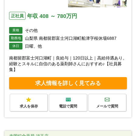
年収 408 ～ 780万円
正社員
その他
業種
山梨県 南都留郡富士河口湖町船津字桜休場6887
勤務地
日曜、他
休日
南都留郡富士河口湖町｜良給与｜120日以上｜高給待遇あり。
経験とスキルに自信のある薬剤師さんにおすすめ♪【社員募
集】
求人情報を詳しく見てみる
求人を保存
電話で質問
メールで質問
赤岡綜合薬局 須玉店