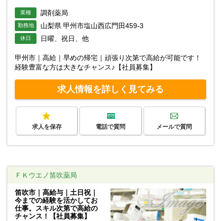
調剤薬局
業種
山梨県 甲州市塩山西広門田459-3
勤務地
日曜、祝日、他
休日
甲州市｜高給｜早めの帰宅｜頑張り次第で高給が可能です！
経験豊富な方は大きなチャンス♪【社員募集】
求人情報を詳しく見てみる
求人を保存
電話で質問
メールで質問
ＦＫウエノ笛吹薬局
笛吹市｜高給与｜土日祝｜
今までの経験を活かしてお
仕事。スキル次第で高給の
チャンス！【社員募集】