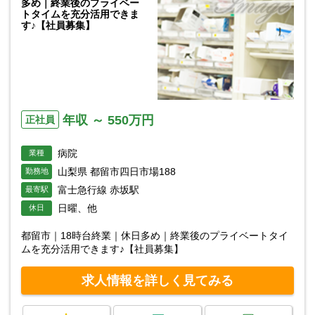
多め｜終業後のプライベー
トタイムを充分活用できま
す♪【社員募集】
年収 ～ 550万円
正社員
病院
業種
山梨県 都留市四日市場188
勤務地
富士急行線 赤坂駅
最寄駅
日曜、他
休日
都留市｜18時台終業｜休日多め｜終業後のプライベートタイ
ムを充分活用できます♪【社員募集】
求人情報を詳しく見てみる