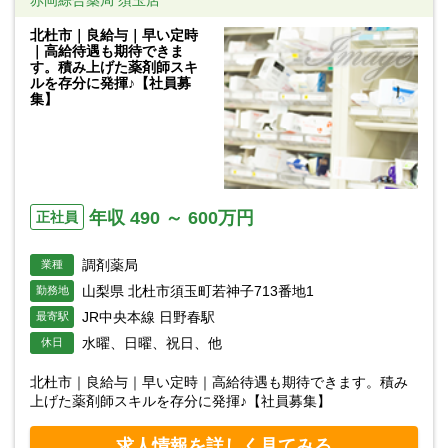
北杜市｜良給与｜早い定時
｜高給待遇も期待できま
す。積み上げた薬剤師スキ
ルを存分に発揮♪【社員募
集】
年収 490 ～ 600万円
正社員
調剤薬局
業種
山梨県 北杜市須玉町若神子713番地1
勤務地
JR中央本線 日野春駅
最寄駅
水曜、日曜、祝日、他
休日
北杜市｜良給与｜早い定時｜高給待遇も期待できます。積み
上げた薬剤師スキルを存分に発揮♪【社員募集】
求人情報を詳しく見てみる