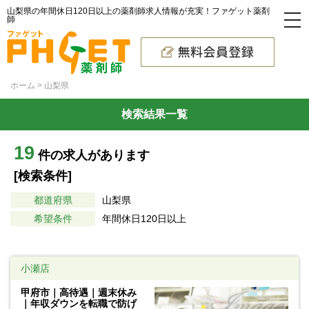
山梨県の年間休日120日以上の薬剤師求人情報が充実！ファゲット薬剤
師
ホーム
山梨県
検索結果一覧
19
件の求人があります
[検索条件]
都道府県
山梨県
希望条件
年間休日120日以上
小瀬店
甲府市｜高待遇｜週末休み
｜年収ダウンを転職で防げ