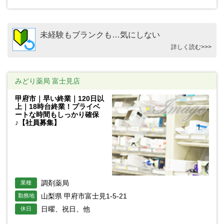
未経験もブランクも…気にしない
詳しく読む>>>
みどり薬局 富士見店
甲府市｜早い終業｜120日以
上｜18時台終業！プライベ
ートな時間もしっかり確保
♪【社員募集】
調剤薬局
業種
山梨県 甲府市富士見1-5-21
勤務地
日曜、祝日、他
休日