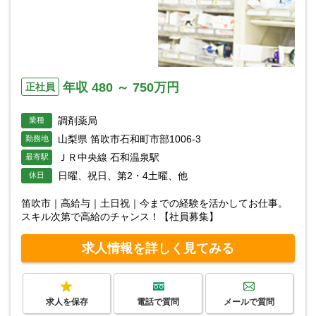
年収 480 ～ 750万円
正社員
調剤薬局
業種
山梨県 笛吹市石和町市部1006-3
勤務地
ＪＲ中央線 石和温泉駅
最寄駅
日曜、祝日、第2・4土曜、他
休日
笛吹市｜高給与｜土日祝｜今までの経験を活かしてお仕事。
スキル次第で高給のチャンス！【社員募集】
求人情報を詳しく見てみる
求人を保存
電話で質問
メールで質問