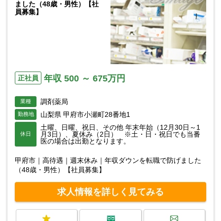
ました（48歳・男性）【社
員募集】
年収 500 ～ 675万円
正社員
調剤薬局
業種
山梨県 甲府市小瀬町28番地1
勤務地
土曜、日曜、祝日、その他 年末年始（12月30日～1
月3日）、夏休み（2日） ※土・日・祝日でも当番
休日
医の場合は出勤となります。
甲府市｜高待遇｜週末休み｜年収ダウンを転職で防げました
（48歳・男性）【社員募集】
求人情報を詳しく見てみる