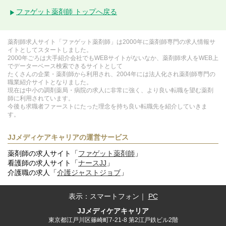
ファゲット薬剤師 トップへ戻る
薬剤師求人サイト「ファゲット薬剤師」は2000年に薬剤師専門の求人情報サ
イトとしてスタートしました。
2000年ごろは大手紹介会社でもWEBサイトがないなか、薬剤師求人をWEB上
でデーターベース検索できるサイトとして
たくさんの企業・薬剤師から利用され、2004年には法人化され薬剤師専門の
職業紹介サイトとなりました。
現在は中小の調剤薬局・病院の求人に非常に強く、より良い転職を望む薬剤
師に利用されています。
今後も求職者ファーストにたった理念を持ち良い転職先を紹介していきま
す。
JJメディケアキャリアの運営サービス
薬剤師の求人サイト「
ファゲット薬剤師
」
看護師の求人サイト「
ナースJJ
」
介護職の求人「
介護ジャストジョブ
」
表示：
スマートフォン
｜
PC
JJメディケアキャリア
東京都江戸川区篠崎町7-21-8 第2江戸鉄ビル2階