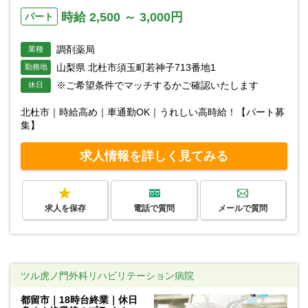
時給 2,500 ～ 3,000円
パート
調剤薬局
業種
山梨県 北杜市須玉町若神子713番地1
勤務地
※ご希望条件でマッチするかご確認いたします
休日
北杜市｜時給高め｜車通勤OK｜うれしい高時給！【パート募
集】
求人情報を詳しく見てみる
求人を保存
電話で質問
メールで質問
ツル虎ノ門外科リハビリテーション病院
都留市｜18時台終業｜休日