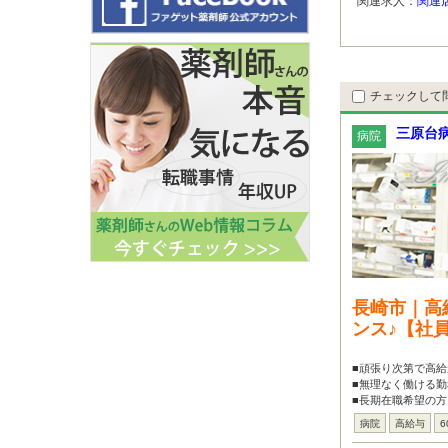
関連求人：
関連
チェックして
三原台
病院
長崎市｜高
ンス♪【社
■頑張り次第で高給
■無理なく働ける勤
■長期在職希望の
病院
高給与
6