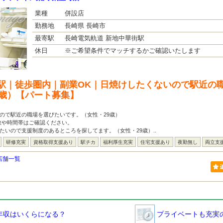
業種
併設店
勤務地
長崎県 長崎市
最寄駅
長崎電気軌道 新地中華街駅
休日
※ご希望条件でマッチするかご確認いたします
駅｜徒歩圏内｜副業OK｜日焼けしたくないので駅近の
9歳）【パート募集】
ので駅近の職場を選びたいです。（女性・29歳）
数や時間帯はご確認ください。
たいので支援制度のあるところを探してます。（女性・29歳）..
研修充実
資格取得支援あり
駅チカ
福利厚生充実
住宅支援あり
夜勤無し
両立支
店舗一覧
年収はいくらになる？
プライベートも充実の