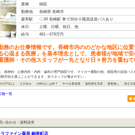
業種
病院
勤務地
長崎県 長崎市
最寄駅
◇JR 長崎駅 車で30分※職員送迎バスあり
休日
土曜、日曜、祝日、他
給与
481～679万円
勤務のお仕事情報です。長崎市内ののどかな地区に位置
る心温まる医療」を基本理念として、患者様が地域で安
看護師・その他スタッフが一丸となり日々努力を重ねて
は、精神科・心療内科・内科・歯科の専門病院です。マイカー通勤の他、病院用の送迎バス
勤手段を選ぶことができます。全スタッフが働きやすい...
00万円以上
土日休み
18時台には終了
中小企業規模
福利厚生充実
夜勤無し
両立支
店舗一覧
問い合わせ・資料請求
ラファイン薬局 銅座町店