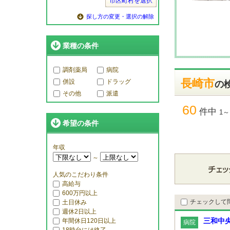
市区町村を選択
探し方の変更・選択の解除
業種の条件
調剤薬局
病院
長崎市
併設
ドラッグ
の
その他
派遣
60
件中
1～
希望の条件
年収
～
人気のこだわり条件
高給与
600万円以上
チェックして
土日休み
週休2日以上
三和中
年間休日120日以上
病院