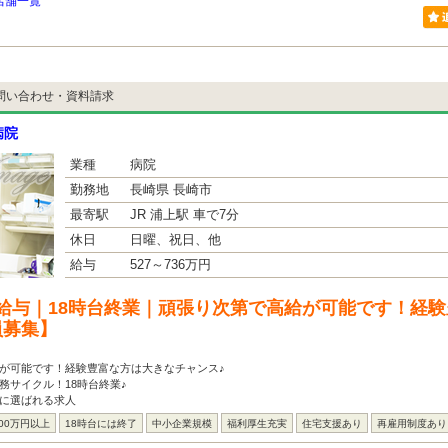
店舗一覧
問い合わせ・資料請求
病院
業種
病院
勤務地
長崎県 長崎市
最寄駅
JR 浦上駅 車で7分
休日
日曜、祝日、他
給与
527～736万円
給与｜18時台終業｜頑張り次第で高給が可能です！経
員募集】
が可能です！経験豊富な方は大きなチャンス♪
務サイクル！18時台終業♪
方に選ばれる求人
00万円以上
18時台には終了
中小企業規模
福利厚生充実
住宅支援あり
再雇用制度あり