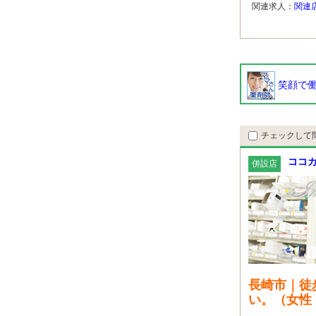
関連求人：
関連
笑顔で働
チェックして
ココカ
併設店
長崎市｜徒
い。（女性