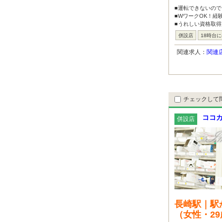
■運転できないので
■WワークOK！経
■うれしい資格取得
併設店
18時台
関連求人：
関連
チェックして
ココカ
併設店
長崎駅｜駅
（女性・2