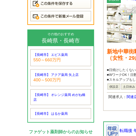
その他のおすすめ
長崎県・長崎市
新地中華街
【長崎市】 エビス薬局
（女性・2
550～660万円
■日焼けしたくない
【長崎市】 アクア薬局 矢上店
■WワークOK！日
400～500万円
■スキルアップもし
併設店
土日休み
【長崎市】 オレンジ薬局 めがね橋
関連求人：
関連
店
【長崎市】 はるか薬局
転職後 
ファゲット薬剤師からのお知らせ