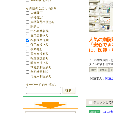
18時台には終了
その他のこだわり条件
未経験可
研修充実
資格取得支援あり
駅チカ
中小企業規模
在宅業務あり
人気の病院
福利厚生充実
「安心でき
住宅支援あり
夜勤無し
に、医師・
両立支援有り
転居支援あり
「三和中央病院」
独立支援あり
タイルに合わせて通
準社員制度あり
病院
高給与
6
契約社員制度
再雇用制度あり
関連求人：
関連
キーワードで絞り込む
チェックして
ココカ
併設店