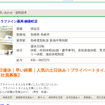
問い合わせ・資料請求
ラファイン薬局 銅座町店
業種
併設店
勤務地
長崎県 長崎市
最寄駅
長崎電気軌道 新地中華街駅
週休2日制
休日
休暇：特別休暇(結婚・慶弔事等)、産前産後休暇、育
リー休暇、連続休暇制度
給与
430～560万円
日連休｜早い終業｜人気の土日休み！プライベートタイ
【社員募集】
プライベートタイムを大事にしたい方にぴったり♪
で。プライベートタイムも大事にしたい方に。
からの距離が苦痛なので。（男性・45歳）..
研修充実
資格取得支援あり
駅チカ
福利厚生充実
住宅支援あり
夜勤無し
両立支