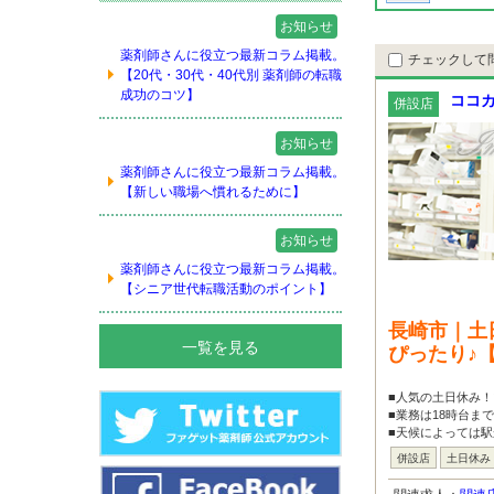
お知らせ
薬剤師さんに役立つ最新コラム掲載。
チェックして
【20代・30代・40代別 薬剤師の転職
成功のコツ】
ココカ
併設店
お知らせ
薬剤師さんに役立つ最新コラム掲載。
【新しい職場へ慣れるために】
お知らせ
薬剤師さんに役立つ最新コラム掲載。
【シニア世代転職活動のポイント】
長崎市｜土
一覧を見る
ぴったり♪
■人気の土日休み！
■業務は18時台ま
■天候によっては駅
併設店
土日休み