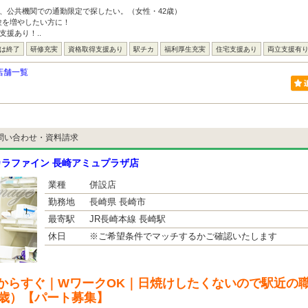
、公共機関での通勤限定で探したい。（女性・42歳）
験を増やしたい方に！
支援あり！..
には終了
研修充実
資格取得支援あり
駅チカ
福利厚生充実
住宅支援あり
両立支援有
店舗一覧
問い合わせ・資料請求
ラファイン 長崎アミュプラザ店
業種
併設店
勤務地
長崎県 長崎市
最寄駅
JR長崎本線 長崎駅
休日
※ご希望条件でマッチするかご確認いたします
からすぐ｜WワークOK｜日焼けしたくないので駅近の
9歳）【パート募集】