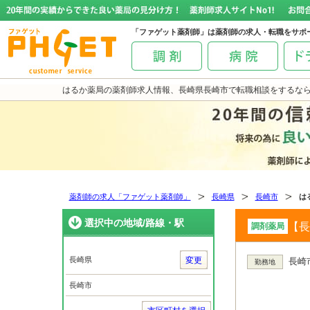
「ファゲット薬剤師」は薬剤師の求人・転職をサポ
はるか薬局の薬剤師求人情報、長崎県長崎市で転職相談をするな
薬剤師の求人「ファゲット薬剤師」
長崎県
長崎市
は
選択中の地域/路線・駅
【長
調剤薬局
長崎県
変更
長崎市
勤務地
長崎市