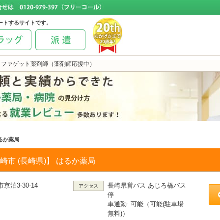
ートするサイトです。
らファゲット薬剤師（薬剤師応援中）
るか薬局
崎市 (長崎県)】 はるか薬局
京泊3-30-14
長崎県営バス あじろ橋バス
アクセス
停
車通勤: 可能（可能(駐車場
無料)）