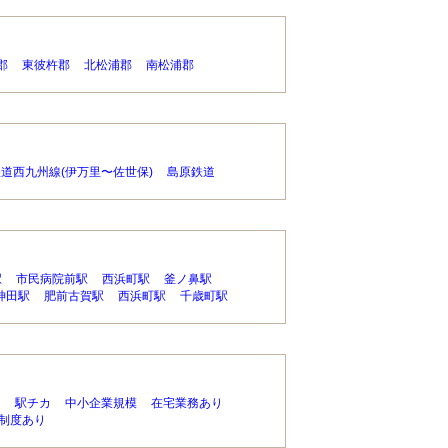
郡
東彼杵郡
北松浦郡
南松浦郡
道西九州線(伊万里〜佐世保)
島原鉄道
駅
市民病院前駅
西浜町駅
釜ノ鼻駅
神田駅
肥前古賀駅
西浜町駅
千歳町駅
り
駅チカ
中小企業規模
在宅業務あり
制度あり