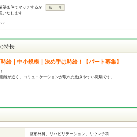
希望条件でマッチするか
給 与
認いたします
70
の特長
高時給｜中小規模｜決め手は時給！【パート募集】
！
の距離が近く、コミュニケーションが取れた働きやすい職場です。
整形外科、リハビリテーション、リウマチ科