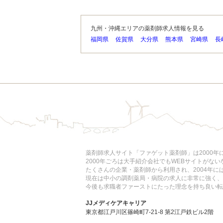
九州・沖縄エリアの薬剤師求人情報を見る
福岡県
佐賀県
大分県
熊本県
宮崎県
長
薬剤師求人サイト「ファゲット薬剤師」は2000
2000年ごろは大手紹介会社でもWEBサイトがな
たくさんの企業・薬剤師から利用され、2004年
現在は中小の調剤薬局・病院の求人に非常に強く、
今後も求職者ファーストにたった理念を持ち良い転
JJメディケアキャリア
東京都江戸川区篠崎町7-21-8 第2江戸鉄ビル2階