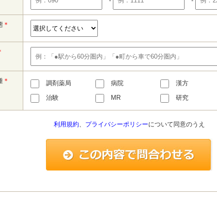
-
-
態
＊
＊
種
＊
調剤薬局
病院
漢方
治験
MR
研究
利用規約
、
プライバシーポリシー
について同意のうえ