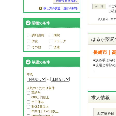
市区町村を選択
※ご
休 日
探し方の変更・選択の解除
ご確
求人番号：2237
業種の条件
調剤薬局
病院
はるか薬局
併設
ドラッグ
その他
派遣
長崎市｜
■決め手は時給
希望の条件
■現場と幹部
..
年収
～
人気のこだわり条件
高給与
求人情報
600万円以上
土日休み
週休2日以上
年間休日120日以上
処方箋科目