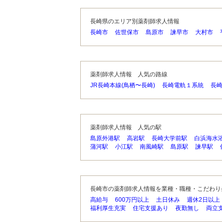
長崎県のエリア別薬剤師求人情報
長崎市
佐世保市
島原市
諫早市
大村市
薬剤師求人情報 人気の路線
JR長崎本線(鳥栖〜長崎)
長崎電軌１系統
長
薬剤師求人情報 人気の駅
島原外港駅
高岩駅
長崎大学前駅
白浜海水
蒲河駅
小江駅
南風崎駅
島原駅
諫早駅
長崎市の薬剤師求人情報を業種・職種・こだわり
高給与
600万円以上
土日休み
週休2日以上
福利厚生充実
住宅支援あり
夜勤無し
両立