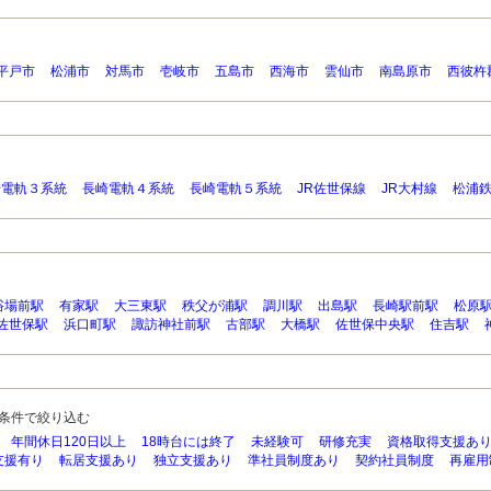
平戸市
松浦市
対馬市
壱岐市
五島市
西海市
雲仙市
南島原市
西彼杵
崎電軌３系統
長崎電軌４系統
長崎電軌５系統
JR佐世保線
JR大村線
松浦鉄
浴場前駅
有家駅
大三東駅
秩父が浦駅
調川駅
出島駅
長崎駅前駅
松原
佐世保駅
浜口町駅
諏訪神社前駅
古部駅
大橋駅
佐世保中央駅
住吉駅
条件で絞り込む
年間休日120日以上
18時台には終了
未経験可
研修充実
資格取得支援あ
支援有り
転居支援あり
独立支援あり
準社員制度あり
契約社員制度
再雇用