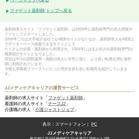
ファゲット薬剤師 トップへ戻る
薬剤師求人サイト「ファゲット薬剤師」は2000年に薬剤師専門の求人情報サ
イトとしてスタートしました。
2000年ごろは大手紹介会社でもWEBサイトがないなか、薬剤師求人をWEB上
でデーターベース検索できるサイトとして
たくさんの企業・薬剤師から利用され、2004年には法人化され薬剤師専門の
職業紹介サイトとなりました。
現在は中小の調剤薬局・病院の求人に非常に強く、より良い転職を望む薬剤
師に利用されています。
今後も求職者ファーストにたった理念を持ち良い転職先を紹介していきま
す。
JJメディケアキャリアの運営サービス
薬剤師の求人サイト「
ファゲット薬剤師
」
看護師の求人サイト「
ナースJJ
」
介護職の求人「
介護ジャストジョブ
」
表示：
スマートフォン
｜
PC
JJメディケアキャリア
東京都江戸川区篠崎町7-21-8 第2江戸鉄ビル2階