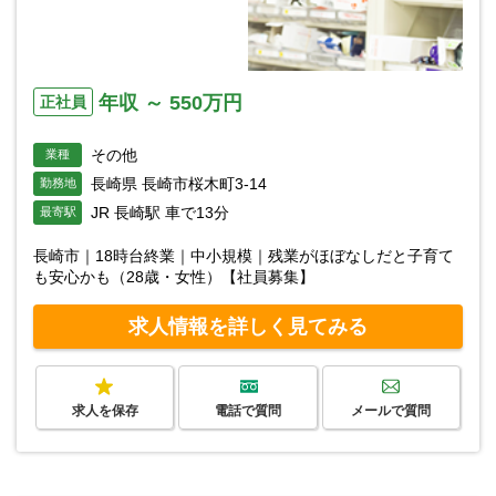
年収 ～ 550万円
正社員
その他
業種
長崎県 長崎市桜木町3-14
勤務地
JR 長崎駅 車で13分
最寄駅
長崎市｜18時台終業｜中小規模｜残業がほぼなしだと子育て
も安心かも（28歳・女性）【社員募集】
求人情報を詳しく見てみる
求人を保存
電話で質問
メールで質問