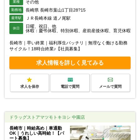
その他
業種
長崎県 長崎市葉山1丁目28?15
勤務地
ＪＲ長崎本線 道ノ尾駅
最寄駅
日曜、祝日、他
休日
休暇：慶弔休暇、特別休暇、産前産後休暇、育児休暇
長崎市｜早い終業｜福利厚生バッチリ｜無理なく働ける勤務
サイクル！18時台終業♪【社員募集】
求人情報を詳しく見てみる
求人を保存
電話で質問
メールで質問
ドラッグストアマツモトキヨシ 中園店
長崎市｜時給高め｜車通勤
OK｜うれしい高時給！【パ
ート募集】