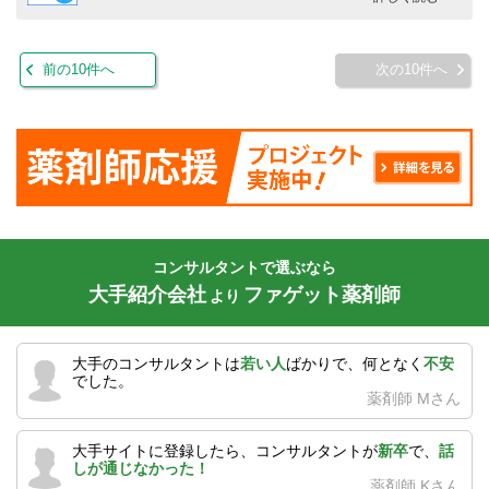
前の10件へ
次の10件へ
コンサルタントで選ぶなら
大手紹介会社
ファゲット薬剤師
より
大手のコンサルタントは
若い人
ばかりで、何となく
不安
でした。
薬剤師 Mさん
大手サイトに登録したら、コンサルタントが
新卒
で、
話
しが通じなかった！
薬剤師 Kさん