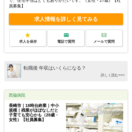
で、住宅手当はとてもありがたいです。（女性・27歳）【社
員募集】
求人情報を詳しく見てみる
求人を保存
電話で質問
メールで質問
転職後 年収はいくらになる？
詳しく読む>>>
西脇病院
長崎市｜18時台終業｜中小
規模｜残業がほぼなしだと
子育ても安心かも（28歳・
女性）【社員募集】