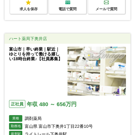
求人を保存
電話で質問
メールで質問
ハート薬局下奥井店
富山市｜早い終業｜駅近｜
ゆとりを持って働ける嬉し
い18時台終業♪【社員募集】
年収 480 ～ 656万円
正社員
調剤薬局
業種
富山県 富山市下奥井1丁目22番10号
勤務地
ライトレール下奥井駅
最寄駅