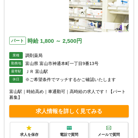
時給 1,800 ～ 2,500円
パート
調剤薬局
業種
富山県 富山市神通本町一丁目9番13号
勤務地
ＪＲ 富山駅
最寄駅
※ご希望条件でマッチするかご確認いたします
休日
富山駅｜時給高め｜車通勤可｜高時給の求人です！【パート
募集】
求人情報を詳しく見てみる
求人を保存
電話で質問
メールで質問