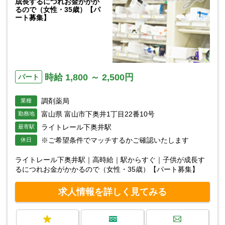
成長するにつれお金がかか
るので（女性・35歳）【パ
ート募集】
時給 1,800 ～ 2,500円
パート
調剤薬局
業種
富山県 富山市下奥井1丁目22番10号
勤務地
ライトレール下奥井駅
最寄駅
※ご希望条件でマッチするかご確認いたします
休日
ライトレール下奥井駅｜高時給｜駅からすぐ｜子供が成長す
るにつれお金がかかるので（女性・35歳）【パート募集】
求人情報を詳しく見てみる