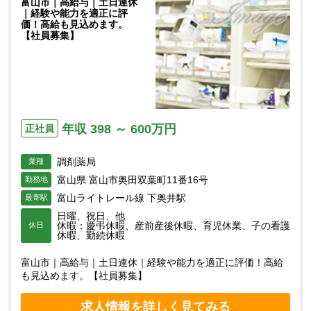
富山市｜高給与｜土日連休
｜経験や能力を適正に評
価！高給も見込めます。
【社員募集】
年収 398 ～ 600万円
正社員
調剤薬局
業種
富山県 富山市奥田双葉町11番16号
勤務地
富山ライトレール線 下奥井駅
最寄駅
日曜、祝日、他
休暇：慶弔休暇、産前産後休暇、育児休業、子の看護
休日
休暇、勤続休暇
富山市｜高給与｜土日連休｜経験や能力を適正に評価！高給
も見込めます。【社員募集】
求人情報を詳しく見てみる