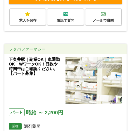
求人を保存
電話で質問
メールで質問
フタバファーマシー
下奥井駅｜副業OK｜車通勤
OK｜WワークOK！日数や
時間帯はご確認ください。
【パート募集】
時給 ～ 2,200円
パート
調剤薬局
業種