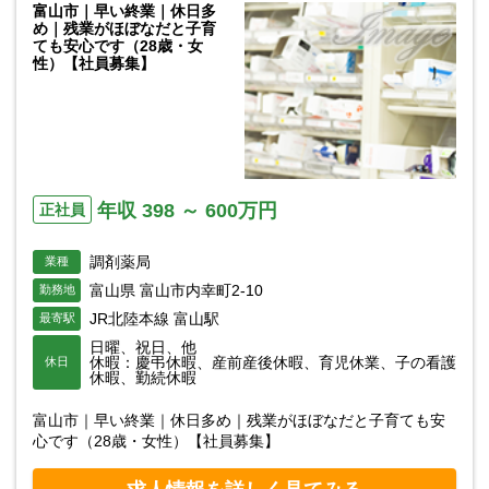
富山市｜早い終業｜休日多
め｜残業がほぼなだと子育
ても安心です（28歳・女
性）【社員募集】
年収 398 ～ 600万円
正社員
調剤薬局
業種
富山県 富山市内幸町2-10
勤務地
JR北陸本線 富山駅
最寄駅
日曜、祝日、他
休暇：慶弔休暇、産前産後休暇、育児休業、子の看護
休日
休暇、勤続休暇
富山市｜早い終業｜休日多め｜残業がほぼなだと子育ても安
心です（28歳・女性）【社員募集】