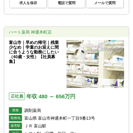
求人を保存
電話で質問
メールで質問
ハート薬局 神通本町店
富山市｜早めの帰宅｜残業
少なめ｜学童のお迎えに間
に合うような勤務にしたい
（40歳・女性）【社員募
集】
年収 480 ～ 656万円
正社員
調剤薬局
業種
富山県 富山市神通本町一丁目9番13号
勤務地
ＪＲ 富山駅
最寄駅