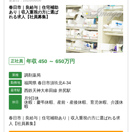
更新日：2026/06/06
春日市｜良給与｜住宅補助
あり｜収入重視の方に選ば
れる求人【社員募集】
年収 450 ～ 650万円
正社員
調剤薬局
業種
福岡県 春日市須玖北4-34
勤務地
西鉄天神大牟田線 井尻駅
最寄駅
月9日休
休暇：慶弔休暇、産前・産後休暇、育児休暇、介護休
休日
暇
春日市｜良給与｜住宅補助あり｜収入重視の方に選ばれる求
人【社員募集】