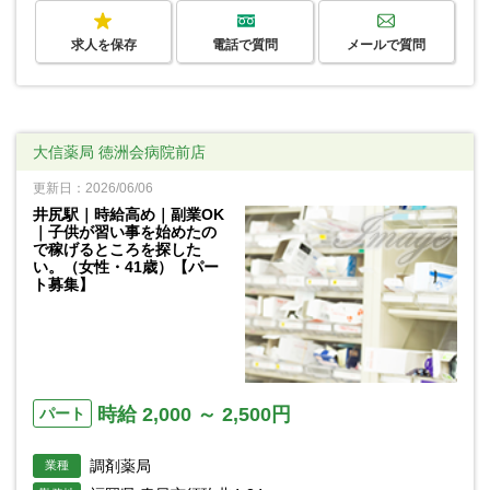
求人を保存
電話で質問
メールで質問
大信薬局 徳洲会病院前店
更新日：2026/06/06
井尻駅｜時給高め｜副業OK
｜子供が習い事を始めたの
で稼げるところを探した
い。（女性・41歳）【パー
ト募集】
時給 2,000 ～ 2,500円
パート
調剤薬局
業種