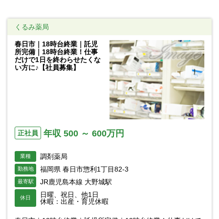
くるみ薬局
春日市｜18時台終業｜託児
所完備｜18時台終業！仕事
だけで1日を終わらせたくな
い方に♪【社員募集】
年収 500 ～ 600万円
正社員
調剤薬局
業種
福岡県 春日市惣利1丁目82-3
勤務地
JR鹿児島本線 大野城駅
最寄駅
日曜、祝日、他1日
休日
休暇：出産・育児休暇