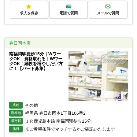
求人を保存
電話で質問
メールで質問
春日岡本店
南福岡駅徒歩15分｜Wワー
クOK｜資格取れる｜Wワー
クOK！経験を増やしたい方
に！【パート募集】
その他
業種
福岡県 春日市岡本1丁目106番2
勤務地
ＪＲ鹿児島本線 南福岡駅徒歩15分
最寄駅
※ご希望条件でマッチするかご確認いたします
休日