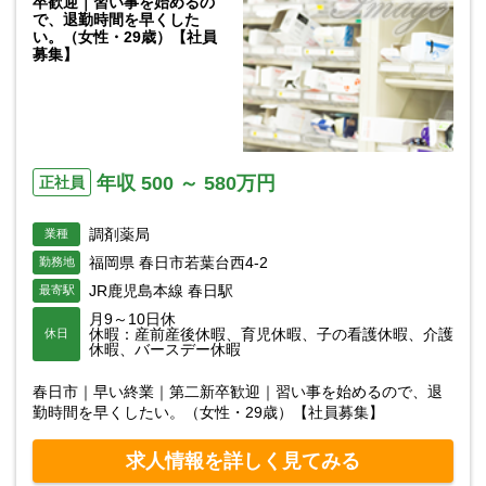
卒歓迎｜習い事を始めるの
で、退勤時間を早くした
い。（女性・29歳）【社員
募集】
年収 500 ～ 580万円
正社員
調剤薬局
業種
福岡県 春日市若葉台西4-2
勤務地
JR鹿児島本線 春日駅
最寄駅
月9～10日休
休暇：産前産後休暇、育児休暇、子の看護休暇、介護
休日
休暇、バースデー休暇
春日市｜早い終業｜第二新卒歓迎｜習い事を始めるので、退
勤時間を早くしたい。（女性・29歳）【社員募集】
求人情報を詳しく見てみる