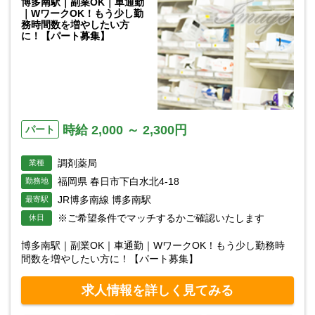
博多南駅｜副業OK｜車通勤
｜WワークOK！もう少し勤
務時間数を増やしたい方
に！【パート募集】
時給 2,000 ～ 2,300円
パート
調剤薬局
業種
福岡県 春日市下白水北4-18
勤務地
JR博多南線 博多南駅
最寄駅
※ご希望条件でマッチするかご確認いたします
休日
博多南駅｜副業OK｜車通勤｜WワークOK！もう少し勤務時
間数を増やしたい方に！【パート募集】
求人情報を詳しく見てみる