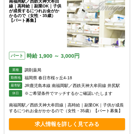
南福岡駅／西鉄天神大牟田
線｜高時給｜副業OK｜子供
が成長するにつれお金がか
かるので（女性・35歳）
【パート募集】
時給 1,900 ～ 3,000円
パート
調剤薬局
業種
福岡県 春日市桜ヶ丘4-18
勤務地
JR鹿児島本線 南福岡駅／西鉄天神大牟田線 井尻駅
最寄駅
※ご希望条件でマッチするかご確認いたします
休日
南福岡駅／西鉄天神大牟田線｜高時給｜副業OK｜子供が成長
するにつれお金がかかるので（女性・35歳）【パート募集】
求人情報を詳しく見てみる