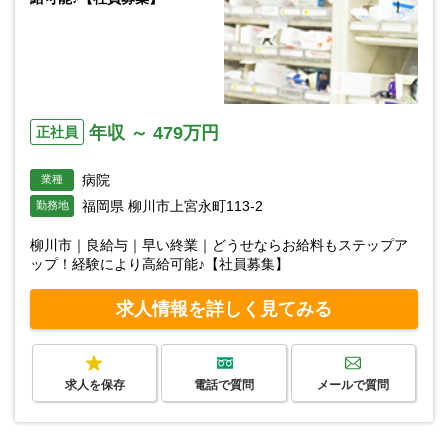
年収 ～ 479万円
正社員
病院
業種
福岡県 柳川市上宮永町113-2
勤務地
柳川市｜良給与｜早い終業｜どうせならお給料もステップア
ップ！経験により高給可能♪【社員募集】
求人情報を詳しく見てみる
求人を保存
電話で質問
メールで質問