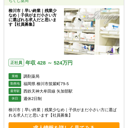
ちくし薬局
柳川市｜早い終業｜残業少
なめ｜子供がまだ小さい方
に選ばれる求人だと思いま
す【社員募集】
年収 428 ～ 524万円
正社員
調剤薬局
業種
福岡県 柳川市筑紫町79-5
勤務地
西鉄天神大牟田線 矢加部駅
最寄駅
週休2日制
休日
柳川市｜早い終業｜残業少なめ｜子供がまだ小さい方に選ば
れる求人だと思います【社員募集】
求人情報を詳しく見てみる