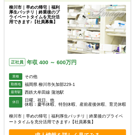
柳川市｜早めの帰宅｜福利
厚生バッチリ｜終業後のプ
ライベートタイムを充分活
用できます♪【社員募集】
年収 400 ～ 600万円
正社員
その他
業種
福岡県 柳川市矢加部229-1
勤務地
西鉄大牟田線 蒲池駅
最寄駅
日曜、祝日、他
休日
休暇：慶弔休暇、特別休暇、産前産後休暇、育児休暇
柳川市｜早めの帰宅｜福利厚生バッチリ｜終業後のプライベ
ートタイムを充分活用できます♪【社員募集】