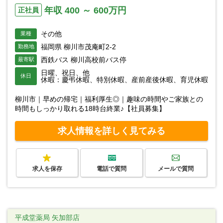
年収 400 ～ 600万円
正社員
その他
業種
福岡県 柳川市茂庵町2-2
勤務地
西鉄バス 柳川高校前バス停
最寄駅
日曜、祝日、他
休日
休暇：慶弔休暇、特別休暇、産前産後休暇、育児休暇
柳川市｜早めの帰宅｜福利厚生◎｜趣味の時間やご家族との
時間もしっかり取れる18時台終業♪【社員募集】
求人情報を詳しく見てみる
求人を保存
電話で質問
メールで質問
平成堂薬局 矢加部店