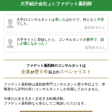
大手紹介会社
ファゲット薬剤師
より
大手のコンサルタントは
若い人
ばかりで、何となく
不安
でした。
薬剤師 Mさん
大手サイトに登録したら、コンサルタントが
新卒
で、
話
しが通じなかった！
薬剤師 Kさん
ファゲット薬剤師のコンサルタントは
全員
歴５年
スペシャリスト
が
以上の
ファゲット薬剤師は薬剤師専門コンサルタント歴５年以上で、求
職者から評判の良いコンサルタントしか在籍しておりません。
今後の人生を大きく左右する転職活動。
ファゲット薬剤師なら安心してご相談いただけます。