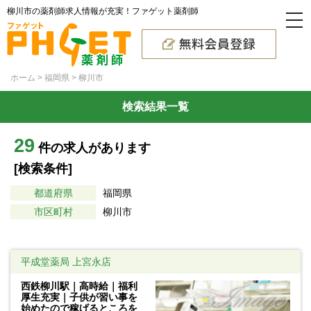
柳川市の薬剤師求人情報が充実！ファゲット薬剤師
ホーム
福岡県
柳川市
検索結果一覧
29
件の求人があります
[検索条件]
都道府県
福岡県
市区町村
柳川市
平成堂薬局 上宮永店
西鉄柳川駅｜高時給｜福利
厚生充実｜子供が習い事を
始めたので稼げるところを