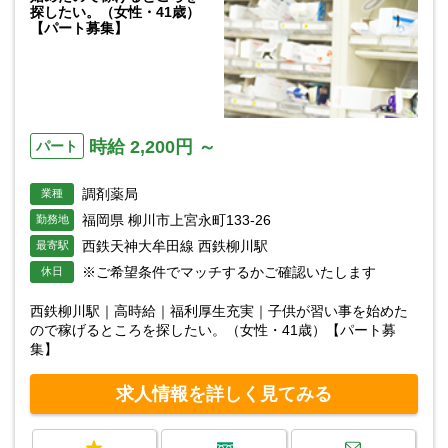
探したい。（女性・41歳）
【パート募集】
時給 2,200円 ～
パート
調剤薬局
業種
福岡県 柳川市上宮永町133-26
勤務地
西鉄天神大牟田線 西鉄柳川駅
最寄駅
※ご希望条件でマッチするかご確認いたします
休日
西鉄柳川駅｜高時給｜福利厚生充実｜子供が習い事を始めた
ので稼げるところを探したい。（女性・41歳）【パート募
集】
求人情報を詳しく見てみる