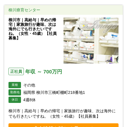
柳川療育センター
柳川市｜高給与｜早めの帰
宅｜家族旅行が趣味、次は
海外にでも行きたいです
ね。（女性・45歳）【社員
募集】
年収 ～ 700万円
正社員
その他
業種
福岡県 柳川市三橋町棚町218番地1
勤務地
4週8休
休日
柳川市｜高給与｜早めの帰宅｜家族旅行が趣味、次は海外に
でも行きたいですね。（女性・45歳）【社員募集】