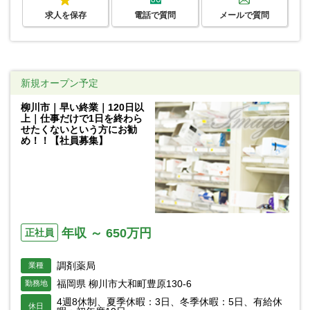
求人を保存
電話で質問
メールで質問
新規オープン予定
柳川市｜早い終業｜120日以
上｜仕事だけで1日を終わら
せたくないという方にお勧
め！！【社員募集】
年収 ～ 650万円
正社員
調剤薬局
業種
福岡県 柳川市大和町豊原130-6
勤務地
4週8休制、夏季休暇：3日、冬季休暇：5日、有給休
休日