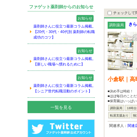
ファゲット薬剤師からのお知らせ
チェックして
お知らせ
きら
調剤薬局
薬剤師さんに役立つ最新コラム掲載。
【20代・30代・40代別 薬剤師の転職
成功のコツ】
お知らせ
薬剤師さんに役立つ最新コラム掲載。
【新しい職場へ慣れるために】
お知らせ
小倉駅｜高
薬剤師さんに役立つ最新コラム掲載。
【シニア世代転職活動のポイント】
■決め手は時給！
■ほぼ毎日のことだ
■保育園はいっぱい
一覧を見る
調剤薬局
18時
転居支援あり
独
関連求人：
関連