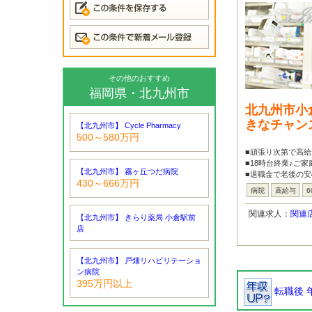
その他のおすすめ
福岡県・北九州市
北九州市小
きなチャン
【北九州市】 Cycle Pharmacy
500～580万円
■頑張り次第で高給
■18時台終業♪ご
【北九州市】 霧ヶ丘つだ病院
■退職金で老後の安
430～666万円
病院
高給与
6
関連求人：
関連
【北九州市】 きらり薬局 小倉駅前
店
【北九州市】 戸畑リハビリテーショ
ン病院
395万円以上
転職後 