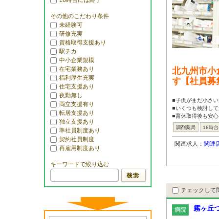
18時台には終了
その他のこだわり条件
未経験可
研修充実
資格取得支援あり
駅チカ
中小企業規模
在宅業務あり
北九州市小
福利厚生充実
す【社員募
住宅支援あり
夜勤無し
■子供がまだ小さ
両立支援有り
■いくつも検討して
転居支援あり
■育休取得後も安心
独立支援あり
調剤薬局
18時
準社員制度あり
契約社員制度
関連求人：
関連
再雇用制度あり
キーワードで絞り込む
チェックして
霧ヶ丘
病院