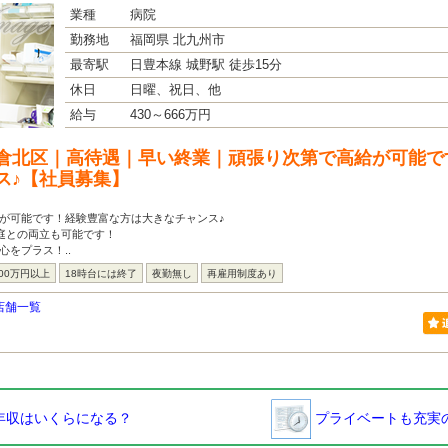
業種
病院
勤務地
福岡県 北九州市
最寄駅
日豊本線 城野駅 徒歩15分
休日
日曜、祝日、他
給与
430～666万円
倉北区｜高待遇｜早い終業｜頑張り次第で高給が可能で
ス♪【社員募集】
が可能です！経験豊富な方は大きなチャンス♪
家庭との両立も可能です！
心をプラス！..
00万円以上
18時台には終了
夜勤無し
再雇用制度あり
店舗一覧
年収はいくらになる？
プライベートも充実の