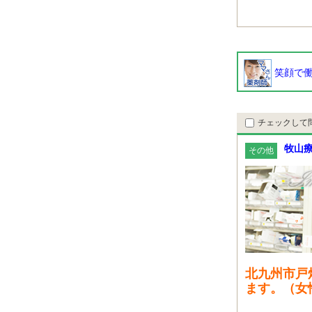
笑顔で働
チェックして
牧山
その他
北九州市戸
ます。（女