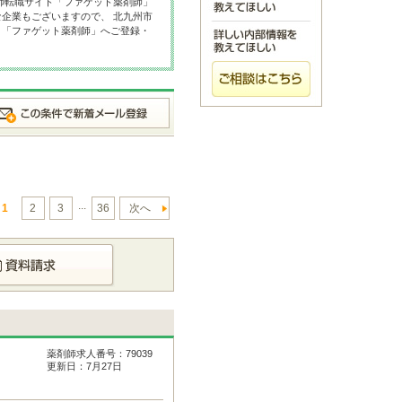
師転職サイト「ファゲット薬剤師」
企業もございますので、 北九州市
ト「ファゲット薬剤師」へご登録・
...
1
2
3
36
次へ
薬剤師求人番号：79039
更新日：7月27日