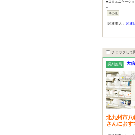
■コミュニケーショ
..
その他
関連求人：
関連
チェックして
大信
調剤薬局
北九州市八
さんにおす