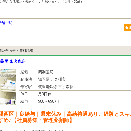
ン豊かな職場だと働きやすいと思います。（女性・35歳）
店舗一覧
問い合わせ・資料請求
薬局 永犬丸店
業種
調剤薬局
勤務地
福岡県 北九州市
最寄駅
筑豊電鉄線 三ヶ森駅
休日
月9日休
給与
500～650万円
幡西区｜良給与｜週末休み｜高給待遇あり。経験とスキ
すめ♪【社員募集・管理薬剤師】