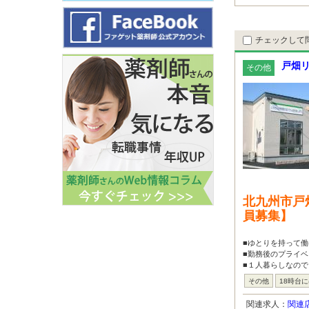
チェックして
戸畑
その他
北九州市戸
員募集】
■ゆとりを持って働
■勤務後のプライベ
■１人暮らしなので
その他
18時台
関連求人：
関連