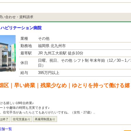
問い合わせ・資料請求
リハビリテーション病院
業種
その他
勤務地
福岡県 北九州市
最寄駅
JR 九州工大前駅 徒歩10分
日曜、祝日、その他 シフト制 年末年始（12／30～1
休日
日）
給与
395万円以上
畑区｜早い終業｜残業少なめ｜ゆとりを持って働ける嬉し
ける嬉しい18時台終業♪
ートや趣味の時間も充実できます♪
、住宅手当があったらとてもありがたいですね。（女性・27歳）..
には終了
住宅支援あり
再雇用制度あり
店舗一覧