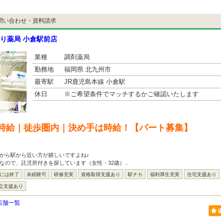
問い合わせ・資料請求
り薬局 小倉駅前店
業種
調剤薬局
勤務地
福岡県 北九州市
最寄駅
JR鹿児島本線 小倉駅
休日
※ご希望条件でマッチするかご確認いたします
時給｜徒歩圏内｜決め手は時給！【パート募集】
から駅から近い方が嬉しいですよね♪
なので、託児所付きを探しています（女性・32歳）..
台には終了
未経験可
研修充実
資格取得支援あり
駅チカ
福利厚生充実
住宅支援あり
立支援あり
店舗一覧