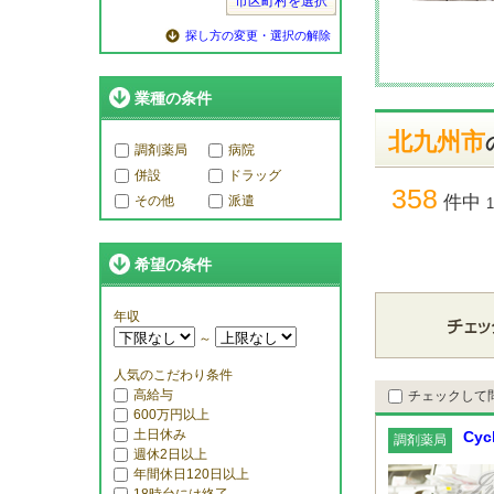
市区町村を選択
探し方の変更・選択の解除
業種の条件
北九州市
調剤薬局
病院
併設
ドラッグ
358
件中
その他
派遣
希望の条件
年収
～
人気のこだわり条件
高給与
チェックして
600万円以上
土日休み
Cyc
調剤薬局
週休2日以上
年間休日120日以上