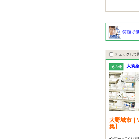
笑顔で働
チェックして
大賀薬
その他
大野城市｜
集】
■WワークOK！経