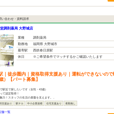
問い合わせ・資料請求
堂調剤薬局 大野城店
業種
調剤薬局
勤務地
福岡県 大野城市
最寄駅
西鉄春日原駅
休日
※ご希望条件でマッチするかご確認いたします
駅｜徒歩圏内｜資格取得支援あり｜運転ができないので
3歳）【パート募集】
で駅近で探したいです（女性・43歳）
使って認定取得！
魅力！スタッフの生活の基盤を支えます。..
得支援あり
駅チカ
中小企業規模
住宅支援あり
夜勤無し
店舗一覧