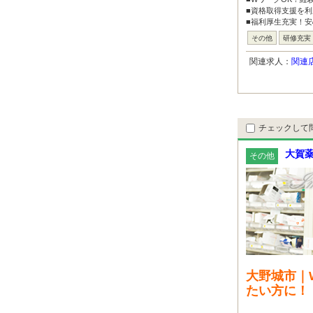
■資格取得支援を
■福利厚生充実！安
その他
研修充実
関連求人：
関連
チェックして
大賀薬
その他
大野城市｜
たい方に！