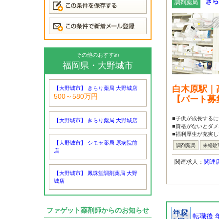
きら
調剤薬局
その他のおすすめ
福岡県・大野城市
白木原駅｜
【大野城市】 きらり薬局 大野城店
500～580万円
【パート募
■子供が成長するに
【大野城市】 きらり薬局 大野城店
■資格がないとダメ
■福利厚生が充実し
【大野城市】 シモセ薬局 原病院前
調剤薬局
未経験
店
関連求人：
関連
【大野城市】 鳳珠堂調剤薬局 大野
城店
ファゲット薬剤師からのお知らせ
転職後 