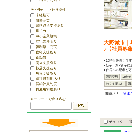
18時台には終了
その他のこだわり条件
未経験可
研修充実
資格取得支援あり
駅チカ
中小企業規模
在宅業務あり
大野城市｜
福利厚生充実
♪【社員募
住宅支援あり
夜勤無し
■18時台終業！仕
両立支援有り
■新卒・第2新卒に
転居支援あり
■住居への配慮も万
独立支援あり
調剤薬局
18時
準社員制度あり
契約社員制度
独立支援あり
再
再雇用制度あり
関連求人：
関連
キーワードで絞り込む
チェックして