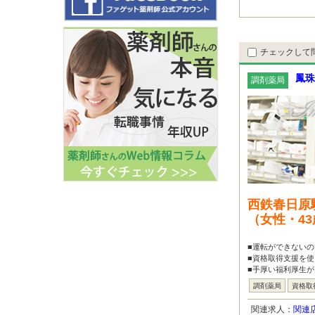
チェックして
鳳珠
調剤薬局
西鉄春日原
（女性・4
■運転ができないの
■資格取得支援を
■手厚い福利厚生が
調剤薬局
資格取
関連求人：
関連