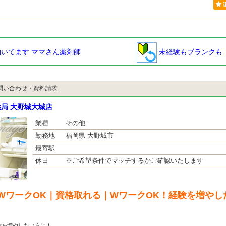
いてます ママさん薬剤師
未経験もブランクも
問い合わせ・資料請求
局 大野城大城店
業種
その他
勤務地
福岡県 大野城市
最寄駅
休日
※ご希望条件でマッチするかご確認いたします
WワークOK｜資格取れる｜WワークOK！経験を増やし
験を増やしたい方に！