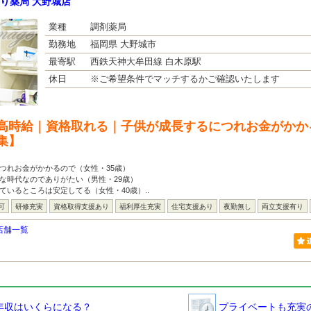
り薬局 大野城店
業種
調剤薬局
勤務地
福岡県 大野城市
最寄駅
西鉄天神大牟田線 白木原駅
休日
※ご希望条件でマッチするかご確認いたします
高時給｜資格取れる｜子供が成長するにつれお金がかか
集】
つれお金がかかるので（女性・35歳）
な時代なのでありがたい（男性・29歳）
ているところは安定してる（女性・40歳）..
可
研修充実
資格取得支援あり
福利厚生充実
住宅支援あり
夜勤無し
両立支援有り
店舗一覧
年収はいくらになる？
プライベートも充実の