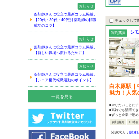
お知らせ
薬剤師さんに役立つ最新コラム掲載。
【20代・30代・40代別 薬剤師の転職
チェックして
成功のコツ】
シモ
調剤薬局
お知らせ
薬剤師さんに役立つ最新コラム掲載。
【新しい職場へ慣れるために】
お知らせ
薬剤師さんに役立つ最新コラム掲載。
【シニア世代転職活動のポイント】
白木原駅｜
魅力！人気
一覧を見る
■やりたいことに
■高齢でも活躍でき
■ずっと企業で勤め
調剤薬局
18時
関連求人：
関連