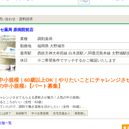
問い合わせ・資料請求
セ薬局 原病院前店
業種
調剤薬局
勤務地
福岡県 大野城市
最寄駅
西鉄天神大牟田線 白木原駅／JR鹿児島本線 大野城駅(徒
休日
※ご希望条件でマッチするかご確認いたします
中小規模｜60歳以上OK｜やりたいことにチャレンジさ
の中小規模♪【パート募集】
チャレンジさせてもらえる柔軟さが魅力！人気の中小規模♪
るところがいい（女性・62歳）
ていたので、調剤で働き資格を活かしたい（女性・60歳）..
台には終了
未経験可
中小企業規模
住宅支援あり
夜勤無し
店舗一覧