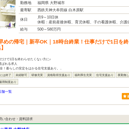
勤務地
福岡県 大野城市
最寄駅
西鉄天神大牟田線 白木原駅
月9～10日休
休日
休暇：産前産後休暇、育児休暇、子の看護休暇、介護
給与
500～580万円
早めの帰宅｜新卒OK｜18時台終業！仕事だけで1日を
集】
事だけで1日を終わらせたくない方に♪
選ばれる求人
全！暮らしの安定をはかる住宅支援あり。..
台には終了
未経験可
研修充実
資格取得支援あり
福利厚生充実
住宅支援あり
夜勤無
雇用制度あり
店舗一覧
問い合わせ・資料請求