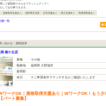
利用して薬剤師スキルをブラッシュアップ！
心してお仕事できます。..
資格取得支援あり
福利厚生充実
住宅支援あり
両立支援有り
再雇用制度あり
店舗一覧
問い合わせ・資料請求
局 南ケ丘店
業種
その他
勤務地
福岡県 大野城市
最寄駅
休日
※ご希望条件でマッチするかご確認いたします
WワークOK｜資格取得支援あり｜WワークOK！もう少
【パート募集】