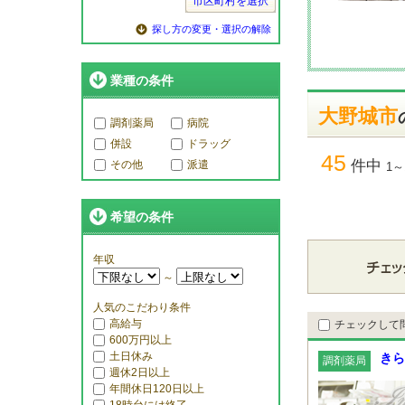
市区町村を選択
探し方の変更・選択の解除
業種の条件
大野城市
調剤薬局
病院
併設
ドラッグ
45
件中
その他
派遣
1～
希望の条件
年収
～
人気のこだわり条件
高給与
チェックして
600万円以上
土日休み
きら
調剤薬局
週休2日以上
年間休日120日以上