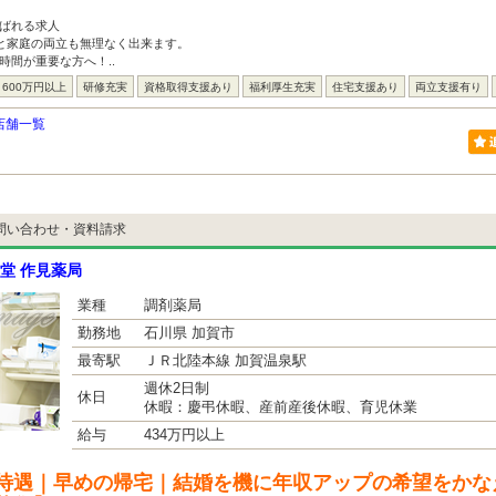
ばれる求人
事と家庭の両立も無理なく出来ます。
時間が重要な方へ！..
600万円以上
研修充実
資格取得支援あり
福利厚生充実
住宅支援あり
両立支援有り
店舗一覧
問い合わせ・資料請求
堂 作見薬局
業種
調剤薬局
勤務地
石川県 加賀市
最寄駅
ＪＲ北陸本線 加賀温泉駅
週休2日制
休日
休暇：慶弔休暇、産前産後休暇、育児休業
給与
434万円以上
待遇｜早めの帰宅｜結婚を機に年収アップの希望をかな