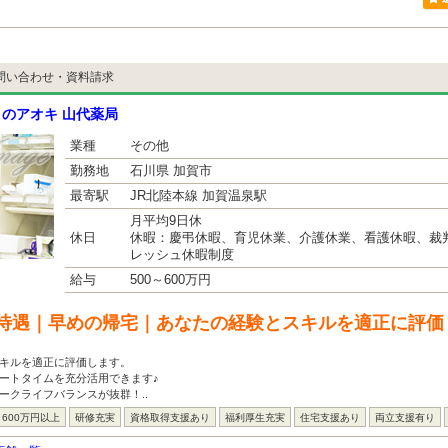
問い合わせ・資料請求
のアオキ 山代薬局
業種
その他
勤務地
石川県 加賀市
最寄駅
JR北陸本線 加賀温泉駅
月平均9日休
休日
休暇：慶弔休暇、育児休業、介護休業、看護休暇、裁
レッシュ休暇制度
給与
500～600万円
待遇｜早めの帰宅｜あなたの経験とスキルを適正に評価
スキルを適正に評価します。
ートタイムを充分活用できます♪
ークライフバランスが抜群！..
600万円以上
研修充実
資格取得支援あり
福利厚生充実
住宅支援あり
両立支援有り