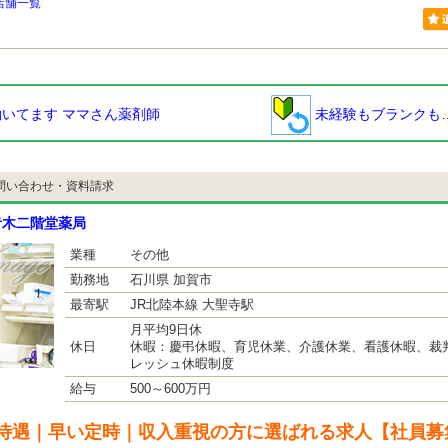
店舗一覧
いてます ママさん薬剤師
未経験もブランクも
問い合わせ・資料請求
青木二階堂薬局
業種
その他
勤務地
石川県 加賀市
最寄駅
JR北陸本線 大聖寺駅
月平均9日休
休日
休暇：慶弔休暇、育児休業、介護休業、看護休暇、裁
レッシュ休暇制度
給与
500～600万円
待遇｜早い定時｜収入重視の方に選ばれる求人【社員募