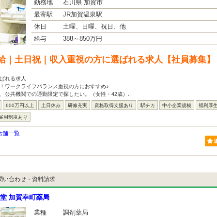
勤務地
石川県 加賀市
最寄駅
JR加賀温泉駅
休日
土曜、日曜、祝日、他
給与
388～850万円
給｜土日祝｜収入重視の方に選ばれる求人【社員募集】
ばれる求人
！ワークライフバランス重視の方におすすめ♪
、公共機関での通勤限定で探したい。（女性・42歳）..
600万円以上
土日休み
研修充実
資格取得支援あり
駅チカ
中小企業規模
福利厚
雇用制度あり
店舗一覧
問い合わせ・資料請求
堂 加賀幸町薬局
業種
調剤薬局