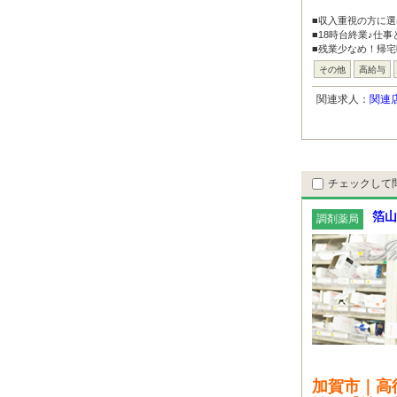
■収入重視の方に選
■18時台終業♪仕
■残業少なめ！帰宅
その他
高給与
関連求人：
関連
チェックして
箔山
調剤薬局
加賀市｜高