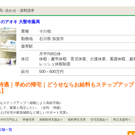
問い合わせ・資料請求
のアオキ 大聖寺薬局
業種
その他
勤務地
石川県 加賀市
最寄駅
月平均9日休
休日
休暇：慶弔休暇、育児休業、介護休業、看護休暇、裁
レッシュ休暇制度
給与
500～600万円
待遇｜早めの帰宅｜どうせならお給料もステップアップ
集】
もステップアップ！経験により高給可能♪
して、家庭と両立したい。（女性・38歳）
上げ社宅や家賃補助など嬉しいサポート充実♪..
600万円以上
研修充実
資格取得支援あり
福利厚生充実
住宅支援あり
両立支援有り
店舗一覧