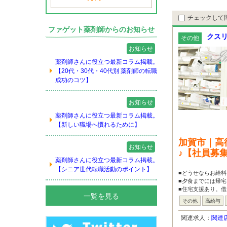
チェックして
ファゲット薬剤師からのお知らせ
クスリ
その他
お知らせ
薬剤師さんに役立つ最新コラム掲載。
【20代・30代・40代別 薬剤師の転職
成功のコツ】
お知らせ
薬剤師さんに役立つ最新コラム掲載。
【新しい職場へ慣れるために】
加賀市｜高
お知らせ
♪【社員募
薬剤師さんに役立つ最新コラム掲載。
【シニア世代転職活動のポイント】
■どうせならお給料
■夕食までには帰宅
■住宅支援あり。借
一覧を見る
その他
高給与
関連求人：
関連