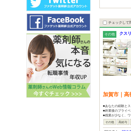
チェックして
クスリ
その他
加賀市｜高
■あなたの経験と
■終業後のプライベ
■残業が少なく、ワ
その他
高給与