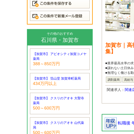
その他のおすすめ
石川県・加賀市
加賀市｜高
集】
【加賀市】 アビオシティ加賀コメヤ
薬局
■業界最高水準の求
388～850万円
■譲れない土日休み
■無理なく働ける勤務
【加賀市】 箔山堂 加賀幸町薬局
調剤薬局
高給与
434万円以上
関連求人：
関連
【加賀市】 クスリのアオキ 大聖寺
薬局
500～600万円
転職後 
【加賀市】 クスリのアオキ 山代薬
局
500～600万円