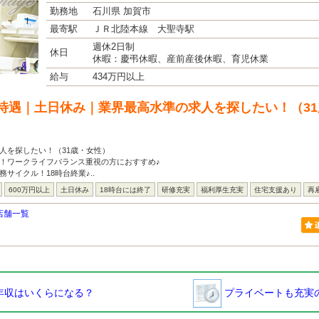
勤務地
石川県 加賀市
最寄駅
ＪＲ北陸本線 大聖寺駅
週休2日制
休日
休暇：慶弔休暇、産前産後休暇、育児休業
給与
434万円以上
待遇｜土日休み｜業界最高水準の求人を探したい！（3
人を探したい！（31歳・女性）
！ワークライフバランス重視の方におすすめ♪
サイクル！18時台終業♪..
600万円以上
土日休み
18時台には終了
研修充実
福利厚生充実
住宅支援あり
再
店舗一覧
年収はいくらになる？
プライベートも充実の