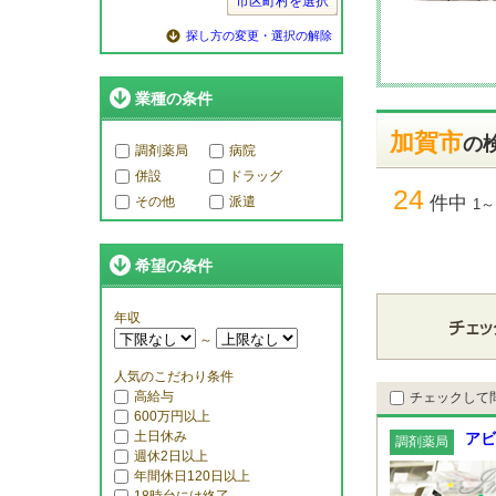
市区町村を選択
探し方の変更・選択の解除
業種の条件
加賀市
の
調剤薬局
病院
併設
ドラッグ
24
件中
その他
派遣
1～
希望の条件
年収
～
人気のこだわり条件
高給与
チェックして
600万円以上
土日休み
アビ
調剤薬局
週休2日以上
年間休日120日以上