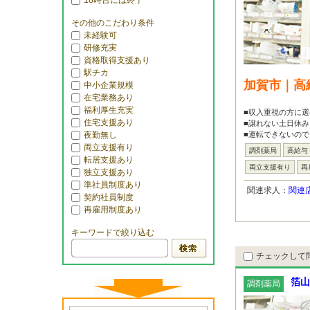
18時台には終了
その他のこだわり条件
未経験可
研修充実
資格取得支援あり
駅チカ
加賀市｜高
中小企業規模
在宅業務あり
福利厚生充実
■収入重視の方に選
住宅支援あり
■譲れない土日休み
夜勤無し
■運転できないので
両立支援有り
調剤薬局
高給与
転居支援あり
両立支援有り
再
独立支援あり
準社員制度あり
関連求人：
関連
契約社員制度
再雇用制度あり
キーワードで絞り込む
チェックして
箔山
調剤薬局