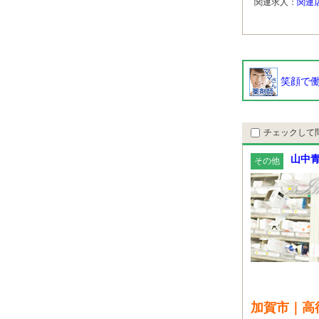
関連求人：
関連
笑顔で働
チェックして
山中
その他
加賀市｜高