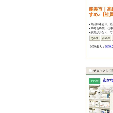
能美市｜高
すめ♪【社
■高給待遇あり。経
■18時台終業！仕
■残業が少なく、ワ
その他
高給与
関連求人：
関連
チェックして
あか
その他