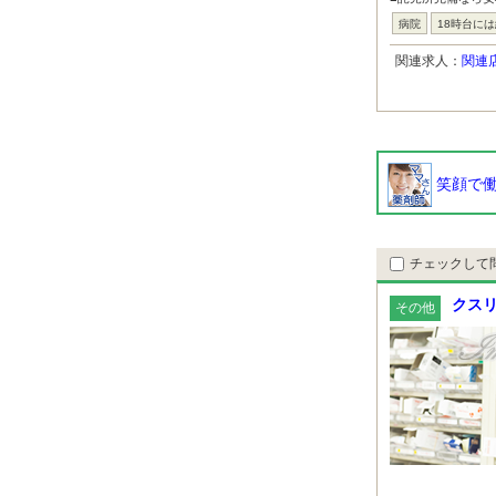
病院
18時台に
関連求人：
関連
笑顔で働
チェックして
クスリ
その他