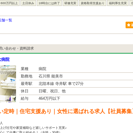
600万円以上
土日休み
18時台には終了
研修充実
資格取得支援あり
福利厚生充実
店舗一覧
問い合わせ・資料請求
念病院
業種
病院
勤務地
石川県 能美市
最寄駅
北陸本線 寺井駅 車で27分
休日
日曜、祝日、他
給与
464万円以下
い定時｜住宅支援あり｜女性に選ばれる求人【社員募集
人
上げ社宅や家賃補助など嬉しいサポート充実♪
心して仕事に取り組める！（女性・30歳）