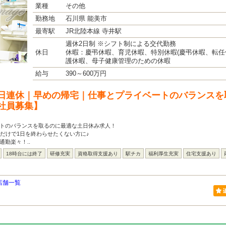
業種
その他
勤務地
石川県 能美市
最寄駅
JR北陸本線 寺井駅
週休2日制 ※シフト制による交代勤務
休日
休暇：慶弔休暇、育児休暇、特別休暇(慶弔休暇、転任
護休暇、母子健康管理のための休暇
給与
390～600万円
日連休｜早めの帰宅｜仕事とプライベートのバランスを
社員募集】
ートのバランスを取るのに最適な土日休み求人！
事だけで1日を終わらせたくない方に♪
通勤楽々！..
18時台には終了
研修充実
資格取得支援あり
駅チカ
福利厚生充実
住宅支援あり
店舗一覧