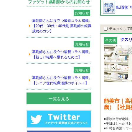
ファゲット薬剤師からのお知らせ
転職後 
お知らせ
薬剤師さんに役立つ最新コラム掲載。
【20代・30代・40代別 薬剤師の転職
チェックして
成功のコツ】
クスリ
その他
お知らせ
薬剤師さんに役立つ最新コラム掲載。
【新しい職場へ慣れるために】
お知らせ
薬剤師さんに役立つ最新コラム掲載。
【シニア世代転職活動のポイント】
一覧を見る
能美市｜高
歳）【社員
■家族旅行が趣味、
■平日はしっかり
■18時台終業！ワー