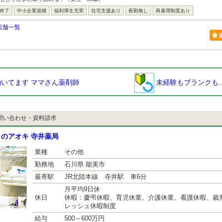
は終了
中小企業規模
福利厚生充実
住宅支援あり
夜勤無し
再雇用制度あり
店舗一覧
いてます ママさん薬剤師
未経験もブランクも
問い合わせ・資料請求
のアオキ 寺井薬局
業種
その他
勤務地
石川県 能美市
最寄駅
JR北陸本線 寺井駅 車6分
月平均9日休
休日
休暇：慶弔休暇、育児休業、介護休業、看護休暇、裁
レッシュ休暇制度
給与
500～600万円