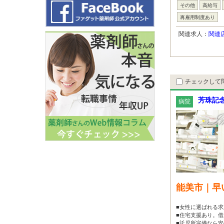
その他
高給与
再雇用制度あり
関連求人：
関連
チェックして
芳珠記
病院
能美市｜早
■女性に選ばれる求
■住宅支援あり。借
■託児所完備なら安