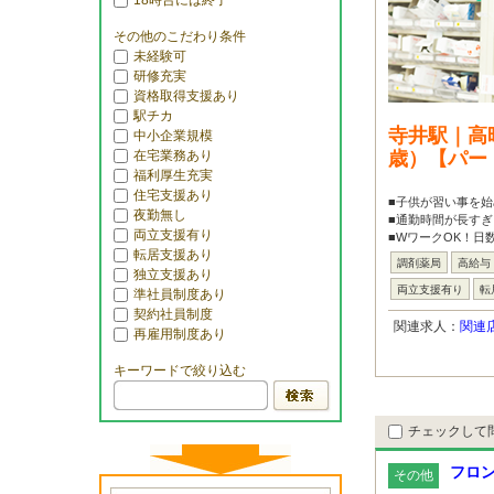
18時台には終了
その他のこだわり条件
未経験可
研修充実
資格取得支援あり
駅チカ
寺井駅｜高
中小企業規模
在宅業務あり
歳）【パー
福利厚生充実
住宅支援あり
■子供が習い事を始
夜勤無し
■通勤時間が長すぎ
両立支援有り
■WワークOK！日
転居支援あり
調剤薬局
高給与
独立支援あり
両立支援有り
転
準社員制度あり
契約社員制度
関連求人：
関連
再雇用制度あり
キーワードで絞り込む
チェックして
フロ
その他