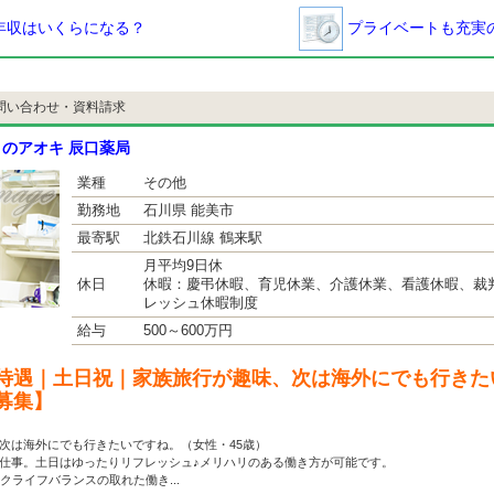
年収はいくらになる？
プライベートも充実の
問い合わせ・資料請求
のアオキ 辰口薬局
業種
その他
勤務地
石川県 能美市
最寄駅
北鉄石川線 鶴来駅
月平均9日休
休日
休暇：慶弔休暇、育児休業、介護休業、看護休暇、裁
レッシュ休暇制度
給与
500～600万円
待遇｜土日祝｜家族旅行が趣味、次は海外にでも行きた
募集】
次は海外にでも行きたいですね。（女性・45歳）
お仕事。土日はゆったりリフレッシュ♪メリハリのある働き方が可能です。
クライフバランスの取れた働き...