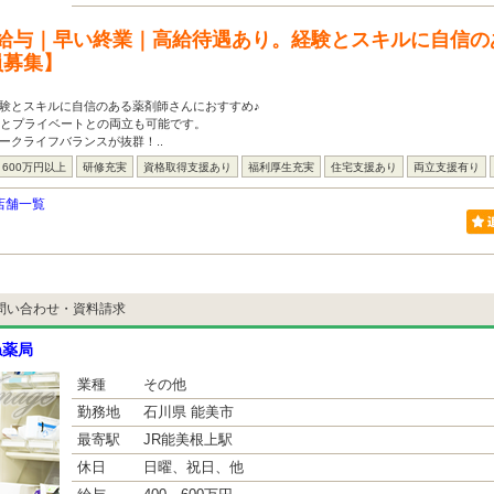
給与｜早い終業｜高給待遇あり。経験とスキルに自信の
員募集】
験とスキルに自信のある薬剤師さんにおすすめ♪
事とプライベートとの両立も可能です。
ークライフバランスが抜群！..
600万円以上
研修充実
資格取得支援あり
福利厚生充実
住宅支援あり
両立支援有り
店舗一覧
問い合わせ・資料請求
ね薬局
業種
その他
勤務地
石川県 能美市
最寄駅
JR能美根上駅
休日
日曜、祝日、他