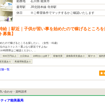
勤務地
石川県 能美市
最寄駅
JR北陸本線 寺井駅
休日
※ご希望条件でマッチするかご確認いたします
時給｜駅近｜子供が習い事を始めたので稼げるところを
ト募集】
めたので稼げるところを探したい。（女性・41歳）
るのはストレス！選ぶなら駅近ですよね♪
数や時間帯はご確認ください。..
600万円以上
土日休み
18時台には終了
研修充実
資格取得支援あり
駅チカ
福利
居支援あり
再雇用制度あり
店舗一覧
問い合わせ・資料請求
ンティア能美薬局