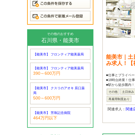
その他のおすすめ
石川県・能美市
【能美市】 フロンティア能美薬局
能美市｜土
み求人！【
【能美市】 フロンティア能美薬局
390～600万円
■仕事とプライベ
■18時台終業！仕
■駅から徒歩圏内！
【能美市】 クスリのアオキ 辰口薬
その他
土日休み
局
500～600万円
再雇用制度あり
関連求人：
関連
【能美市】 芳珠記念病院
464万円以下