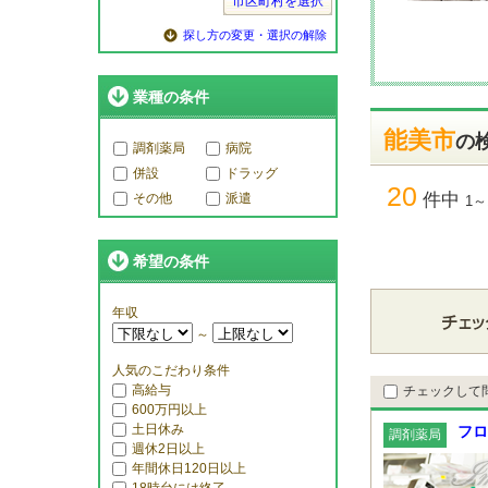
市区町村を選択
探し方の変更・選択の解除
業種の条件
能美市
の
調剤薬局
病院
併設
ドラッグ
20
件中
その他
派遣
1～
希望の条件
年収
～
人気のこだわり条件
高給与
チェックして
600万円以上
土日休み
フロ
調剤薬局
週休2日以上
年間休日120日以上