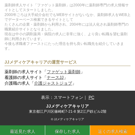
薬剤師求人サイト「ファゲット薬剤師」は2000年に薬剤師専門の求人情報サ
イトとしてスタートしました。
2000年ごろは大手紹介会社でもWEBサイトがないなか、薬剤師求人をWEB上
でデーターベース検索できるサイトとして
たくさんの企業・薬剤師から利用され、2004年には法人化され薬剤師専門の
職業紹介サイトとなりました。
現在は中小の調剤薬局・病院の求人に非常に強く、より良い転職を望む薬剤
師に利用されています。
今後も求職者ファーストにたった理念を持ち良い転職先を紹介していきま
す。
JJメディケアキャリアの運営サービス
薬剤師の求人サイト「
ファゲット薬剤師
」
看護師の求人サイト「
ナースJJ
」
介護職の求人「
介護ジャストジョブ
」
表示：
スマートフォン
｜
PC
JJメディケアキャリア
東京都江戸川区篠崎町7-21-8 第2江戸鉄ビル2階
© JJメディケアキャリア
最近見た求人
保存した求人
近くの求人検索