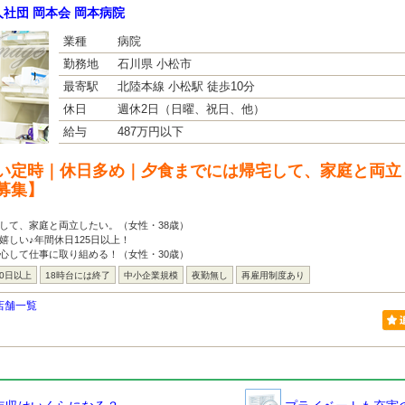
社団 岡本会 岡本病院
業種
病院
勤務地
石川県 小松市
最寄駅
北陸本線 小松駅 徒歩10分
休日
週休2日（日曜、祝日、他）
給与
487万円以下
い定時｜休日多め｜夕食までには帰宅して、家庭と両立
募集】
して、家庭と両立したい。（女性・38歳）
嬉しい♪年間休日125日以上！
心して仕事に取り組める！（女性・30歳）
0日以上
18時台には終了
中小企業規模
夜勤無し
再雇用制度あり
店舗一覧