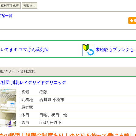
福利厚生充実
夜勤無し
店舗一覧
いてます ママさん薬剤師
未経験もブランクも
問い合わせ・資料請求
人社団 川北レイクサイドクリニック
業種
病院
勤務地
石川県 小松市
最寄駅
休日
日曜、祝日、他
給与
550万円以下
めの帰宅｜退職金制度あり｜ゆとりを持って働ける嬉しい