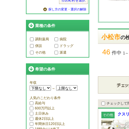
市区町村を選択
探し方の変更・選択の解除
業種の条件
小松市
の
調剤薬局
病院
併設
ドラッグ
46
件中
その他
派遣
1～
希望の条件
年収
～
人気のこだわり条件
高給与
チェックして
600万円以上
土日休み
クスリ
その他
週休2日以上
年間休日120日以上