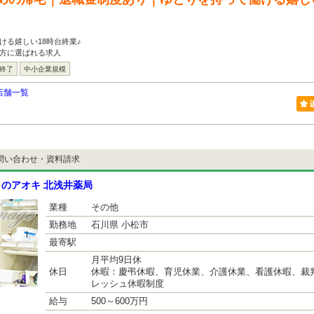
ける嬉しい18時台終業♪
る方に選ばれる求人
は終了
中小企業規模
店舗一覧
問い合わせ・資料請求
のアオキ 北浅井薬局
業種
その他
勤務地
石川県 小松市
最寄駅
月平均9日休
休日
休暇：慶弔休暇、育児休業、介護休業、看護休暇、裁
レッシュ休暇制度
給与
500～600万円