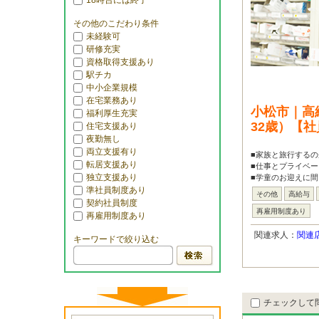
18時台には終了
その他のこだわり条件
未経験可
研修充実
資格取得支援あり
駅チカ
中小企業規模
在宅業務あり
小松市｜高
福利厚生充実
32歳）【
住宅支援あり
夜勤無し
両立支援有り
■家族と旅行するの
転居支援あり
■仕事とプライベ
独立支援あり
■学童のお迎えに間
準社員制度あり
その他
高給与
契約社員制度
再雇用制度あり
再雇用制度あり
関連求人：
関連
キーワードで絞り込む
チェックして