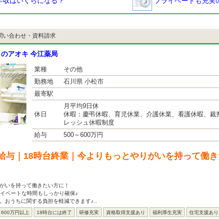
年収はいくらになる？
プライベートも充実の
問い合わせ・資料請求
のアオキ 今江薬局
業種
その他
勤務地
石川県 小松市
最寄駅
月平均9日休
休日
休暇：慶弔休暇、育児休業、介護休業、看護休暇、裁
レッシュ休暇制度
給与
500～600万円
給与｜18時台終業｜今よりもっとやりがいを持って働
りがいを持って働きたい方に！
ライベートな時間もしっかり確保♪
。おうちに関する負担を軽減できます♪..
600万円以上
18時台には終了
研修充実
資格取得支援あり
福利厚生充実
住宅支援あり