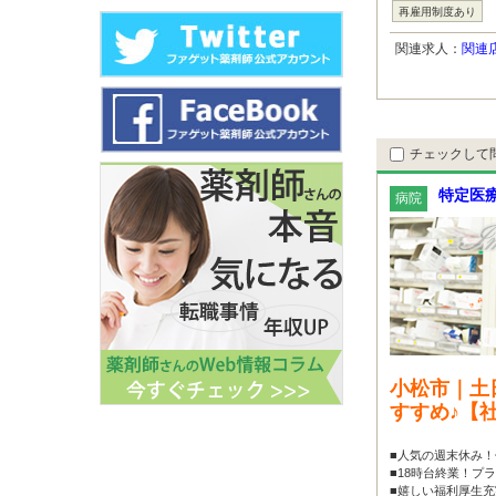
再雇用制度あり
関連求人：
関連
チェックして
特定医療
病院
小松市｜土
すすめ♪【
■人気の週末休み！
■18時台終業！プ
■嬉しい福利厚生充