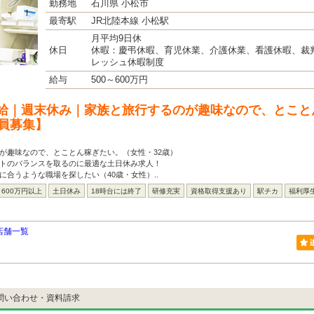
勤務地
石川県 小松市
最寄駅
JR北陸本線 小松駅
月平均9日休
休日
休暇：慶弔休暇、育児休業、介護休業、看護休暇、裁
レッシュ休暇制度
給与
500～600万円
給｜週末休み｜家族と旅行するのが趣味なので、とこと
社員募集】
が趣味なので、とことん稼ぎたい。（女性・32歳）
ートのバランスを取るのに最適な土日休み求人！
に合うような職場を探したい（40歳・女性）..
600万円以上
土日休み
18時台には終了
研修充実
資格取得支援あり
駅チカ
福利厚
店舗一覧
問い合わせ・資料請求