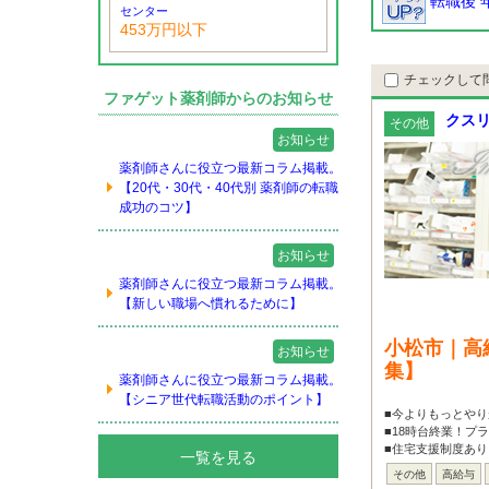
転職後 
センター
453万円以下
チェックして
ファゲット薬剤師からのお知らせ
クスリ
その他
お知らせ
薬剤師さんに役立つ最新コラム掲載。
【20代・30代・40代別 薬剤師の転職
成功のコツ】
お知らせ
薬剤師さんに役立つ最新コラム掲載。
【新しい職場へ慣れるために】
小松市｜高
お知らせ
集】
薬剤師さんに役立つ最新コラム掲載。
【シニア世代転職活動のポイント】
■今よりもっとや
■18時台終業！プ
■住宅支援制度あり
一覧を見る
その他
高給与