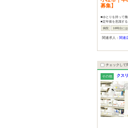
募集】
■ゆとりを持って働
■定年後を意識す
病院
18時台に
関連求人：
関連
チェックして
クスリ
その他