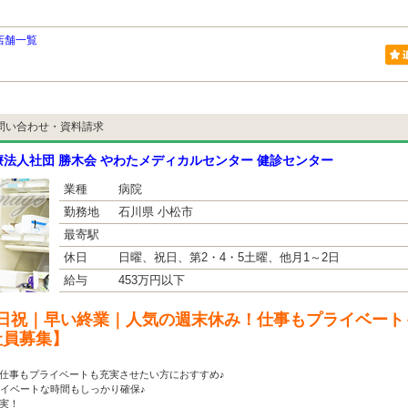
店舗一覧
問い合わせ・資料請求
法人社団 勝木会 やわたメディカルセンター 健診センター
業種
病院
勤務地
石川県 小松市
最寄駅
休日
日曜、祝日、第2・4・5土曜、他月1～2日
給与
453万円以下
日祝｜早い終業｜人気の週末休み！仕事もプライベート
社員募集】
仕事もプライベートも充実させたい方におすすめ♪
ライベートな時間もしっかり確保♪
実！