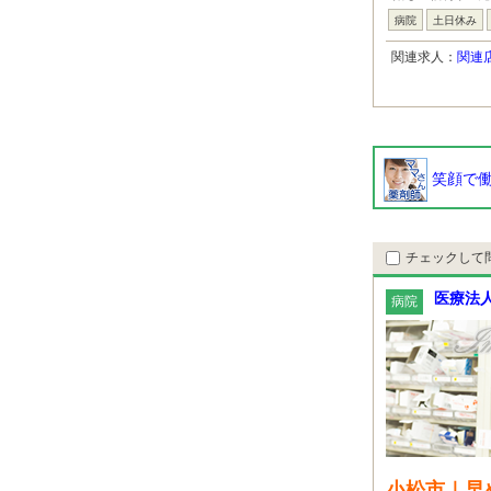
病院
土日休み
関連求人：
関連
笑顔で働
チェックして
医療法
病院
小松市｜早