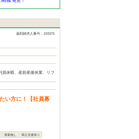
転職 発見！
薬剤師求人番号：193375
判員休暇、産前産後休業、リフ
きたい方に！【社員募
夜勤無し
両立支援有り