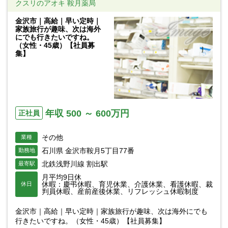
クスリのアオキ 鞍月薬局
金沢市｜高給｜早い定時｜
家族旅行が趣味、次は海外
にでも行きたいですね。
（女性・45歳）【社員募
集】
年収 500 ～ 600万円
正社員
その他
業種
石川県 金沢市鞍月5丁目77番
勤務地
北鉄浅野川線 割出駅
最寄駅
月平均9日休
休暇：慶弔休暇、育児休業、介護休業、看護休暇、裁
休日
判員休暇、産前産後休業、リフレッシュ休暇制度
金沢市｜高給｜早い定時｜家族旅行が趣味、次は海外にでも
行きたいですね。（女性・45歳）【社員募集】