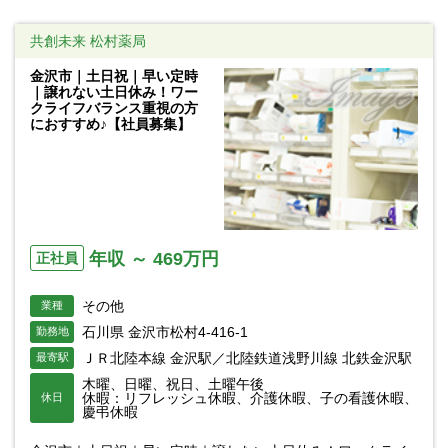
共創未来 松村薬局
金沢市｜土日祝｜早い定時
｜譲れない土日休み！ワー
クライフバランス重視の方
におすすめ♪【社員募集】
年収 ～ 469万円
正社員
その他
業種
石川県 金沢市松村4-416-1
勤務地
ＪＲ北陸本線 金沢駅／北陸鉄道浅野川線 北鉄金沢駅
最寄駅
木曜、日曜、祝日、土曜午後
休暇：リフレッシュ休暇、介護休暇、子の看護休暇、
休日
慶弔休暇