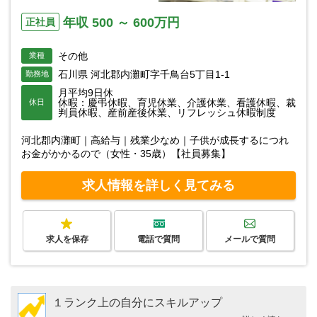
年収 500 ～ 600万円
正社員
その他
業種
石川県 河北郡内灘町字千鳥台5丁目1-1
勤務地
月平均9日休
休暇：慶弔休暇、育児休業、介護休業、看護休暇、裁
休日
判員休暇、産前産後休業、リフレッシュ休暇制度
河北郡内灘町｜高給与｜残業少なめ｜子供が成長するにつれ
お金がかかるので（女性・35歳）【社員募集】
求人情報を詳しく見てみる
求人を保存
電話で質問
メールで質問
１ランク上の自分にスキルアップ