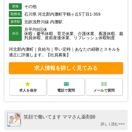
その他
業種
石川県 河北郡内灘町字鶴ヶ丘5丁目1-359
勤務地
北鉄浅野川線 内灘駅
最寄駅
月平均9日休
休暇：慶弔休暇、育児休業、介護休業、看護休暇、裁
休日
判員休暇、産前産後休業、リフレッシュ休暇制度
河北郡内灘町｜良給与｜早い定時｜あなたの経験とスキルを
適正に評価します。【社員募集】
求人情報を詳しく見てみる
求人を保存
電話で質問
メールで質問
笑顔で働いてます ママさん薬剤師
詳しく読む>>>