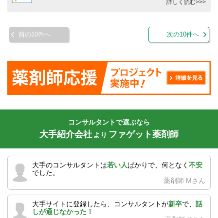
詳しく読む>>>
前の10件へ
次の10件へ
コンサルタントで選ぶなら
大手紹介会社
ファゲット薬剤師
より
大手のコンサルタントは
若い人
ばかりで、何となく
不安
でした。
薬剤師 Mさん
大手サイトに登録したら、コンサルタントが
新卒
で、
話
しが通じなかった！