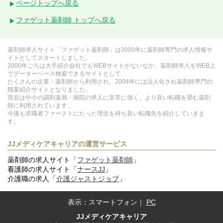
ページトップへ戻る
ファゲット薬剤師 トップへ戻る
薬剤師求人サイト「ファゲット薬剤師」は2000年に薬剤師専門の求人情報サ
イトとしてスタートしました。
2000年ごろは大手紹介会社でもWEBサイトがないなか、薬剤師求人をWEB上
でデーターベース検索できるサイトとして
たくさんの企業・薬剤師から利用され、2004年には法人化され薬剤師専門の
職業紹介サイトとなりました。
現在は中小の調剤薬局・病院の求人に非常に強く、より良い転職を望む薬剤
師に利用されています。
今後も求職者ファーストにたった理念を持ち良い転職先を紹介していきま
す。
JJメディケアキャリアの運営サービス
薬剤師の求人サイト「
ファゲット薬剤師
」
看護師の求人サイト「
ナースJJ
」
介護職の求人「
介護ジャストジョブ
」
表示：
スマートフォン
｜
PC
JJメディケアキャリア