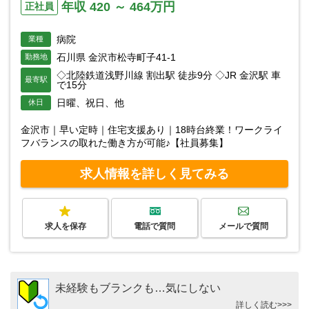
年収 420 ～ 464万円
正社員
病院
業種
石川県 金沢市松寺町子41-1
勤務地
◇北陸鉄道浅野川線 割出駅 徒歩9分 ◇JR 金沢駅 車
最寄駅
で15分
日曜、祝日、他
休日
金沢市｜早い定時｜住宅支援あり｜18時台終業！ワークライ
フバランスの取れた働き方が可能♪【社員募集】
求人情報を詳しく見てみる
求人を保存
電話で質問
メールで質問
未経験もブランクも…気にしない
詳しく読む>>>