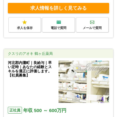
求人情報を詳しく見てみる
求人を保存
電話で質問
メールで質問
クスリのアオキ 鶴ヶ丘薬局
河北郡内灘町｜良給与｜早
い定時｜あなたの経験とス
キルを適正に評価します。
【社員募集】
年収 500 ～ 600万円
正社員