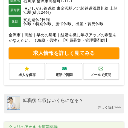
石川県 金沢市高柳町1-11-1
勤務地
IRいしかわ鉄道線 東金沢駅／北陸鉄道浅野川線 上諸
最寄駅
江駅(徒歩24分)
変則週休2日制
休日
休暇：特別休暇、慶弔休暇、出産・育児休暇
金沢市｜高給｜早めの帰宅｜結婚を機に年収アップの希望を
かなえたい。（36歳・男性）【社員募集・管理薬剤師】
求人情報を詳しく見てみる
求人を保存
電話で質問
メールで質問
転職後 年収はいくらになる？
詳しく読む>>>
クスリのアオキ 大河端薬局