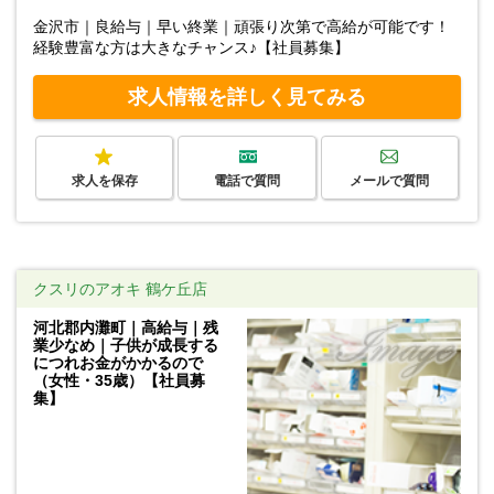
金沢市｜良給与｜早い終業｜頑張り次第で高給が可能です！
経験豊富な方は大きなチャンス♪【社員募集】
求人情報を詳しく見てみる
求人を保存
電話で質問
メールで質問
クスリのアオキ 鶴ケ丘店
河北郡内灘町｜高給与｜残
業少なめ｜子供が成長する
につれお金がかかるので
（女性・35歳）【社員募
集】