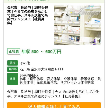
金沢市｜良給与｜18時台終
業｜今までの経験を活かし
てお仕事。スキル次第で高
給のチャンス！【社員募
集】
年収 500 ～ 600万円
正社員
その他
業種
石川県 金沢市大河端西1-111
勤務地
月平均9日休
休暇：慶弔休暇、育児休業、介護休業、看護休暇、裁
休日
判員休暇、産前産後休業、リフレッシュ休暇制度
金沢市｜良給与｜18時台終業｜今までの経験を活かしてお仕
事。スキル次第で高給のチャンス！【社員募集】
求人情報を詳しく見てみる