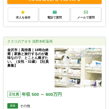
求人を保存
電話で質問
メールで質問
クスリのアオキ 浅野本町薬局
金沢市｜高待遇｜18時台終
業｜家族と旅行するのが趣
味なので、とことん稼ぎた
い。（女性・32歳）【社員
募集】
年収 500 ～ 600万円
正社員
その他
業種