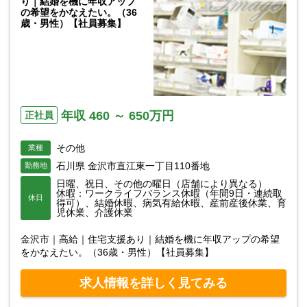
り｜結婚を機に年収アップ
の希望をかなえたい。（36
歳・男性）【社員募集】
年収 460 ～ 650万円
正社員
その他
業種
石川県 金沢市直江東一丁目110番地
勤務地
日曜、祝日、その他の曜日（店舗により異なる）
休暇：ワークライフバランス休暇（年間9日・連続取
休日
得可）、結婚休暇、病気有給休暇、産前産後休業、育
児休業、介護休業
金沢市｜高給｜住宅支援あり｜結婚を機に年収アップの希望
をかなえたい。（36歳・男性）【社員募集】
求人情報を詳しく見てみる