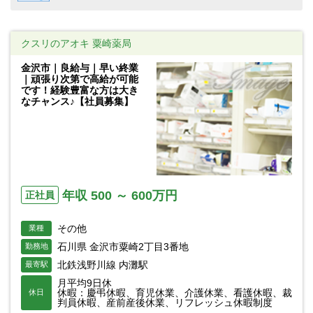
クスリのアオキ 粟崎薬局
金沢市｜良給与｜早い終業
｜頑張り次第で高給が可能
です！経験豊富な方は大き
なチャンス♪【社員募集】
年収 500 ～ 600万円
正社員
その他
業種
石川県 金沢市粟崎2丁目3番地
勤務地
北鉄浅野川線 内灘駅
最寄駅
月平均9日休
休暇：慶弔休暇、育児休業、介護休業、看護休暇、裁
休日
判員休暇、産前産後休業、リフレッシュ休暇制度