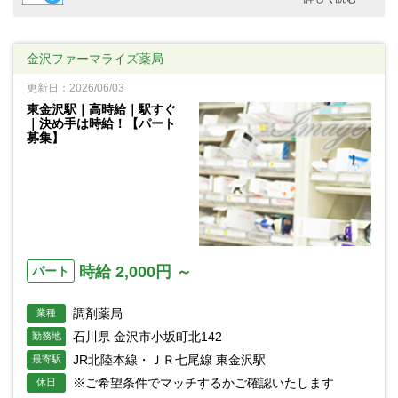
金沢ファーマライズ薬局
更新日：2026/06/03
東金沢駅｜高時給｜駅すぐ
｜決め手は時給！【パート
募集】
時給 2,000円 ～
パート
調剤薬局
業種
石川県 金沢市小坂町北142
勤務地
JR北陸本線・ＪＲ七尾線 東金沢駅
最寄駅
※ご希望条件でマッチするかご確認いたします
休日