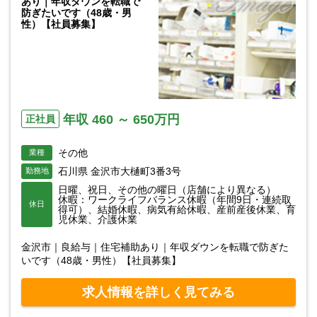
あり｜年収ダウンを転職で
防ぎたいです（48歳・男
性）【社員募集】
年収 460 ～ 650万円
正社員
その他
業種
石川県 金沢市大樋町3番3号
勤務地
日曜、祝日、その他の曜日（店舗により異なる）
休暇：ワークライフバランス休暇（年間9日・連続取
休日
得可）、結婚休暇、病気有給休暇、産前産後休業、育
児休業、介護休業
金沢市｜良給与｜住宅補助あり｜年収ダウンを転職で防ぎた
いです（48歳・男性）【社員募集】
求人情報を詳しく見てみる