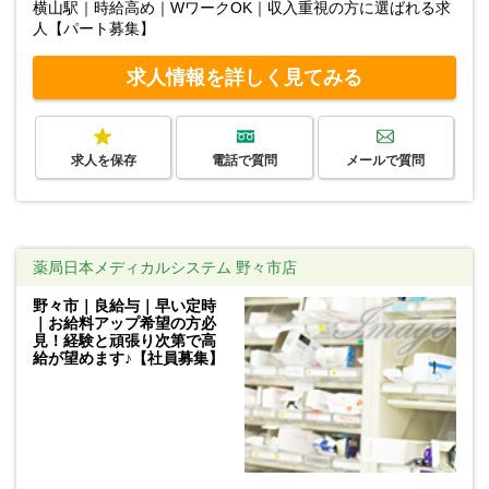
横山駅｜時給高め｜WワークOK｜収入重視の方に選ばれる求
人【パート募集】
求人情報を詳しく見てみる
求人を保存
電話で質問
メールで質問
薬局日本メディカルシステム 野々市店
野々市｜良給与｜早い定時
｜お給料アップ希望の方必
見！経験と頑張り次第で高
給が望めます♪【社員募集】