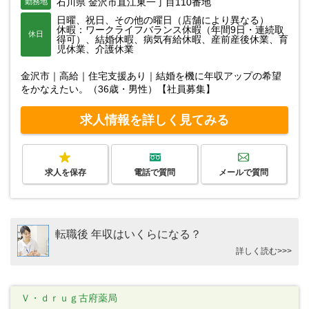
石川県 金沢市直江東一丁目110番地
勤務地
日曜、祝日、その他の曜日（店舗により異なる）
休暇：ワークライフバランス休暇（年間9日・連続取
休日
得可）、結婚休暇、病気有給休暇、産前産後休業、育
児休業、介護休業
金沢市｜高給｜住宅支援あり｜結婚を機に年収アップの希望
をかなえたい。（36歳・男性）【社員募集】
求人情報を詳しく見てみる
求人を保存
電話で質問
メールで質問
転職後 年収はいくらになる？
詳しく読む>>>
Ｖ・ｄｒｕｇ古府薬局