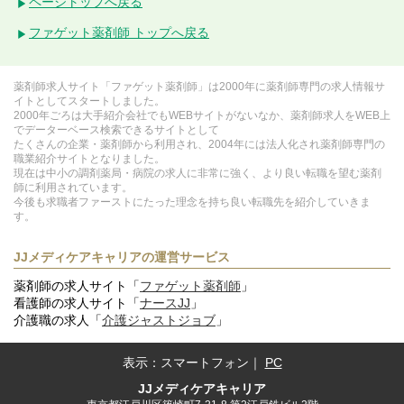
ページトップへ戻る
ファゲット薬剤師 トップへ戻る
薬剤師求人サイト「ファゲット薬剤師」は2000年に薬剤師専門の求人情報サ
イトとしてスタートしました。
2000年ごろは大手紹介会社でもWEBサイトがないなか、薬剤師求人をWEB上
でデーターベース検索できるサイトとして
たくさんの企業・薬剤師から利用され、2004年には法人化され薬剤師専門の
職業紹介サイトとなりました。
現在は中小の調剤薬局・病院の求人に非常に強く、より良い転職を望む薬剤
師に利用されています。
今後も求職者ファーストにたった理念を持ち良い転職先を紹介していきま
す。
JJメディケアキャリアの運営サービス
薬剤師の求人サイト「
ファゲット薬剤師
」
看護師の求人サイト「
ナースJJ
」
介護職の求人「
介護ジャストジョブ
」
表示：
スマートフォン
｜
PC
JJメディケアキャリア