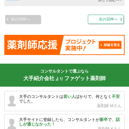
前の10件へ
次の10件へ
コンサルタントで選ぶなら
大手紹介会社
ファゲット薬剤師
より
大手のコンサルタントは
若い人
ばかりで、何となく
不安
でした。
薬剤師 Mさん
大手サイトに登録したら、コンサルタントが
新卒
で、
話
しが通じなかった！
薬剤師 Kさん