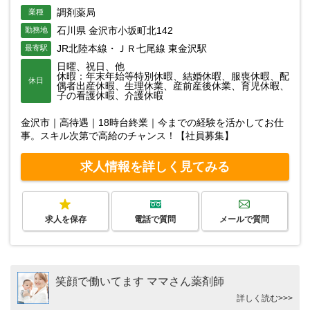
調剤薬局
業種
石川県 金沢市小坂町北142
勤務地
JR北陸本線・ＪＲ七尾線 東金沢駅
最寄駅
日曜、祝日、他
休暇：年末年始等特別休暇、結婚休暇、服喪休暇、配
休日
偶者出産休暇、生理休業、産前産後休業、育児休暇、
子の看護休暇、介護休暇
金沢市｜高待遇｜18時台終業｜今までの経験を活かしてお仕
事。スキル次第で高給のチャンス！【社員募集】
求人情報を詳しく見てみる
求人を保存
電話で質問
メールで質問
笑顔で働いてます ママさん薬剤師
詳しく読む>>>