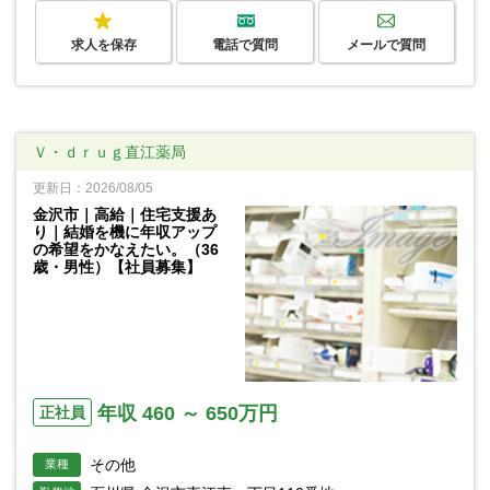
求人を保存
電話で質問
メールで質問
Ｖ・ｄｒｕｇ直江薬局
更新日：2026/08/05
金沢市｜高給｜住宅支援あ
り｜結婚を機に年収アップ
の希望をかなえたい。（36
歳・男性）【社員募集】
年収 460 ～ 650万円
正社員
その他
業種