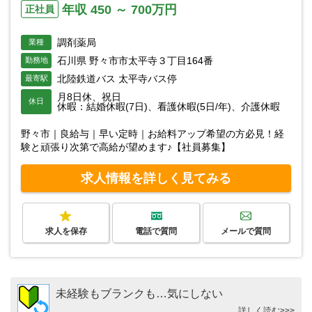
年収 450 ～ 700万円
正社員
調剤薬局
業種
石川県 野々市市太平寺３丁目164番
勤務地
北陸鉄道バス 太平寺バス停
最寄駅
月8日休、祝日
休日
休暇：結婚休暇(7日)、看護休暇(5日/年)、介護休暇
野々市｜良給与｜早い定時｜お給料アップ希望の方必見！経
験と頑張り次第で高給が望めます♪【社員募集】
求人情報を詳しく見てみる
求人を保存
電話で質問
メールで質問
未経験もブランクも…気にしない
詳しく読む>>>