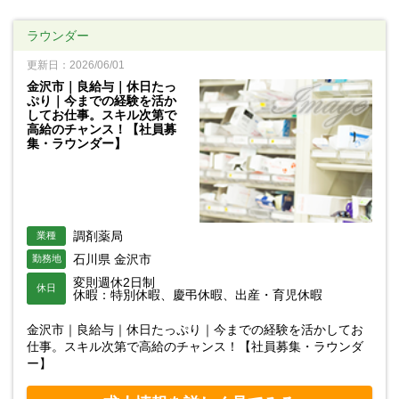
ラウンダー
更新日：2026/06/01
金沢市｜良給与｜休日たっ
ぷり｜今までの経験を活か
してお仕事。スキル次第で
高給のチャンス！【社員募
集・ラウンダー】
調剤薬局
業種
石川県 金沢市
勤務地
変則週休2日制
休日
休暇：特別休暇、慶弔休暇、出産・育児休暇
金沢市｜良給与｜休日たっぷり｜今までの経験を活かしてお
仕事。スキル次第で高給のチャンス！【社員募集・ラウンダ
ー】