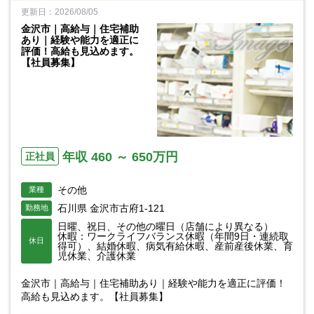
更新日：2026/08/05
金沢市｜高給与｜住宅補助
あり｜経験や能力を適正に
評価！高給も見込めます。
【社員募集】
年収 460 ～ 650万円
正社員
その他
業種
石川県 金沢市古府1-121
勤務地
日曜、祝日、その他の曜日（店舗により異なる）
休暇：ワークライフバランス休暇（年間9日・連続取
休日
得可）、結婚休暇、病気有給休暇、産前産後休業、育
児休業、介護休業
金沢市｜高給与｜住宅補助あり｜経験や能力を適正に評価！
高給も見込めます。【社員募集】