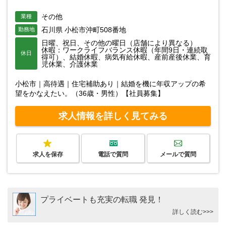
その他
業種
石川県 小松市沖町508番地
勤務地
日曜、祝日、その他の曜日（店舗により異なる）
休暇：ワークライフバランス休暇（年間9日・連続取
休日
得可）、結婚休暇、病気有給休暇、産前産後休業、育
児休業、介護休業
小松市｜高待遇｜住宅補助あり｜結婚を機に年収アップの希
望をかなえたい。（36歳・男性）【社員募集】
求人情報を詳しく見てみる
求人を保存
電話で質問
メールで質問
プライベートも充実の転職 発見！
詳しく読む>>>