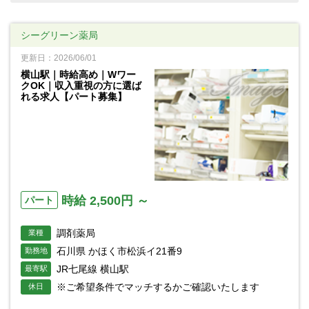
シーグリーン薬局
更新日：2026/06/01
横山駅｜時給高め｜Wワー
クOK｜収入重視の方に選ば
れる求人【パート募集】
時給 2,500円 ～
パート
調剤薬局
業種
石川県 かほく市松浜イ21番9
勤務地
JR七尾線 横山駅
最寄駅
※ご希望条件でマッチするかご確認いたします
休日