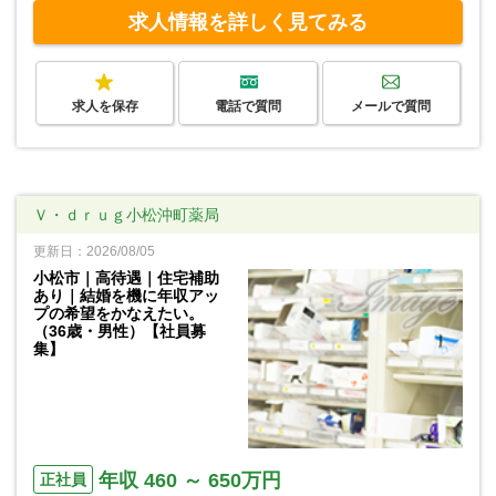
求人情報を詳しく見てみる
求人を保存
電話で質問
メールで質問
Ｖ・ｄｒｕｇ小松沖町薬局
更新日：2026/08/05
小松市｜高待遇｜住宅補助
あり｜結婚を機に年収アッ
プの希望をかなえたい。
（36歳・男性）【社員募
集】
年収 460 ～ 650万円
正社員