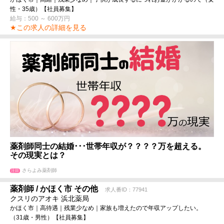
性・35歳）【社員募集】
給与：500 ～ 600万円
★この求人の詳細を見る
薬剤師同士の結婚･･･世帯年収が？？？？万を超える。
その現実とは？
さらよみ薬剤師
注目
薬剤師 / かほく市 その他
求人番ID：77941
クスリのアオキ 浜北薬局
かほく市｜高待遇｜残業少なめ｜家族も増えたので年収アップしたい。
（31歳・男性）【社員募集】