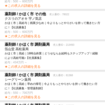
給与：500 ～ 600万円
★この求人の詳細を見る
薬剤師 / かほく市 その他
求人番ID：78022
クスリのアオキ 宇ノ気店
かほく市｜高給与｜残業少なめ｜今よりもっとやりがいを持って働きたい方
に！【社員募集】
給与：500 ～ 600万円
★この求人の詳細を見る
薬剤師 / かほく市 調剤薬局
求人番ID：213493
箔山堂 高松薬局
かほく市｜高給｜18時台終業｜どうせならお給料もステップアップ！経験
により高給可能♪【社員募集】
給与：434万円 ～
★この求人の詳細を見る
薬剤師 / かほく市 調剤薬局
求人番ID：81368
シーグリーン薬局
かほく市｜高給｜早めの帰宅｜今よりもっとやりがいを持って働きたい方
に！【社員募集・管理薬剤師】
給与：550 ～ 700万円
★この求人の詳細を見る