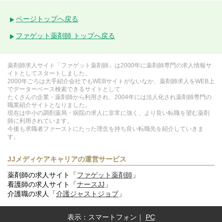
ページトップへ戻る
ファゲット薬剤師 トップへ戻る
薬剤師求人サイト「ファゲット薬剤師」は2000年に薬剤師専門の求人情報サ
イトとしてスタートしました。
2000年ごろは大手紹介会社でもWEBサイトがないなか、薬剤師求人をWEB上
でデーターベース検索できるサイトとして
たくさんの企業・薬剤師から利用され、2004年には法人化され薬剤師専門の
職業紹介サイトとなりました。
現在は中小の調剤薬局・病院の求人に非常に強く、より良い転職を望む薬剤
師に利用されています。
今後も求職者ファーストにたった理念を持ち良い転職先を紹介していきま
す。
JJメディケアキャリアの運営サービス
薬剤師の求人サイト「
ファゲット薬剤師
」
看護師の求人サイト「
ナースJJ
」
介護職の求人「
介護ジャストジョブ
」
表示：
スマートフォン
｜
PC