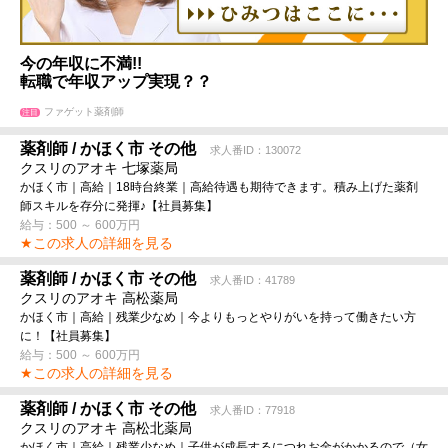
今の年収に不満!!
転職で年収アップ実現？？
ファゲット薬剤師
注目
薬剤師 / かほく市 その他
求人番ID：130072
クスリのアオキ 七塚薬局
かほく市｜高給｜18時台終業｜高給待遇も期待できます。積み上げた薬剤
師スキルを存分に発揮♪【社員募集】
給与：500 ～ 600万円
★この求人の詳細を見る
薬剤師 / かほく市 その他
求人番ID：41789
クスリのアオキ 高松薬局
かほく市｜高給｜残業少なめ｜今よりもっとやりがいを持って働きたい方
に！【社員募集】
給与：500 ～ 600万円
★この求人の詳細を見る
薬剤師 / かほく市 その他
求人番ID：77918
クスリのアオキ 高松北薬局
かほく市｜高給｜残業少なめ｜子供が成長するにつれお金がかかるので（女