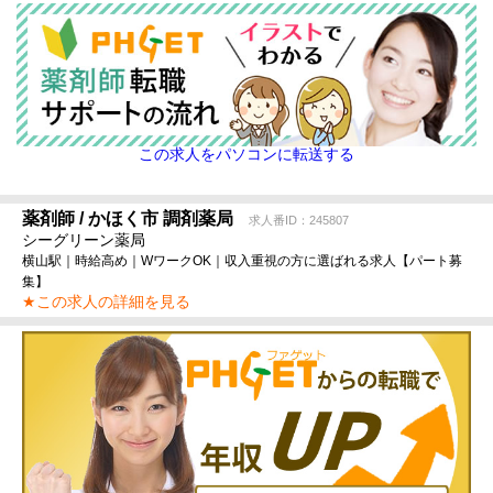
この求人をパソコンに転送する
薬剤師 / かほく市 調剤薬局
求人番ID：245807
シーグリーン薬局
横山駅｜時給高め｜WワークOK｜収入重視の方に選ばれる求人【パート募
集】
★この求人の詳細を見る