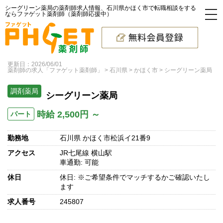
シーグリーン薬局の薬剤師求人情報、石川県かほく市で転職相談をする
ならファゲット薬剤師（薬剤師応援中）
更新日：2026/06/01
薬剤師の求人「ファゲット薬剤師」
石川県
かほく市
シーグリーン薬局
調剤薬局
シーグリーン薬局
時給 2,500円 ～
パート
勤務地
石川県 かほく市松浜イ21番9
アクセス
JR七尾線 横山駅
車通勤: 可能
休日
休日: ※ご希望条件でマッチするかご確認いたし
ます
求人番号
245807