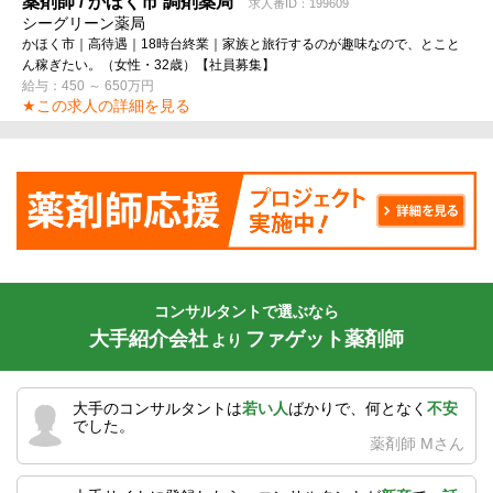
薬剤師 / かほく市 調剤薬局
求人番ID：199609
シーグリーン薬局
かほく市｜高待遇｜18時台終業｜家族と旅行するのが趣味なので、とこと
ん稼ぎたい。（女性・32歳）【社員募集】
給与：450 ～ 650万円
★この求人の詳細を見る
コンサルタントで選ぶなら
大手紹介会社
ファゲット薬剤師
より
大手のコンサルタントは
若い人
ばかりで、何となく
不安
でした。
薬剤師 Mさん