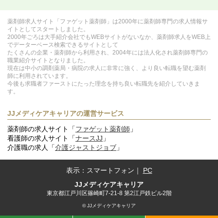
薬剤師求人サイト「ファゲット薬剤師」は2000年に薬剤師専門の求人情報サ
イトとしてスタートしました。
2000年ごろは大手紹介会社でもWEBサイトがないなか、薬剤師求人をWEB上
でデーターベース検索できるサイトとして
たくさんの企業・薬剤師から利用され、2004年には法人化され薬剤師専門の
職業紹介サイトとなりました。
現在は中小の調剤薬局・病院の求人に非常に強く、より良い転職を望む薬剤
師に利用されています。
今後も求職者ファーストにたった理念を持ち良い転職先を紹介していきま
す。
JJメディケアキャリアの運営サービス
薬剤師の求人サイト「
ファゲット薬剤師
」
看護師の求人サイト「
ナースJJ
」
介護職の求人「
介護ジャストジョブ
」
表示：
スマートフォン
｜
PC
JJメディケアキャリア
東京都江戸川区篠崎町7-21-8 第2江戸鉄ビル2階
© JJメディケアキャリア