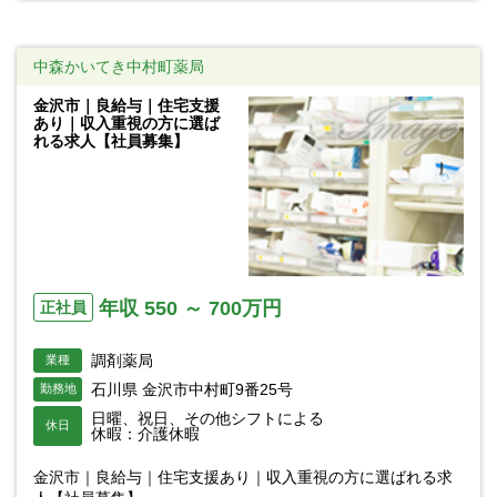
中森かいてき中村町薬局
金沢市｜良給与｜住宅支援
あり｜収入重視の方に選ば
れる求人【社員募集】
年収 550 ～ 700万円
正社員
調剤薬局
業種
石川県 金沢市中村町9番25号
勤務地
日曜、祝日、その他シフトによる
休日
休暇：介護休暇
金沢市｜良給与｜住宅支援あり｜収入重視の方に選ばれる求