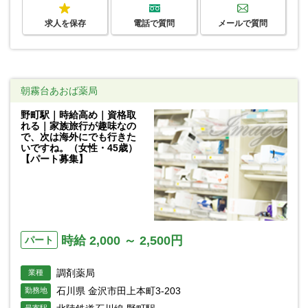
求人を保存
電話で質問
メールで質問
朝霧台あおば薬局
野町駅｜時給高め｜資格取
れる｜家族旅行が趣味なの
で、次は海外にでも行きた
いですね。（女性・45歳）
【パート募集】
時給 2,000 ～ 2,500円
パート
調剤薬局
業種
石川県 金沢市田上本町3-203
勤務地