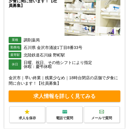
夕食に間に合います！【社
員募集】
調剤薬局
業種
石川県 金沢市涌波1丁目8番33号
勤務地
北陸鉄道石川線 野町駅
最寄駅
日曜、祝日、その他シフトにより指定
休日
休暇：慶弔休暇
金沢市｜早い終業｜残業少なめ｜18時台閉店の店舗で夕食に
間に合います！【社員募集】
求人情報を詳しく見てみる
求人を保存
電話で質問
メールで質問