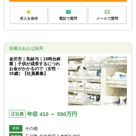
求人を保存
電話で質問
メールで質問
朝霧台あおば薬局
金沢市｜良給与｜18時台終
業｜子供が成長するにつれ
お金がかかるので（女性・
35歳）【社員募集】
年収 410 ～ 550万円
正社員
その他
業種