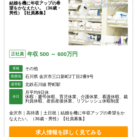
結婚を機に年収アップの希
望をかなえたい。（36歳・
男性）【社員募集】
年収 500 ～ 600万円
正社員
その他
業種
石川県 金沢市三口新町2丁目2番9号
勤務地
北鉄石川線 野町駅
最寄駅
月平均9日休
休暇：慶弔休暇、育児休業、介護休業、看護休暇、裁
休日
判員休暇、産前産後休業、リフレッシュ休暇制度
金沢市｜高待遇｜土日祝｜結婚を機に年収アップの希望をか
なえたい。（36歳・男性）【社員募集】
求人情報を詳しく見てみる