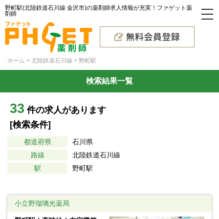
野町駅(北陸鉄道石川線 金沢市)の薬剤師求人情報が充実！ファゲット薬
剤師
ホーム
北陸鉄道石川線
野町駅
検索結果一覧
33
件の求人があります
[検索条件]
都道府県
石川県
路線
北陸鉄道石川線
駅
野町駅
小立野瑠璃光薬局