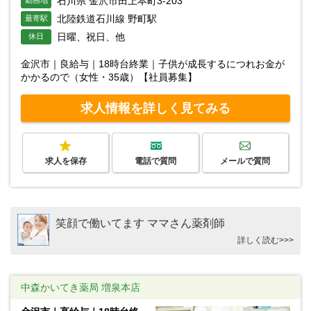
石川県 金沢市田上本町3-203
勤務地
北陸鉄道石川線 野町駅
最寄駅
日曜、祝日、他
休日
金沢市｜良給与｜18時台終業｜子供が成長するにつれお金が
かかるので（女性・35歳）【社員募集】
求人情報を詳しく見てみる
求人を保存
電話で質問
メールで質問
笑顔で働いてます ママさん薬剤師
詳しく読む>>>
中森かいてき薬局 増泉本店