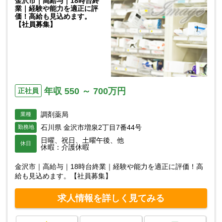
金沢市｜高給与｜18時台終
業｜経験や能力を適正に評
価！高給も見込めます。
【社員募集】
年収 550 ～ 700万円
正社員
調剤薬局
業種
石川県 金沢市増泉2丁目7番44号
勤務地
日曜、祝日、土曜午後、他
休日
休暇：介護休暇
金沢市｜高給与｜18時台終業｜経験や能力を適正に評価！高
給も見込めます。【社員募集】
求人情報を詳しく見てみる