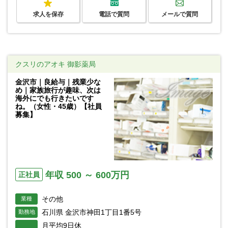
求人を保存
電話で質問
メールで質問
クスリのアオキ 御影薬局
金沢市｜良給与｜残業少な
め｜家族旅行が趣味、次は
海外にでも行きたいです
ね。（女性・45歳）【社員
募集】
年収 500 ～ 600万円
正社員
その他
業種
石川県 金沢市神田1丁目1番5号
勤務地
月平均9日休