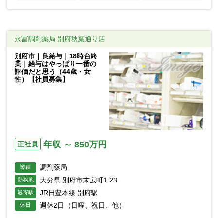
永冨調剤薬局 別府秋葉通り店
別府市｜良給与｜18時台終
業｜給与はやっぱり一番の
評価だと思う（44歳・女
性）【社員募集】
年収 ～ 850万円
正社員
調剤薬局
業種
大分県 別府市末広町1-23
勤務地
JR日豊本線 別府駅
最寄駅
週休2日（日曜、祝日、他）
休日