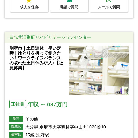
求人を保存
電話で質問
メールで質問
農協共済別府リハビリテーションセンター
別府市｜土日連休｜早い定
時｜ゆとりを持って働きた
い！ワークライフバランス
の取れた土日休み求人♪【社
員募集】
年収 ～ 637万円
正社員
その他
業種
大分県 別府市大字鶴見字中山田1026番10
勤務地
JR線 別府駅
最寄駅