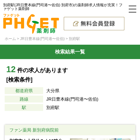
別府駅(JR日豊本線(門司港〜佐伯) 別府市)の薬剤師求人情報が充実！フ
ァゲット薬剤師
ホーム
JR日豊本線(門司港〜佐伯)
別府駅
検索結果一覧
12
件の求人があります
[検索条件]
都道府県
大分県
路線
JR日豊本線(門司港〜佐伯)
駅
別府駅
ファン薬局 新別府病院前