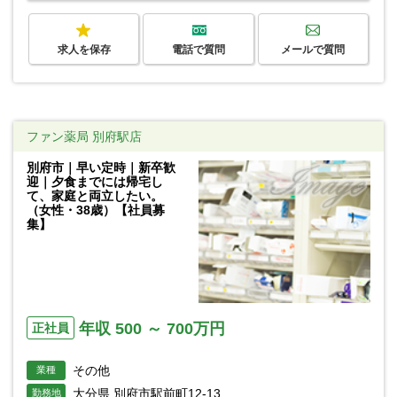
求人を保存
電話で質問
メールで質問
ファン薬局 別府駅店
別府市｜早い定時｜新卒歓
迎｜夕食までには帰宅し
て、家庭と両立したい。
（女性・38歳）【社員募
集】
年収 500 ～ 700万円
正社員
その他
業種
大分県 別府市駅前町12-13
勤務地