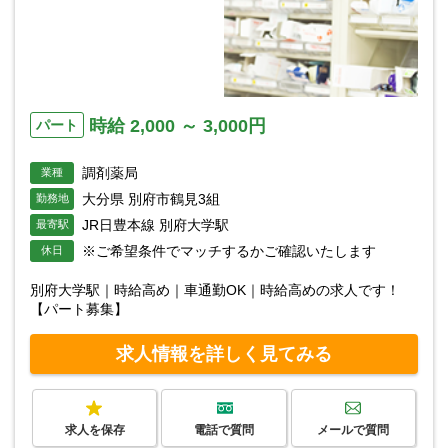
時給 2,000 ～ 3,000円
パート
調剤薬局
業種
大分県 別府市鶴見3組
勤務地
JR日豊本線 別府大学駅
最寄駅
※ご希望条件でマッチするかご確認いたします
休日
別府大学駅｜時給高め｜車通勤OK｜時給高めの求人です！
【パート募集】
求人情報を詳しく見てみる
求人を保存
電話で質問
メールで質問