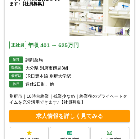
ます♪【社員募集】
年収 401 ～ 625万円
正社員
調剤薬局
業種
大分県 別府市鶴見3組
勤務地
JR日豊本線 別府大学駅
最寄駅
週休2日制、他
休日
別府市｜18時台終業｜残業少なめ｜終業後のプライベートタ
イムを充分活用できます♪【社員募集】
求人情報を詳しく見てみる