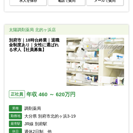
求人を保存
電話で質問
メールで質問
太陽調剤薬局 北的ヶ浜店
別府市｜18時台終業｜退職
金制度あり｜女性に選ばれ
る求人【社員募集】
年収 460 ～ 620万円
正社員
調剤薬局
業種
大分県 別府市北的ヶ浜3-19
勤務地
JR線 別府駅
最寄駅
週休2日制、他
休日