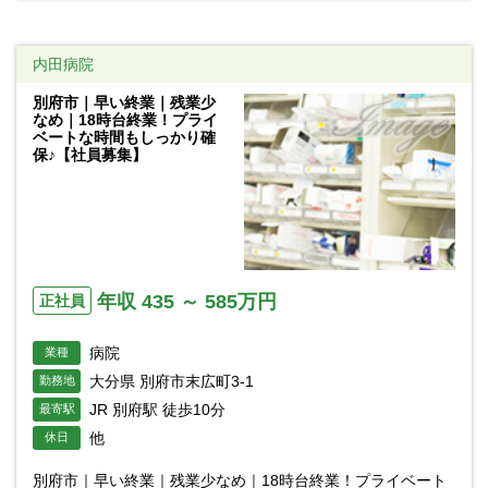
内田病院
別府市｜早い終業｜残業少
なめ｜18時台終業！プライ
ベートな時間もしっかり確
保♪【社員募集】
年収 435 ～ 585万円
正社員
病院
業種
大分県 別府市末広町3-1
勤務地
JR 別府駅 徒歩10分
最寄駅
他
休日
別府市｜早い終業｜残業少なめ｜18時台終業！プライベート