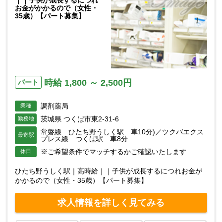
｜｜子供が成長するにつれ
お金がかかるので（女性・
35歳）【パート募集】
時給 1,800 ～ 2,500円
パート
調剤薬局
業種
茨城県 つくば市東2-31-6
勤務地
常磐線 ひたち野うしく駅 車10分)／ツクバエクス
最寄駅
プレス線 つくば駅 車8分
※ご希望条件でマッチするかご確認いたします
休日
ひたち野うしく駅｜高時給｜｜子供が成長するにつれお金が
かかるので（女性・35歳）【パート募集】
求人情報を詳しく見てみる