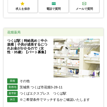
求人を保存
電話で質問
メールで質問
花畑薬局
つくば駅｜時給高め｜中小
規模｜子供が成長するにつ
れお金がかかるので（女
性・35歳）【パート募集】
その他
業種
茨城県 つくば市花畑3-28-11
勤務地
つくばエクスプレス つくば駅
最寄駅
※ご希望条件でマッチするかご確認いたします
休日