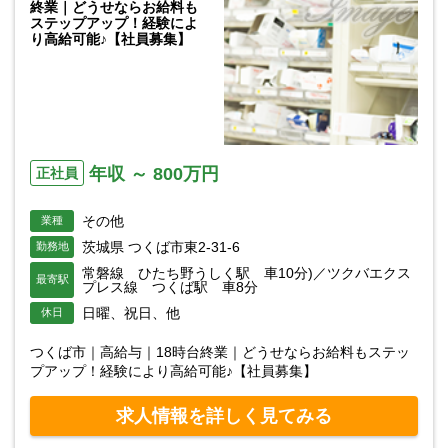
終業｜どうせならお給料も
ステップアップ！経験によ
り高給可能♪【社員募集】
年収 ～ 800万円
正社員
その他
業種
茨城県 つくば市東2-31-6
勤務地
常磐線 ひたち野うしく駅 車10分)／ツクバエクス
最寄駅
プレス線 つくば駅 車8分
日曜、祝日、他
休日
つくば市｜高給与｜18時台終業｜どうせならお給料もステッ
プアップ！経験により高給可能♪【社員募集】
求人情報を詳しく見てみる