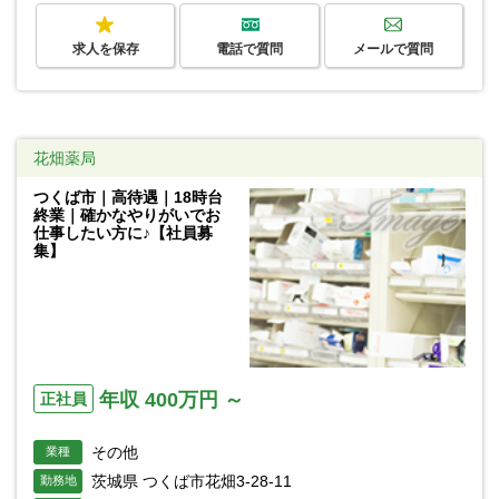
求人を保存
電話で質問
メールで質問
花畑薬局
つくば市｜高待遇｜18時台
終業｜確かなやりがいでお
仕事したい方に♪【社員募
集】
年収 400万円 ～
正社員
その他
業種
茨城県 つくば市花畑3-28-11
勤務地