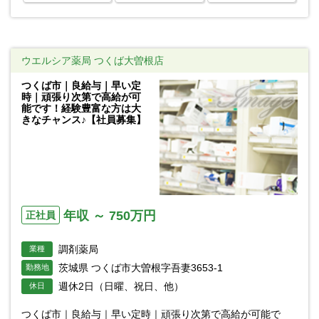
ウエルシア薬局 つくば大曽根店
つくば市｜良給与｜早い定
時｜頑張り次第で高給が可
能です！経験豊富な方は大
きなチャンス♪【社員募集】
年収 ～ 750万円
正社員
調剤薬局
業種
茨城県 つくば市大曽根字吾妻3653-1
勤務地
週休2日（日曜、祝日、他）
休日
つくば市｜良給与｜早い定時｜頑張り次第で高給が可能で