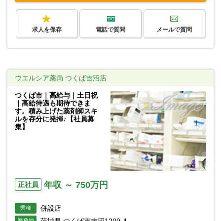
求人を保存
電話で質問
メールで質問
ウエルシア薬局 つくば吉沼店
つくば市｜高給与｜土日祝
｜高給待遇も期待できま
す。積み上げた薬剤師スキ
ルを存分に発揮♪【社員募
集】
年収 ～ 750万円
正社員
併設店
業種
勤務地