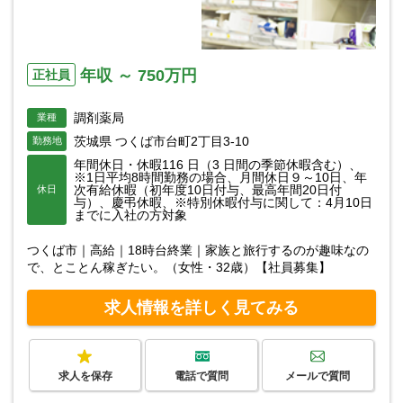
年収 ～ 750万円
正社員
調剤薬局
業種
茨城県 つくば市台町2丁目3-10
勤務地
年間休日・休暇116 日（3 日間の季節休暇含む）、
※1日平均8時間勤務の場合、月間休日９～10日、年
次有給休暇（初年度10日付与、最高年間20日付
休日
与）、慶弔休暇、※特別休暇付与に関して：4月10日
までに入社の方対象
つくば市｜高給｜18時台終業｜家族と旅行するのが趣味なの
で、とことん稼ぎたい。（女性・32歳）【社員募集】
求人情報を詳しく見てみる
求人を保存
電話で質問
メールで質問