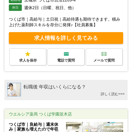
茨城県 つくば市吉沼1209-4
週休2日（日曜、祝日、他）
休日
つくば市｜高給与｜土日祝｜高給待遇も期待できます。積み
上げた薬剤師スキルを存分に発揮♪【社員募集】
求人情報を詳しく見てみる
求人を保存
電話で質問
メールで質問
転職後 年収はいくらになる？
詳しく読む>>>
ウエルシア薬局 つくば学園並木店
つくば市｜良給与｜週末休
み｜家族も増えたので年収