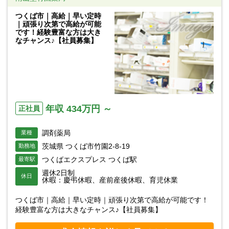
つくば市｜高給｜早い定時
｜頑張り次第で高給が可能
です！経験豊富な方は大き
なチャンス♪【社員募集】
年収 434万円 ～
正社員
調剤薬局
業種
茨城県 つくば市竹園2-8-19
勤務地
つくばエクスプレス つくば駅
最寄駅
週休2日制
休日
休暇：慶弔休暇、産前産後休暇、育児休業
つくば市｜高給｜早い定時｜頑張り次第で高給が可能です！
経験豊富な方は大きなチャンス♪【社員募集】