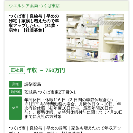
ウエルシア薬局 つくば東店
つくば市｜良給与｜早めの
帰宅｜家族も増えたので年
収アップしたい。（31歳・
男性）【社員募集】
年収 ～ 750万円
正社員
調剤薬局
業種
茨城県 つくば市東2丁目9-1
勤務地
年間休日・休暇116 日（3 日間の季節休暇含む）、
※1日平均8時間勤務の場合、月間休日９～10日、年
次有給休暇（初年度10日付与、最高年間20日付
休日
与）、慶弔休暇、※特別休暇付与に関して：4月10日
までに入社の方対象
つくば市｜良給与｜早めの帰宅｜家族も増えたので年収アッ