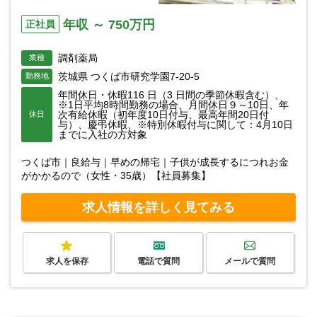
年収 ～ 750万円
正社員
調剤薬局
業種
茨城県 つくば市研究学園7-20-5
勤務地
年間休日・休暇116 日（3 日間の季節休暇含む）、
※1日平均8時間勤務の場合、月間休日９～10日、年
次有給休暇（初年度10日付与、最高年間20日付
休日
与）、慶弔休暇、※特別休暇付与に関して：4月10日
までに入社の方対象
つくば市｜良給与｜早めの帰宅｜子供が成長するにつれお金
がかかるので（女性・35歳）【社員募集】
求人情報を詳しく見てみる
求人を保存
電話で質問
メールで質問