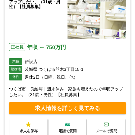
アップしたい。（31歳・男
性）【社員募集】
年収 ～ 750万円
正社員
併設店
業種
茨城県 つくば市並木3丁目15-1
勤務地
週休2日（日曜、祝日、他）
休日
つくば市｜良給与｜週末休み｜家族も増えたので年収アップ
したい。（31歳・男性）【社員募集】
求人情報を詳しく見てみる
求人を保存
電話で質問
メールで質問