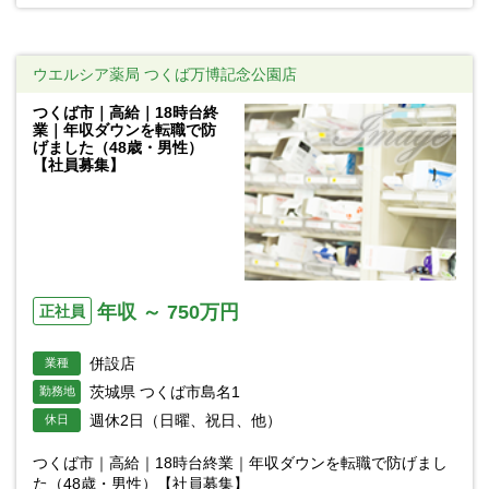
ウエルシア薬局 つくば万博記念公園店
つくば市｜高給｜18時台終
業｜年収ダウンを転職で防
げました（48歳・男性）
【社員募集】
年収 ～ 750万円
正社員
併設店
業種
茨城県 つくば市島名1
勤務地
週休2日（日曜、祝日、他）
休日
つくば市｜高給｜18時台終業｜年収ダウンを転職で防げまし
た（48歳・男性）【社員募集】