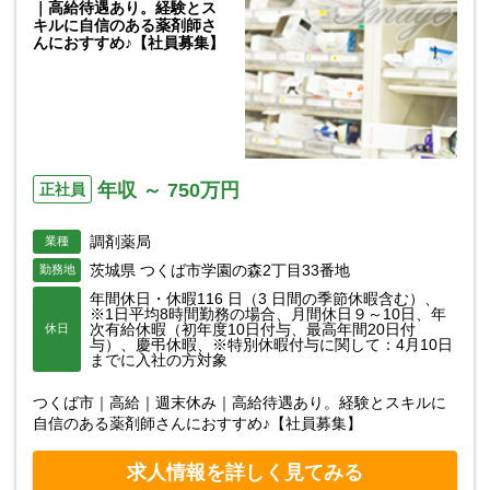
｜高給待遇あり。経験とス
キルに自信のある薬剤師さ
んにおすすめ♪【社員募集】
年収 ～ 750万円
正社員
調剤薬局
業種
茨城県 つくば市学園の森2丁目33番地
勤務地
年間休日・休暇116 日（3 日間の季節休暇含む）、
※1日平均8時間勤務の場合、月間休日９～10日、年
次有給休暇（初年度10日付与、最高年間20日付
休日
与）、慶弔休暇、※特別休暇付与に関して：4月10日
までに入社の方対象
つくば市｜高給｜週末休み｜高給待遇あり。経験とスキルに
自信のある薬剤師さんにおすすめ♪【社員募集】
求人情報を詳しく見てみる