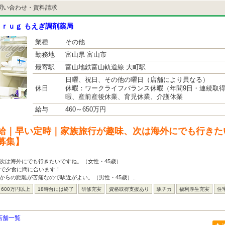
問い合わせ・資料請求
ｒｕｇ もえぎ調剤薬局
業種
その他
勤務地
富山県 富山市
最寄駅
富山地鉄富山軌道線 大町駅
日曜、祝日、その他の曜日（店舗により異なる）
休日
休暇：ワークライフバランス休暇（年間9日・連続取
暇、産前産後休業、育児休業、介護休業
給与
460～650万円
給｜早い定時｜家族旅行が趣味、次は海外にでも行きた
募集】
次は海外にでも行きたいですね。（女性・45歳）
舗で夕食に間に合います！
からの距離が苦痛なので駅近がよい。（男性・45歳）..
600万円以上
18時台には終了
研修充実
資格取得支援あり
駅チカ
福利厚生充実
住
店舗一覧