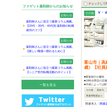
チェックして
ファゲット薬剤師からのお知らせ
Ｖ・ｄ
その他
お知らせ
薬剤師さんに役立つ最新コラム掲載。
【20代・30代・40代別 薬剤師の転職
成功のコツ】
お知らせ
薬剤師さんに役立つ最新コラム掲載。
【新しい職場へ慣れるために】
お知らせ
富山市｜高
歳）【社員
薬剤師さんに役立つ最新コラム掲載。
【シニア世代転職活動のポイント】
■家族旅行が趣味、
■18時台閉店の店
一覧を見る
■天候によっては駅
その他
高給与
再雇用制度あり
関連求人：
関連