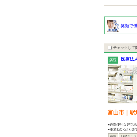
笑顔で働
チェックして
医療法人
病院
富山市｜駅
■通勤便利な好立地
■車通勤OKだと楽
病院
18時台に