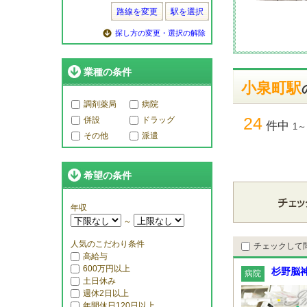
路線を変更
駅を選択
探し方の変更・選択の解除
業種の条件
小泉町駅
調剤薬局
病院
24
併設
ドラッグ
件中
1～
その他
派遣
希望の条件
年収
～
人気のこだわり条件
チェックして
高給与
600万円以上
杉野脳
病院
土日休み
週休2日以上
年間休日120日以上