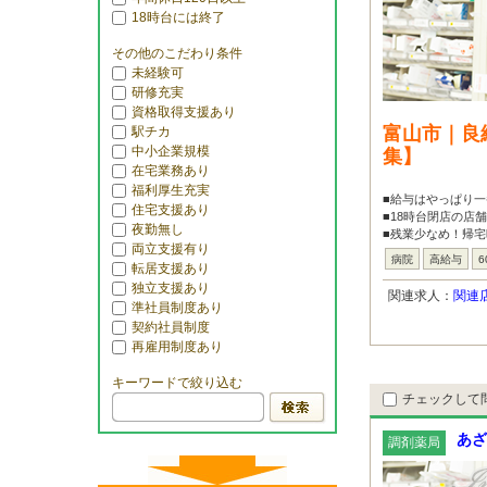
18時台には終了
その他のこだわり条件
未経験可
研修充実
資格取得支援あり
富山市｜良
駅チカ
中小企業規模
集】
在宅業務あり
福利厚生充実
■給与はやっぱり一
住宅支援あり
■18時台閉店の店
夜勤無し
■残業少なめ！帰
両立支援有り
病院
高給与
6
転居支援あり
独立支援あり
関連求人：
関連
準社員制度あり
契約社員制度
再雇用制度あり
キーワードで絞り込む
チェックして
あざ
調剤薬局