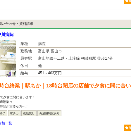
問い合わせ・資料請求
中川病院
業種
病院
勤務地
富山県 富山市
最寄駅
富山地鉄不二越・上滝線 朝菜町駅 徒歩17分
休日
他
給与
451～463万円
8時台終業｜駅ちか｜18時台閉店の店舗で夕食に間に合
舗で夕食に間に合います！
通勤楽々！
宅時間が重要な方へ！
は終了
駅チカ
夜勤無し
再雇用制度あり
店舗一覧