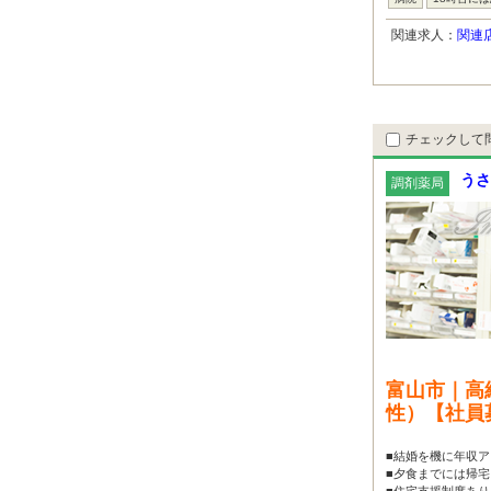
関連求人：
関連
チェックして
うさ
調剤薬局
富山市｜高
性）【社員
■結婚を機に年収ア
■夕食までには帰宅