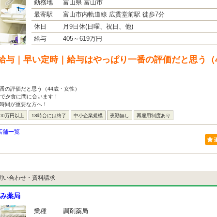
勤務地
富山県 富山市
最寄駅
富山市内軌道線 広貫堂前駅 徒歩7分
休日
月9日休(日曜、祝日、他)
給与
405～619万円
給与｜早い定時｜給与はやっぱり一番の評価だと思う（
番の評価だと思う（44歳・女性）
舗で夕食に間に合います！
宅時間が重要な方へ！
00万円以上
18時台には終了
中小企業規模
夜勤無し
再雇用制度あり
店舗一覧
問い合わせ・資料請求
み薬局
業種
調剤薬局