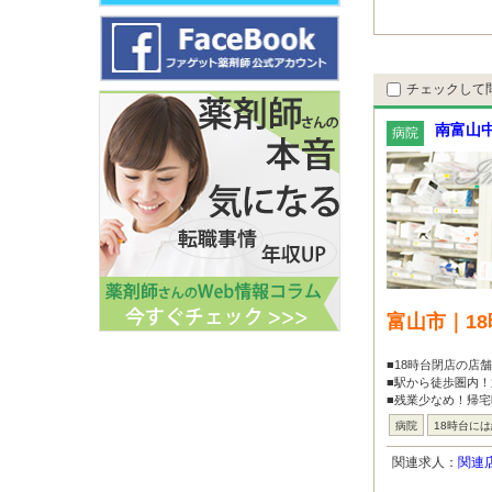
チェックして
南富山
病院
富山市｜1
■18時台閉店の店
■駅から徒歩圏内！
■残業少なめ！帰
病院
18時台に
関連求人：
関連