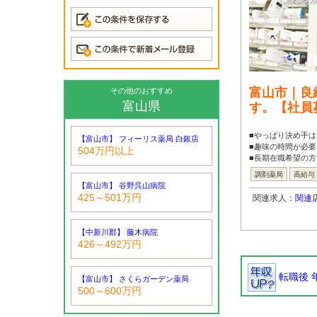
富山市｜良
その他のおすすめ
富山県
す。【社員
■やっぱり決め手
【富山市】 フィーリス薬局 白銀店
■趣味の時間が必要
504万円以上
■長期在職希望の
調剤薬局
高給与
【富山市】 谷野呉山病院
425～501万円
関連求人：
関連
【中新川郡】 藤木病院
426～492万円
転職後 
【富山市】 さくらガーデン薬局
500～600万円