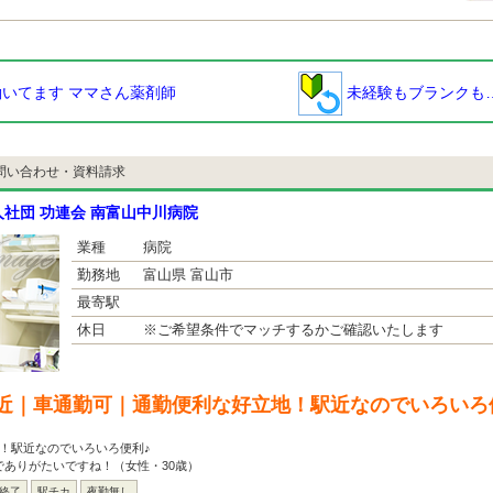
いてます ママさん薬剤師
未経験もブランクも
問い合わせ・資料請求
社団 功連会 南富山中川病院
業種
病院
勤務地
富山県 富山市
最寄駅
休日
※ご希望条件でマッチするかご確認いたします
近｜車通勤可｜通勤便利な好立地！駅近なのでいろいろ
！駅近なのでいろいろ便利♪
でありがたいですね！（女性・30歳）
は終了
駅チカ
夜勤無し