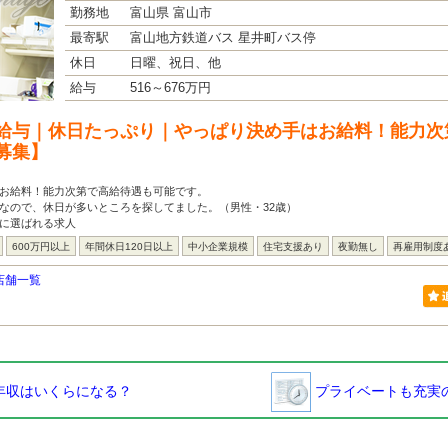
勤務地
富山県 富山市
最寄駅
富山地方鉄道バス 星井町バス停
休日
日曜、祝日、他
給与
516～676万円
給与｜休日たっぷり｜やっぱり決め手はお給料！能力次
募集】
はお給料！能力次第で高給待遇も可能です。
なので、休日が多いところを探してました。（男性・32歳）
方に選ばれる求人
600万円以上
年間休日120日以上
中小企業規模
住宅支援あり
夜勤無し
再雇用制度
店舗一覧
年収はいくらになる？
プライベートも充実の