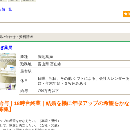
店舗一覧
問い合わせ・資料請求
ぎ薬局
業種
調剤薬局
勤務地
富山県 富山市
最寄駅
日曜、祝日、その他 シフトによる、会社カレンダーあ
休日
盆・年末年始・ＧＷ休みあり
給与
784万円以下
給与｜18時台終業｜結婚を機に年収アップの希望をかな
募集】
ップの希望をかなえたい。（36歳・男性）
して、家庭と両立したい。（女性・38歳）