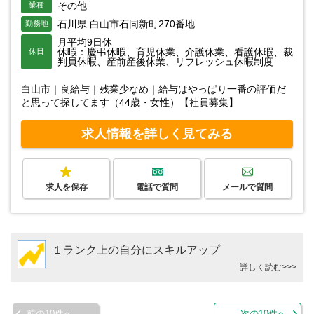
その他
業種
石川県 白山市石同新町270番地
勤務地
月平均9日休
休暇：慶弔休暇、育児休業、介護休業、看護休暇、裁
休日
判員休暇、産前産後休業、リフレッシュ休暇制度
白山市｜良給与｜残業少なめ｜給与はやっぱり一番の評価だ
と思って探してます（44歳・女性）【社員募集】
求人情報を詳しく見てみる
求人を保存
電話で質問
メールで質問
１ランク上の自分にスキルアップ
詳しく読む>>>
前の10件へ
次の10件へ