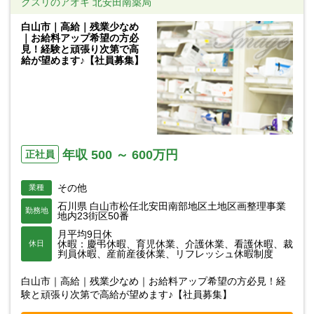
クスリのアオキ 北安田南薬局
白山市｜高給｜残業少なめ
｜お給料アップ希望の方必
見！経験と頑張り次第で高
給が望めます♪【社員募集】
年収 500 ～ 600万円
正社員
その他
業種
石川県 白山市松任北安田南部地区土地区画整理事業
勤務地
地内23街区50番
月平均9日休
休暇：慶弔休暇、育児休業、介護休業、看護休暇、裁
休日
判員休暇、産前産後休業、リフレッシュ休暇制度
白山市｜高給｜残業少なめ｜お給料アップ希望の方必見！経
験と頑張り次第で高給が望めます♪【社員募集】