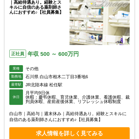
｜高給待遇あり。経験とス
キルに自信のある薬剤師さ
んにおすすめ♪【社員募集】
年収 500 ～ 600万円
正社員
その他
業種
石川県 白山市相木二丁目3番地6
勤務地
JR北陸本線 松任駅
最寄駅
月平均9日休
休暇：慶弔休暇、育児休業、介護休業、看護休暇、裁
休日
判員休暇、産前産後休業、リフレッシュ休暇制度
白山市｜高給与｜週末休み｜高給待遇あり。経験とスキルに
自信のある薬剤師さんにおすすめ♪【社員募集】
求人情報を詳しく見てみる