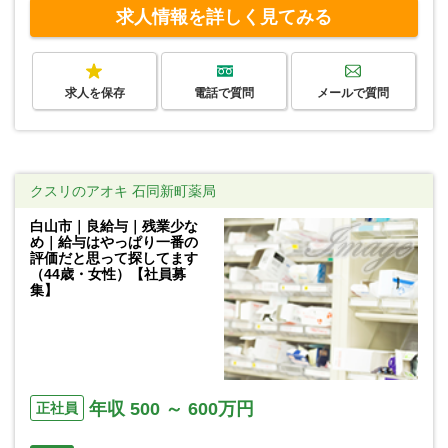
求人情報を詳しく見てみる
求人を保存
電話で質問
メールで質問
クスリのアオキ 石同新町薬局
白山市｜良給与｜残業少な
め｜給与はやっぱり一番の
評価だと思って探してます
（44歳・女性）【社員募
集】
年収 500 ～ 600万円
正社員