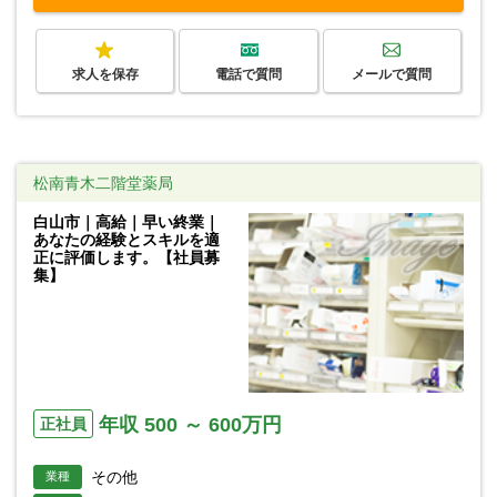
求人を保存
電話で質問
メールで質問
松南青木二階堂薬局
白山市｜高給｜早い終業｜
あなたの経験とスキルを適
正に評価します。【社員募
集】
年収 500 ～ 600万円
正社員
その他
業種