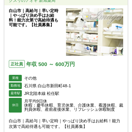
クスリのアオキ 新旭薬局
白山市｜高給与｜早い定時
｜やっぱり決め手はお給
料！能力次第で高給待遇も
可能です。【社員募集】
年収 500 ～ 600万円
正社員
その他
業種
石川県 白山市新田町48-1
勤務地
JR北陸本線 松任駅
最寄駅
月平均9日休
休暇：慶弔休暇、育児休業、介護休業、看護休暇、裁
休日
判員休暇、産前産後休業、リフレッシュ休暇制度
白山市｜高給与｜早い定時｜やっぱり決め手はお給料！能力
次第で高給待遇も可能です。【社員募集】