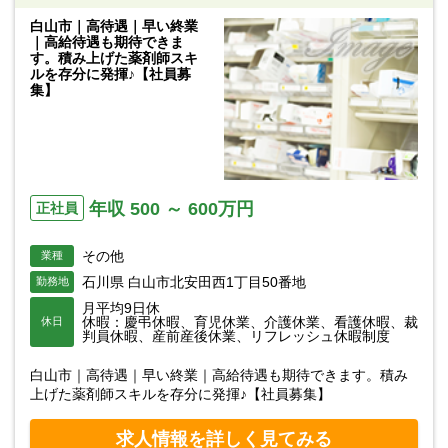
白山市｜高待遇｜早い終業
｜高給待遇も期待できま
す。積み上げた薬剤師スキ
ルを存分に発揮♪【社員募
集】
年収 500 ～ 600万円
正社員
その他
業種
石川県 白山市北安田西1丁目50番地
勤務地
月平均9日休
休暇：慶弔休暇、育児休業、介護休業、看護休暇、裁
休日
判員休暇、産前産後休業、リフレッシュ休暇制度
白山市｜高待遇｜早い終業｜高給待遇も期待できます。積み
上げた薬剤師スキルを存分に発揮♪【社員募集】
求人情報を詳しく見てみる