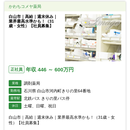
かわちコメヤ薬局
白山市｜高給｜週末休み｜
業界最高水準かも！（31
歳・女性）【社員募集】
年収 446 ～ 600万円
正社員
調剤薬局
業種
石川県 白山市河内町きりの里64番地
勤務地
北鉄バス きりの里バス停
最寄駅
土曜、日曜、祝日
休日
白山市｜高給｜週末休み｜業界最高水準かも！（31歳・女
性）【社員募集】