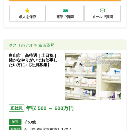
求人を保存
電話で質問
メールで質問
クスリのアオキ 布市薬局
白山市｜高待遇｜土日祝｜
確かなやりがいでお仕事し
たい方に♪【社員募集】
年収 500 ～ 600万円
正社員
その他
業種
石川県 白山市布市1-170-1
勤務地