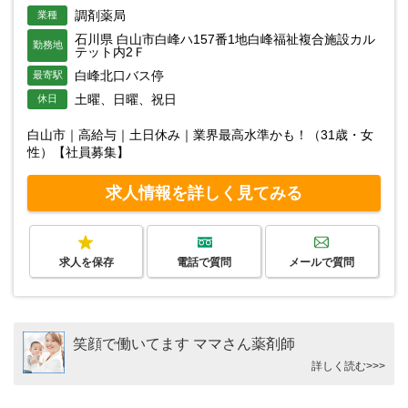
調剤薬局
業種
石川県 白山市白峰ハ157番1地白峰福祉複合施設カル
勤務地
テット内2Ｆ
白峰北口バス停
最寄駅
土曜、日曜、祝日
休日
白山市｜高給与｜土日休み｜業界最高水準かも！（31歳・女
性）【社員募集】
求人情報を詳しく見てみる
求人を保存
電話で質問
メールで質問
笑顔で働いてます ママさん薬剤師
詳しく読む>>>