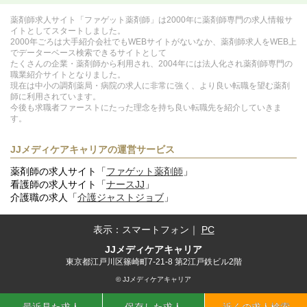
薬剤師求人サイト「ファゲット薬剤師」は2000年に薬剤師専門の求人情報サ
イトとしてスタートしました。
2000年ごろは大手紹介会社でもWEBサイトがないなか、薬剤師求人をWEB上
でデーターベース検索できるサイトとして
たくさんの企業・薬剤師から利用され、2004年には法人化され薬剤師専門の
職業紹介サイトとなりました。
現在は中小の調剤薬局・病院の求人に非常に強く、より良い転職を望む薬剤
師に利用されています。
今後も求職者ファーストにたった理念を持ち良い転職先を紹介していきま
す。
JJメディケアキャリアの運営サービス
薬剤師の求人サイト「
ファゲット薬剤師
」
看護師の求人サイト「
ナースJJ
」
介護職の求人「
介護ジャストジョブ
」
表示：
スマートフォン
｜
PC
JJメディケアキャリア
東京都江戸川区篠崎町7-21-8 第2江戸鉄ビル2階
© JJメディケアキャリア